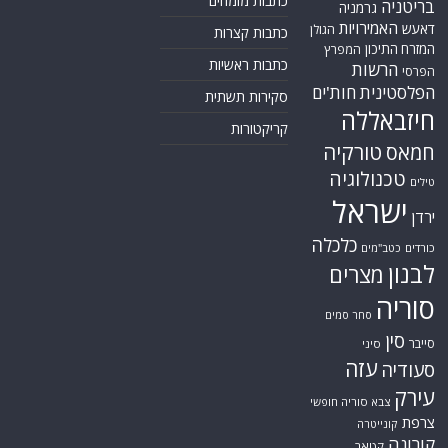
כתבות מומחים
בריטניה
גרמניה
האמירויות
דאעש
הגולן
כתבות קצרות
המזרח התיכון
המפרץ
כתבות ראשיות
הרשות
הפרסי
הפלסטינית
חות'ים
סקירות תשתית
חיזבאללה
קריקטורות
טורקיה
חמאס
טכנולוגיה
טילים
ישראל
ירדן
כלכלה
כורדים
כטב"מים
לבנון
מצרים
סוריה
סחר סמים
סין
סייבר
סיני
עזה
סעודיה
עירק
צבא סוריה חופשי
צרפת
קונייטרה
קורונה
קטאר