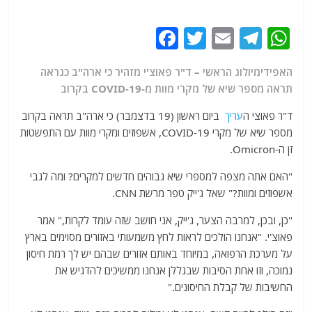
F
T
E
T
W
a
w
m
el
h
האפידימיולוג הראשי – ד"ר פאוצ'י מזהיר כי ארה"ב כנראה
c
itt
ai
e
at
תראה מספר שיא של מקרי מוות מ-COVID-19 בקרוב
e
er
l
g
s
ד"ר פאוצי ה
עריך
ביום ראשון (19 בדצמבר) כי ארה"ב תראה בקרוב
b
ra
A
מספר שיא של מקרי COVID-19, אשפוזים ומקרי מוות עם התפשטות
o
m
p
זן ה-Omicron.
o
p
"האם אתה מצפה למספרי שיא גבוהים חדשים למקרים? ומה לגבי
k
אשפוזים ומוות?" שאל ג'ייק טפר מרשת CNN.
"כן, ובכן, למרבה הצער, ג'ייק, אני חושב שזה עומד לקרות," אמר
פאוצ'י. "אנחנו הולכים לראות לחץ משמעותי באזורים מסוימים בארץ
על מערכת הרפואה, במיוחד באותם אזורים שבהם יש לך רמת חיסון
נמוכה, וזו אחת הסיבות שבגללן אנחנו ממשיכים להדגיש את
החשיבות של קבלת החיסונים."