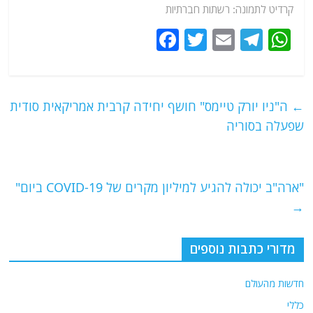
קרדיט לתמונה: רשתות חברתיות
F
T
E
T
W
a
w
m
el
h
c
itt
ai
e
at
e
er
l
g
s
←
ה"ניו יורק טיימס" חושף יחידה קרבית אמריקאית סודית
b
ra
A
שפעלה בסוריה
o
m
p
o
p
"ארה"ב יכולה להגיע למיליון מקרים של COVID-19 ביום"
k
→
מדורי כתבות נוספים
חדשות מהעולם
כללי