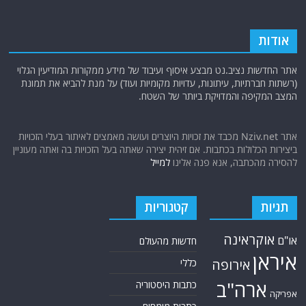
אודות
אתר החדשות נציב.נט מבצע איסוף ועיבוד של מידע ממקורות המודיעין הגלוי
(רשתות חברתיות, עיתונות, עדויות מקומיות ועוד) על מנת להביא את תמונת
המצב המקיפה והמדויקת ביותר של השטח.
אתר Nziv.net מכבד את זכויות היוצרים ועושה מאמצים לאיתור בעלי הזכויות
ביצירות הכלולות בכתבות. אם זיהית יצירה שאתה בעל הזכויות בה ואתה מעוניין
להסירה מהכתבה, אנא פנה אלינו
למייל
תגיות
קטגוריות
אוקראינה
או"ם
חדשות מהעולם
איראן
אירופה
כללי
ארה"ב
כתבות היסטוריה
אפריקה