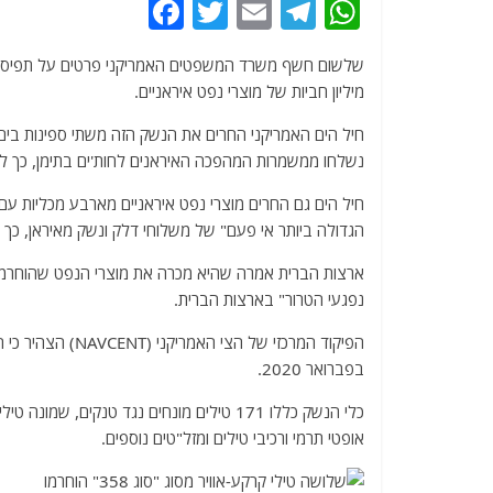
F
T
E
T
W
a
w
m
el
h
c
itt
ai
e
at
מיליון חביות של מוצרי נפט איראניים.
e
er
l
g
s
חיל הים האמריקני החרים את הנשק הזה משתי ספינות בים הע
b
ra
A
נשלחו ממשמרות המהפכה האיראנים לחות'ים בתימן, כך ל
o
m
p
חיל הים גם החרים מוצרי נפט איראניים מארבע מכליות עם 
o
p
הגדולה ביותר אי פעם" של משלוחי דלק ונשק מאיראן, כך 
k
נפגעי הטרור" בארצות הברית.
בפברואר 2020.
כלי הנשק כללו 171 טילים מונחים נגד טנקים, ש
אופטי תרמי ורכיבי טילים ומזל"טים נוספים.