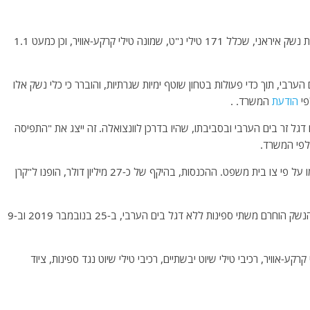
שלשום חשף ​​משרד המשפטים האמריקני פרטים על תפיסת נשק איראני, שכלל 171 טילי נ"ט, שמונה טילי קרקע-אוויר, וכן כמעט 1.1
רבי, תוך כדי פעולות בטחון שוטף ימיות שגרתיות, והוברר כי כלי נשק אלו
פי
הודעת
המשרד. .
דגל זר בים הערבי ובסביבתו, שהיו בדרכן לוונצואלה. זה ייצג את "התפיסה
לפי המשרד.
ארצות הברית אמרה שהיא מכרה את מוצרי הנפט שהוחרמו על פי צו בית משפט. ההכנסות, בהיקף של כ-27 מיליון דולר, הופנו ל"קרן
הפיקוד המרכזי של הצי האמריקני (NAVCENT) הצהיר כי הנשק הוחרם משתי ספינות ללא דגל בים הערבי, ב-25 בנובמבר 2019 וב-9
מונה טילי קרקע-אוויר, רכיבי טילי שיוט יבשתיים, רכיבי טילי שיוט נגד ספינות, ציוד