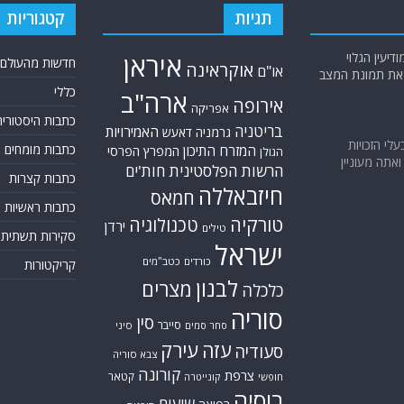
תגיות
קטגוריות
יעין הגלוי
איראן
חדשות מהעולם
אוקראינה
או"ם
א את תמונת המצב
כללי
ארה"ב
אירופה
אפריקה
כתבות היסטוריה
בריטניה
האמירויות
גרמניה
דאעש
בעלי הזכויות
כתבות מומחים
המזרח התיכון
המפרץ הפרסי
הגולן
אתה מעוניין
הרשות הפלסטינית
חות'ים
כתבות קצרות
חיזבאללה
חמאס
כתבות ראשיות
טורקיה
טכנולוגיה
ירדן
טילים
סקירות תשתית
ישראל
כורדים
כטב"מים
קריקטורות
לבנון
מצרים
כלכלה
סוריה
סין
סייבר
סיני
סחר סמים
עזה
עירק
סעודיה
צבא סוריה
קורונה
צרפת
קטאר
חופשי
קונייטרה
רוסיה
שיעים