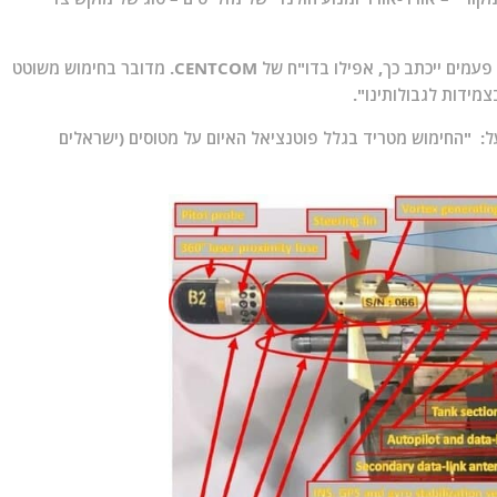
*- "שוב חוזר הניגון – 358 אינו טק"א, ולא משנה כמה פעמים ייכתב כך, אפילו בדו"ח של CENTCOM. מדובר בחימוש משוטט
מידות לגבולותינו".
: "החימוש מטריד בגלל פוטנציאל האיום על מטוסים (ישראלים