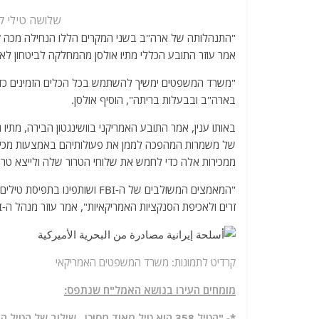
שלושה טילי קרקע-א
"התנהלותה של ארה"ב בשני המקרים הללו הנחילה מכה 
אמר עוזר התובע הכללי מתיו אולסן מהמחלקה לביטחון לאו
"משרד המשפטים ימשיך להשתמש בכל הכלים הזמינים כדי 
בארה"ב ובבעלות בריתה", הוסיף אולסן.
באותו ענין, אמר התובע האמריקני בוושינגטון הבירה, מתי
של משמרות המהפכה לממן את פעולותיהם באמצעות מכירת
ממכירות אלה כדי לחמש את שלוחי הטרור שלה ולייצא טרו
"המאמצים המשולבים של ה-FBI וש
זרים ולאכיפת הסנקציות האמריקאיות", אמר עוזר מנהל ה-FBI, אלן קוהלר, מאגף הביון הנגדי של ה-FBI.
קרדיט לתמונות: משרד המשפטים האמריקאי
מומחים העירו בנושא האמל"ח שנתפס:
*- "הטיל 358 הוא טיל מאוד מסוכן . שילוב של