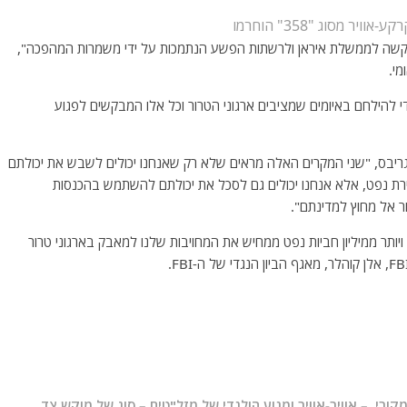
וויר מסוג "358" הוחרמו
קשה לממשלת איראן ולרשתות הפשע הנתמכות על ידי משמרות המהפכה",
מי.
להילחם באיומים שמציבים ארגוני הטרור וכל אלו המבקשים לפגוע
ו גריבס, "שני המקרים האלה מראים שלא רק שאנחנו יכולים לשבש את יכולתם
 נפט, אלא אנחנו יכולים גם לסכל את יכולתם להשתמש בהכנסות
ר אל מחוץ למדינתם".
ותפינו בתפיסת טילים ויותר ממיליון חביות נפט ממחיש את המחויבות שלנו למאבק בארגוני טרור
 הטיל המקורי – אוויר-אוויר ומנוע הולנדי של מזל"טים – סוג של מוקש צד