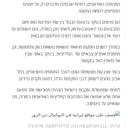
המהפכה האיראניים, למרות שבטהרן מדברים רק על יועצים
המסייעים לכוחות המשטר.
הם פרוסים בעיקר ברצועת הגבול בין שתי המדינות מאז סיום
המבצעים נגד דאעש בעיראק ולאחר מכן בסוריה, והם השתלטו על
העיר אלבוכמאל והפכו אותה למרכז פעילותם הצבאית.
במהלך השנים הותקפו מהאוויר משאיות נושאות נשק ותחמושת, וכן
מחסנים ואתרים צבאיים של המיליציות, בעיקר באזור שבין
אל-מיאדין לאל-בוקמאל.
בעוד אצבעות מאשימות הופנו לעבר המטוסים הישראלים, בתל
אביב נוהגים לשתוק לגבי התקיפות הללו, למעט מקרים נדירים.
למרות שממשלות עוקבות בישראל הצהירו מפורשות יותר מפעם
אחת שלא יאפשרו את התרחבות המיליציות האיראניות בסוריה, מה
שמאיים על ביטחונה.
קרדיט : בן בטש מקבוצת נציב קרדיט לתמונה: אלערביה