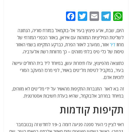
F
T
E
T
W
a
w
m
el
h
היום, שבת, ארע פיצוץ בעיר אל-בוקמאל במזרח סוריה, הנתונה
c
itt
ai
e
at
לשליטת המיליציות המזוהות עם איראן, באזור הכפרי המזרחי של
e
er
l
g
s
מחוז
דיר
אזור, ממערב לאזור הפרת, כברקע התקיימו בשמי האזור
b
ra
A
טיסות של כלי טיס בלתי מזוהים – כך מדווחת רשת אלערביה.
o
m
p
כתוצאה מהפיצוץ, עלו תימרות עשן, במיוחד ליד בית החולים עיישה
o
p
בעיר, במקביל לטיסת מל"טים באוויר, לפי מרכז המעקב הסורי
לזכויות אדם.
k
זה בא לאור התגברות התקיפות מהאוויר על ידי מל"טים לא מזוהים,
במיוחד במרחב אלבוקמל, שהיא בעלת חשיבות אסטרטגית.
תקיפות קודמות
ראוי לציין כי העיר ספגה פגיעה דומה ב-19 לחודש זה (בנובמבר
2021), כאשר נשמעו פיצוצים עזים מאזור אלכתף בפאתי העיר, שם