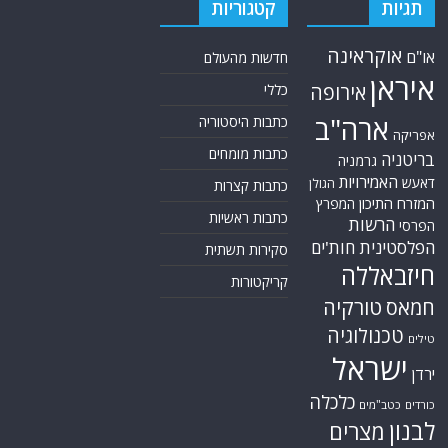
תגיות
קטגוריות
אוקראינה
או"ם
חדשות מהעולם
איראן
אירופה
כללי
ארה"ב
כתבות היסטוריה
אפריקה
כתבות מומחים
בריטניה
גרמניה
האמירויות
דאעש
הגולן
כתבות קצרות
המזרח התיכון
המפרץ
כתבות ראשיות
הרשות
הפרסי
הפלסטינית
חות'ים
סקירות תשתית
חיזבאללה
קריקטורות
טורקיה
חמאס
טכנולוגיה
טילים
ישראל
ירדן
כלכלה
כורדים
כטב"מים
לבנון
מצרים