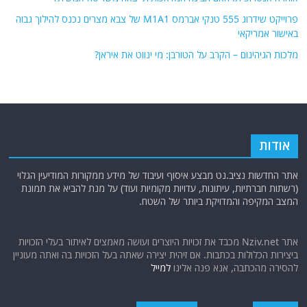
פרוייקט שידרוג 555 טנקי אברמס M1A1 של צבא מצרים נכנס להילוך גבוה
באישור אמריקאי
מלכות הגיהינום – הקרב על הטורבן: מי ינווט את איראן?
אודות
אתר החדשות נציב.נט מבצע איסוף ועיבוד של מידע ממקורות המודיעין הגלוי
(רשתות חברתיות, עיתונות, עדויות מקומיות ועוד) על מנת להביא את תמונת
המצב המקיפה והמדויקת ביותר של השטח.
אתר Nziv.net מכבד את זכויות היוצרים ועושה מאמצים לאיתור בעלי הזכויות
ביצירות הכלולות בכתבות. אם זיהית יצירה שאתה בעל הזכויות בה ואתה מעוניין
להסירה מהכתבה, אנא פנה אלינו
למייל