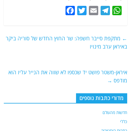
F
T
E
T
W
a
w
m
el
h
c
itt
ai
e
at
e
er
l
g
s
←
מתקפת סייבר חשפה: שר החוץ החדש של סוריה ביקר
b
ra
A
באיראן ערב מינויו
o
m
p
o
p
איראן-משטר פושט יד שכספו לא שווה את הנייר עליו הוא
k
מודפס
→
מדורי כתבות נוספים
חדשות מהעולם
כללי
כתבות היסטוריה