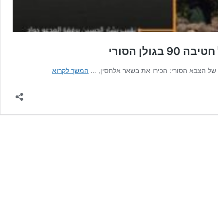
לן הסורי
ישראל
המשך לקרוא
חושפת
פומבית
את
מפקד
מערך
התצפיות
של
חטיבה
90
בגולן
הסורי