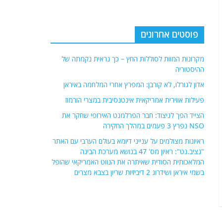
פוסטים אחרונים
מקרונות המוות לסוללות החץ – כך נראית נקמתה של
ההיסטוריה
אדון לגורלו, לא קורבן: המפרץ אחרי המלחמה באיראן
פעילות אווירית אמריקאית אינטנסיבית במצרי הורמוז
הצייד הפך לניצוד: חבר הפרלמנט האירופי שחקר את
NSO נפרץ 3 פעמים במהלך החקירה
ראיונות מצולמים על ענייני דיומא בעולם הערבי עם האתר
"נציב.נט": ראיון מס' 47 בנושא מערכת הבינה
המלאכותית הסודית שאיתרה את הנווט האמריקאי שהופל
בשמי איראן ושידרוג 2 דיביזיות שריון בצבא מצרים