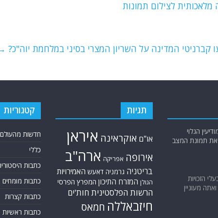
לאכותית לצילום תמונות
ו קברניטי המדינה על השריון המצרי בסיני במלחמת יוה"כ?
→
תגיות
קטגוריות
יעין הגלוי
איראן
חדשות מהעולם
אוקראינה
או"ם
א את תמונת המצב
כללי
ארה"ב
אירופה
אפריקה
כתבות היסטוריה
בריטניה
האמירויות
גרמניה
דאעש
בעלי הזכויות
כתבות מומחים
המזרח התיכון
המפרץ הפרסי
הגולן
אתה מעוניין
הרשות הפלסטינית
חות'ים
כתבות קצרות
חיזבאללה
חמאס
כתבות ראשיות