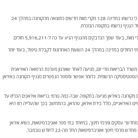
היום, שבת, 30 באוקטובר, הודיע ​​משרד הבריאות האיראני כי נרשמו במדינה 128 מקרי מוות חדשים כתוצאה מהקורונה במהלך 24
משרד הבריאות האיראני אישר כי 1,100 חולים אושפזו בבתי החולים במדינה במהלך 24 השעות האחרונות לקבלת טיפול, בעוד יותר
שרד הבריאות מדי יום, מגיעה לאחר שארגון מערכת הרפואה האיראנית
 בעבר כי הסטטיסטיקה האמיתית גדולה פי 3 עד 4 מהסטטיסטיקה הרשמית. כלומר אפשר ומספר הנפטרים מנגיף הקורונה באיראן
 מקורונה באיראן מגיעה בתקופה שבה כמה גורמי בריאות איראנים הכריזו על
ים האיראניים, כולל בירת איראן, טהראן, בהתחשב בכך שהעלייה הזו היא
ש" עסקים ומרכזי חינוך, במיוחד בתי ספר ואוניברסיטאות, נשיא איראן
זי חינוך ואוניברסיטאות החל מה-22 לחודש נובמבר.