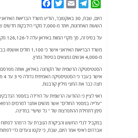
F
T
E
T
W
a
w
m
el
h
c
itt
ai
e
at
השעות האחרונות, ויותר מ-7,000 מקרי הידבקות חדשים של הנגיף נרשמו בתקופה הנזכרת.
e
er
l
g
s
על בסיס זה, סך מקרי המוות באיראן עלה ל-126,126 מקרי מוות, בעוד שסך הנדבקים מהנגיף הגיע עד כה ל-5,916,211 חולים.
b
ra
A
o
m
p
מ-4,000 אנשים נמצאים בטיפול נמרץ.
o
p
k
הסטטיסטיקה הרשמית של הקורונה באיראן, אותה מפרסם מ
אישר
חצה כבר את החצי מיליון קורבנות.
ראוי לציין כי ההודעה הרשמית על הירידה במספר הנדבקים
"עלייה במספר החולים" אשר מהווים אתגר למרכזים הרפואי
סימן לתחילת ההתפרצות של " גל שישי" במדינה.
במקביל לגלי החשש והביקורת הגוברת על ה"מהר לפתוח מחד
אברהים ראיסי אמר היום, שבת, כי ינקטו צעדים כדי לפתוח מחדש מרכ