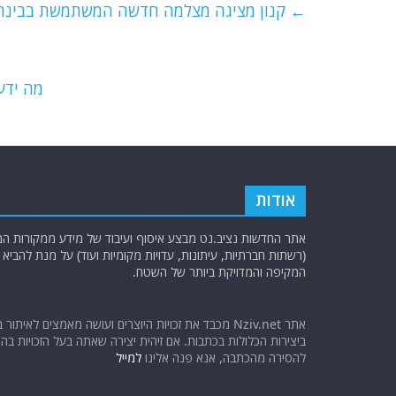
e
er
l
g
s
←
קנון מציגה מצלמה חדשה המשתמשת בבינה מ
b
ra
A
o
m
p
o
p
מה ידע
k
אודות
אתר החדשות נציב.נט מבצע איסוף ועיבוד של מידע ממקורות המוד
(רשתות חברתיות, עיתונות, עדויות מקומיות ועוד) על מנת להבי
המקיפה והמדויקת ביותר של השטח.
אתר Nziv.net מכבד את זכויות היוצרים ועושה מאמצים לאיתור 
ביצירות הכלולות בכתבות. אם זיהית יצירה שאתה בעל הזכויות בה ו
להסירה מהכתבה, אנא פנה אלינו
למייל