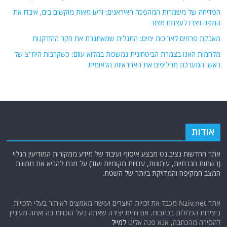
הפדיחה של משמרות המהפכה האיראנים: זרעו מאות מוקשים בים, איבדו את
המפה ויצרו לעצמם מצור
מאבקת פרחים לאריכות ימים: התגלית שמאתגרת את חקר ההזדקנות
מלחמות האגו בצמרת הביטחונית נמשכות במלוא עוזם: כשקרבות היח"צ של
ראשי המערכת מחליפים את האחראיות הלאומית
אודות
אתר החדשות נציב.נט מבצע איסוף ועיבוד של מידע ממקורות המודיעין הגלוי
(רשתות חברתיות, עיתונות, עדויות מקומיות ועוד) על מנת להביא את תמונת
המצב המקיפה והמדויקת ביותר של השטח.
אתר Nziv.net מכבד את זכויות היוצרים ועושה מאמצים לאיתור בעלי הזכויות
ביצירות הכלולות בכתבות. אם זיהית יצירה שאתה בעל הזכויות בה ואתה מעוניין
להסירה מהכתבה, אנא פנה אלינו
למייל