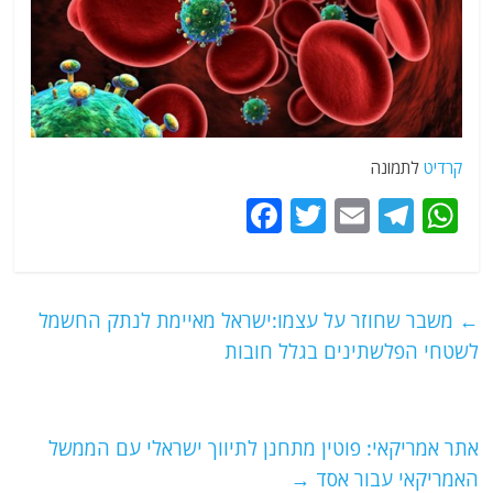
קרדיט
לתמונה
F
T
E
T
W
a
w
m
el
h
c
itt
ai
e
at
e
er
l
g
s
←
משבר שחוזר על עצמו:ישראל מאיימת לנתק החשמל
b
ra
A
לשטחי הפלשתינים בגלל חובות
o
m
p
o
p
אתר אמריקאי: פוטין מתחנן לתיווך ישראלי עם הממשל
k
האמריקאי עבור אסד
→