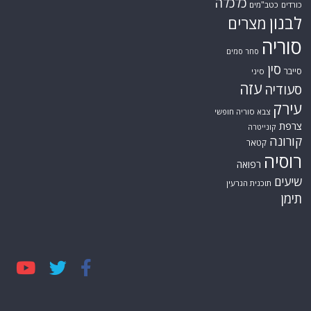
כלכלה
כורדים
כטב"מים
לבנון
מצרים
סוריה
סחר סמים
סין
סייבר
סיני
עזה
סעודיה
עירק
צבא סוריה חופשי
צרפת
קונייטרה
קורונה
קטאר
רוסיה
רפואה
שיעים
תוכנית הגרעין
תימן