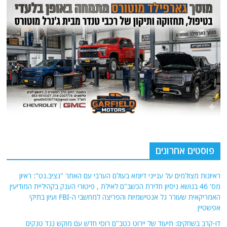
פוסטים אחרונים
ראיונות מצולמים על ענייני דיומא בעולם הערבי עם האתר "נציב.נט": ראיון
מס' 46 בנושא ניסיון חדירת הכשב"ם לאילת , פיטורי הענק בקהיליית המודיעין
האמריקאית שעורר גל אנטישמיות והפריצה למחשבי ה-FBI ועיון בתיקי
אפשטיין
דו-קרב בשחקים: תיעוד של יירוט כטב"ם רוסי חדש עם מוקש נגד טנקים