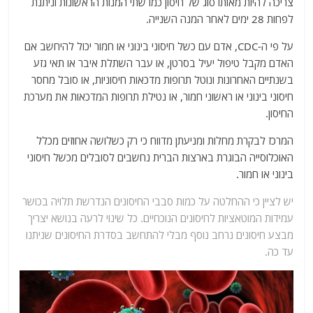
צריכה להיות מאותו סוג של חיסון כמו שתי המנות הראשונות וניתנת
לפחות 28 ימים לאחר המנה השנייה.
על פי ה-CDC, אדם עם כשל חיסוני בינוני או חמור יכול להיחשב אם
האדם מקבל טיפול יעיל בסרטן, או עבר השתלת איבר או תאי גזע
בשנתיים האחרונות ונוטל תרופות מדכאות חיסוניות, או סובל מחסר
חיסוני בינוני או ראשוני חמור, או נטילת תרופות המדכאות את מערכת
החיסון.
המרכז לבקרת מחלות ומניעתן מדווח כי רק כשלושה אחוזים מכלל
האוכלוסייה הבוגרת בארצות הברית נחשבים לסובלים מכשל חיסוני
בינוני או חמור.
יש לציין כי ההחלטה על כמות סבבי החיסונים הנדרשת תלויה בכושר
עמידות המוטאציות לחיסונים הנוכחיים. כל שינוי לרעה בנושא יצריך
מבצע חיסונים נרחב נוסף מבלי להתחשב בסדרת החיסונים שניתנו
עד כה.