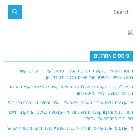
פוסטים אחרונים
המסר הישראלי בתקיפת תשלובת הפטרו-כימית "קארון": פגיעה קשה
בתעשיית ייצור הטילים הבליסטיים והכטב"מים באיראן
מבצע "ספיר": מקור השראה לתוכנית האמריקאית לחלץ מאיראן את החומר
הגרעיני המועשר ליותר מ-60 אחוז
איראן ניסתה לפגוע בלב האגרוף הישראלי – אלה הבסיסים שנבחרו בקפידה!
המהיר, המתמרן והקטלני: מדוע בחרה איראן בטיל הבליסטי המתקדם 'ח'ייבר
שקן' לירי הפתיחה על ישראל?
איראן תממן את נזקי המלחמה? התוכנית האמריקנית החדשה והקשר לישראל