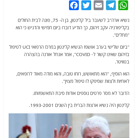
F
T
E
T
W
a
w
m
el
h
נשיא ארה"ב לשעבר ביל קלינטון, בן ה- 75, פונה לבית החולים
c
itt
ai
e
at
בקליפורניה עקב זיהום, כך הודיע ​​דוברו ביום חמישי והדגיש כי הוא
e
er
l
g
s
"מחלים".
b
ra
A
"ביום שלישי בערב אושפז הנשיא קלינטון במרכז הרפואי UCI לטיפול
o
m
p
בזיהום שאינו קשור ל- COVID", אמר אנחל אורנה בהצהרה
o
p
בטוויטר.
k
הוא הוסיף, "הוא מתאושש, רוחו טובה, והוא מודה מאוד לרופאים,
לאחיות ולצוות שסיפקו לו טיפול מצוין".
הדובר לא מסר פרטים נוספים אודות סיבת התאשפזותו.
קלינטון היה נשיא ארצות הברית בין השנים 1993-2001.