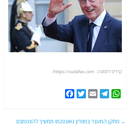
קרדיט לתמונה: https://sudafax.com/
F
T
E
T
W
a
w
m
el
h
c
itt
ai
e
at
e
er
l
g
s
←
מתקן המעצר במפרץ גואנטנמו ממשיך להצטמצם