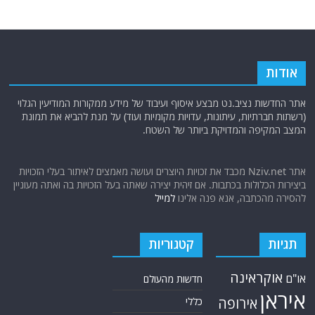
אודות
אתר החדשות נציב.נט מבצע איסוף ועיבוד של מידע ממקורות המודיעין הגלוי
(רשתות חברתיות, עיתונות, עדויות מקומיות ועוד) על מנת להביא את תמונת
המצב המקיפה והמדויקת ביותר של השטח.
אתר Nziv.net מכבד את זכויות היוצרים ועושה מאמצים לאיתור בעלי הזכויות
ביצירות הכלולות בכתבות. אם זיהית יצירה שאתה בעל הזכויות בה ואתה מעוניין
להסירה מהכתבה, אנא פנה אלינו
למייל
תגיות
קטגוריות
אוקראינה
או"ם
חדשות מהעולם
איראן
אירופה
כללי