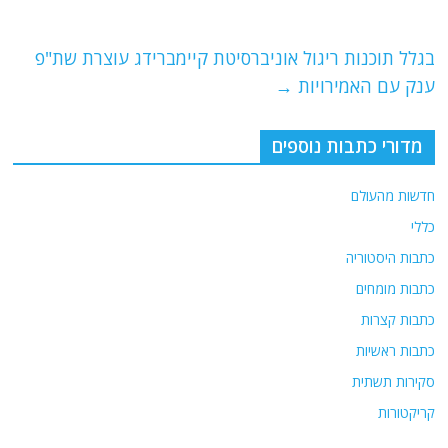
b
ra
A
o
m
p
o
p
בגלל תוכנות ריגול אוניברסיטת קיימברידג עוצרת שת"פ
ענק עם האמירויות
→
k
מדורי כתבות נוספים
חדשות מהעולם
כללי
כתבות היסטוריה
כתבות מומחים
כתבות קצרות
כתבות ראשיות
סקירות תשתית
קריקטורות