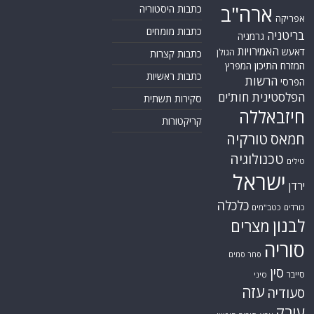
ארה"ב
כתבות היסטוריה
אפריקה
כתבות מומחים
בריטניה
גרמניה
האמירויות
דאעש
הגולן
כתבות קצרות
המזרח התיכון
המפרץ
כתבות ראשיות
הרשות
הפרסי
הפלסטינית
חות'ים
סקירות תשתית
חיזבאללה
קריקטורות
טורקיה
חמאס
טכנולוגיה
טילים
ישראל
ירדן
כלכלה
כורדים
כטב"מים
לבנון
מצרים
סוריה
סחר סמים
סין
סייבר
סיני
עזה
סעודיה
עירק