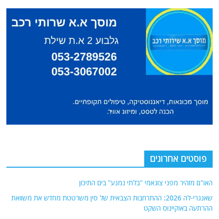
פוסטים אחרונים
האו"ם מזהיר מפני צונאמי "בלתי נמנע" בים התיכון
שאנגרי-לה 2026: ההתרחבות הצבאית של סין משרטטת מחדש את משוואת
ההרתעה באוקיינוס ​​השקט