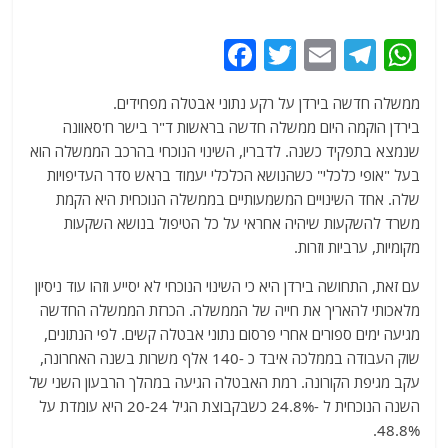
F
T
E
T
W
a
w
m
el
h
ממשלה חדשה בירדן על רקע נתוני אבטלה מפחידים.
c
itt
ai
e
at
בירדן הוקמה היום ממשלה חדשה בראשות ד"ר בישר ח'סאוונה
e
er
l
g
s
שנמצא בתפקיד כשנה. לדבריו, השינוי הנוכחי בהרכב הממשלה הוא
b
ra
A
בעל "אופי כלכלי" כשהנושא הכלכלי יעמוד בראש סדר העדיפויות
שלה. אחד השינויים המשמעותיים בממשלה הנוכחית היא הקמת
o
m
p
משרד להשקעות שיהיה אחראי על כל הטיפול בנושא השקעות
o
p
מקומיות, ערביות וזרות.
k
עם זאת, התחושה בירדן היא כי השינוי הנוכחי לא יסייע וזהו עוד ניסיון
מלאכותי להאריך את חייה של הממשלה. הכרזת הממשלה החדשה
מגיעה ימים ספורים אחרי פרסום נתוני אבטלה קשים. לפי הנתונים,
שוק העבודה בממלכה איבד כ -140 אלף משרות בשנה האחרונה,
עקב מגיפת הקורונה. רמת האבטלה הגיעה במהלך הרבעון השני של
השנה הנוכחית ל -24.8% כשבקבוצת הגיל 20-24 היא עומדת על
48.8%.