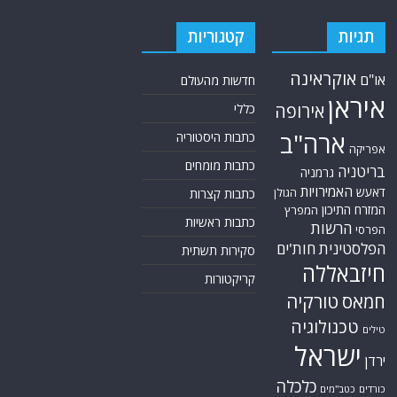
תגיות
קטגוריות
אוקראינה
או"ם
חדשות מהעולם
איראן
אירופה
כללי
ארה"ב
כתבות היסטוריה
אפריקה
כתבות מומחים
בריטניה
גרמניה
האמירויות
דאעש
הגולן
כתבות קצרות
המזרח התיכון
המפרץ
כתבות ראשיות
הרשות
הפרסי
הפלסטינית
חות'ים
סקירות תשתית
חיזבאללה
קריקטורות
טורקיה
חמאס
טכנולוגיה
טילים
ישראל
ירדן
כלכלה
כורדים
כטב"מים