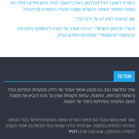
השגריר לשעבר לורד מנדלסון, ראמ"ן לשעבר תמיר היימן ומיליון הדולר: מה
באמת הסתתר מאחורי הקשרים שעוררו חקירה ביטחונית בבריטניה?
שוב טראמפ לוחץ לנו על ה"ברקס"!
משרד הביטחון הישראלי: "צרפת אסרה על נציגינו להשתתף בתערוכת
הביטחון ה"יורוסאטורי" שתתקיים החודש בפריז.
אודות
אתר החדשות נציב.נט מבצע איסוף ועיבוד של מידע ממקורות המודיעין הגלוי
(רשתות חברתיות, עיתונות, עדויות מקומיות ועוד) על מנת להביא את תמונת
המצב המקיפה והמדויקת ביותר של השטח.
אתר Nziv.net מכבד את זכויות היוצרים ועושה מאמצים לאיתור בעלי הזכויות
ביצירות הכלולות בכתבות. אם זיהית יצירה שאתה בעל הזכויות בה ואתה מעוניין
להסירה מהכתבה, אנא פנה אלינו
למייל