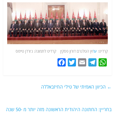
קרדיט:
ער
וץ הטלגרם דורון פסקין קרדיט לתמונה: ג'ורדן טיימס
F
T
E
T
W
a
w
m
el
h
c
itt
ai
e
at
e
er
l
g
s
←
הכיוון האמיתי של טילי החיזבאללה
b
ra
A
o
m
p
o
p
בחריין: החתונה היהודית הראשונה מזה יותר מ -50 שנה