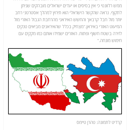
ממש רלוונטי כי אין בסיסים או יעדים ישראלים מובהקים שניתן
לתקוף. נראה שהקשר הישראלי הוא תירוץ למהלך אסטרטגי רחב
יותר מול חבל קרבאך והחשש האיראני מהרחבת הגבול האזרי מול
המיעוט האזרי באיראן."מצחיק בכלל שהאיראנים מביאים טנקים
לזירה בשטח חשוף ופתוח. האזרים ישמידו אותם כמו מקקים עם
חימוש מונחה."
קרדיט לתמונה: טהרן טיימס