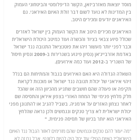
מוסד יוצאות מאזרביזאן, הקשר הדיפלומטי והביטחוני העמוק
בין המדינות לא נועד לשום דבר זולת האיום האיראני. גם
האיראנים יודעים ומכירים היטב.
האיראנים מכירים היטב את הקשר העמוק בין ישראל לאזרים
שכולל סיוע צבאי בציוד והכשרה ועוד כמיטב היכולת הישראלית
וכבר לפני יותר מעשור זיהו את פוטנציאל התגובה נגד ישראל
באדמת אזרבייג’אן (נסיון פיגוע בשגרירות ב-2009 ונסיון חיסול
של השגריר ב-2012 ועוד כמה אירועים).
השאלה הגדולה היא האם האירועים בגבול והמתיחות הם בגלל
זיהוי איראני של יכולת תגובה נגד ישראל או מוכנות לקראת
תקיפה או פעולה שהם חושבים שתגיע מהכיוון הזה או שהכל
חלק מלחץ פנימי של המחוז האזרי בצפון איראן והתסיסה שם
לאחר נצחון האזרים על ארמניה. בשביל להגיב או להתגונן מפני
יכולת ישראלית לא צריך טנקים ונגמשים ולכן נראה שהלחץ
האיראני הוא יותר בכיוון של תסיסה פנימית. "
"מה יעזור להם טנקים ונגמשים שהם מזרימים לאזור הגבול נגד האיום
הישראלי? האיום הטילי עוד יכול היה להיות רלוונטי, אבל גם זה לא