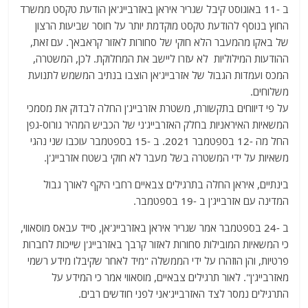
ב -11 באוגוסט קיבל שגריר איראן באזרבייג'אן הודעת טקסט ממשרד
החוץ בנוסף להודעת טקסט מוקדמת יותר על חוסר שביעות הרצון
של באקו מהמעבר הלא חוקי של סחורות לאזור קראבאך. עם זאת,
ההודעות המילוליות לא עזרו ליישב את המחלוקת. לכן, המשטרה,
המכס ועמדות הגבול של אזרבייג'אן הוצבו בנתיב המשמש לתנועת
משלוחים.
על פי דיווחים בתקשורת, משטרת אזרבייג'ן החלה לבדוק את מסמכי
המשאיות האיראניות בחלק האזרבייג'ני של הכביש המהיר גורוס-גפן
החל מה -12 בספטמבר 2021. ב -15 בספטמבר עוכבו שני נהגי
משאיות על ידי המשטרה בשל מעבר לא חוקי בשטח אזרבייג'ן.
בינתיים, איראן החלה בתרגילים צבאיים רחבי היקף לאורך גבול
המדינה עם אזרבייג'ן ב -19 בספטמבר.
ב -24 בספטמבר אמר שגריר איראן באזרבייג'אן, סייד עבאס מוסאווי,
כי המשאיות המובילות סחורות לאזור קרבך באזרבייג'ן שייכות לחברות
פרטיות, והן הוזהרו על ידי הממשלה "מיד לאחר שקיבלו מידע רשמי
מאזרבייג'ן". לאור תרגילים צבאיים, מוסאווי אמר כי המידע על
התרגילים נמסר לצד האזרבייג'אני לפני חודשים רבים.