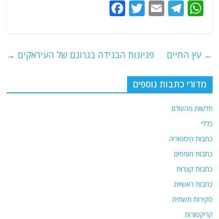
F
T
E
T
W
a
w
m
el
h
c
itt
ai
e
at
e
er
l
g
s
←
עץ החיים
פגיונות הבגידה בגרונם של העיראקים
→
b
ra
A
o
m
p
מדורי כתבות נוספים
o
p
חדשות מהעולם
k
כללי
כתבות היסטוריה
כתבות מומחים
כתבות קצרות
כתבות ראשיות
סקירות תשתית
קריקטורות