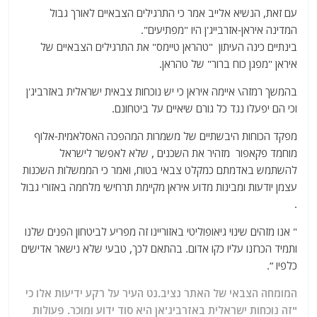
עם זאת, הנשיא אלייב אמר כי התרגילים הצבאיים לאורך גבול
המדינה איראן-אזרבייג'ן היו "מפתיעים".
בינתיים כינה העיתון "טהראן טיימס" את התרגילים הצבאיים של
איראן "מפגן כוח ברור" של טהראן.
בהמשך רמזה\ איימה איראן כי יש נוכחות צבאית ישראלית באזרביג'ן
וכי הם יפעלו נגד כל גורם שיאיים על ביטחונם.
מפקד הכוחות היבשתיים של משמרות המהפכה האסלאמית-אלוף
מוחמד פקאפור מזהיר את השכנים , שלא לאפשר לישראל
להשתמש באדמתם כמקלט צבאי בטוח, ואמר כי הממשלות השכנות
עצמן יודעות ומבינות מדוע איראן מקיימת תרחישי מלחמה באזורי גבול
.
" אנו מזהים שינוי גיאופוליטי באזוריינו זה מפריע לביטחון הפנים שלנו
ותמיד הכרזנו עליו כקו אדום. בהתאם לכך, טבעי שלא נישאר אדישים
כלפיו ”.
המומחה הצבאי של האתר נציב.נט העיר על רקע ידיעות אלו כי
"זה נוכחות ישראלית באזרביג'אן היא סוד ידוע ומוכר. פעולות