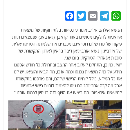
F
T
E
T
W
a
w
m
el
h
הנשיא אילהם אלייב אומר כי נסיעות בלתי חוקיות של משאיות
c
itt
ai
e
at
איראניות לחלקים מסוימים באזור קראבך (גארבאג) שנמצאים תחת
e
er
l
g
s
פיקוח של כוח שלום רוסי אינם מכבדים את שלמותה הטריטוריאלית
b
ra
A
של אזרבייג'ן. נשיא אזרבייג'אן דיבר בראיון לארגון התקשורת של
סוכנות אנאדולו הטורקית, ביום שני.
o
m
p
"ואז, כמובן, התחלנו לעקוב אחר המצב ובתחילת כל חודש אספנו
o
p
מידע על כמה משאיות נכנסו וכמה עזבו, מה הביאו והוציאו. יש לנו
k
את כל המידע, כולל לוחיות הרישוי שלהם, והם פורסמו בתקשורת.
אבל מה קרה אחרי זה? הם ניסו להצמיד לוחיות רישוי ארמניות
למשאיות איראניות. הם ביצעו את הזיוף הזה בניסיון לרמות אותנו ".