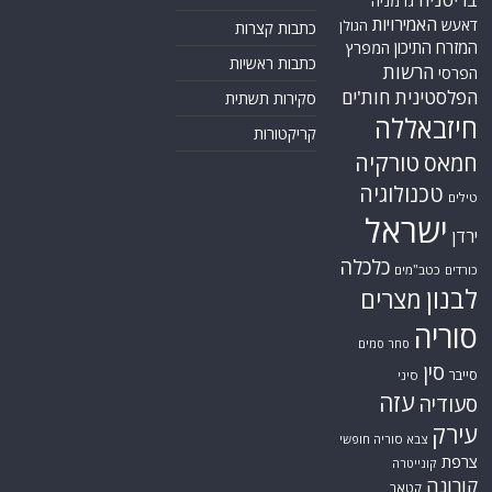
גרמניה
האמירויות
דאעש
הגולן
כתבות קצרות
המזרח התיכון
המפרץ
כתבות ראשיות
הרשות
הפרסי
הפלסטינית
חות'ים
סקירות תשתית
חיזבאללה
קריקטורות
טורקיה
חמאס
טכנולוגיה
טילים
ישראל
ירדן
כלכלה
כורדים
כטב"מים
לבנון
מצרים
סוריה
סחר סמים
סין
סייבר
סיני
עזה
סעודיה
עירק
צבא סוריה חופשי
צרפת
קונייטרה
קורונה
קטאר