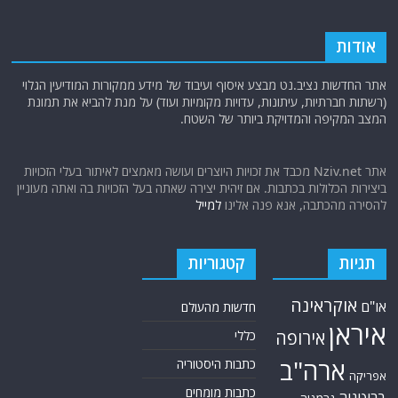
אודות
אתר החדשות נציב.נט מבצע איסוף ועיבוד של מידע ממקורות המודיעין הגלוי
(רשתות חברתיות, עיתונות, עדויות מקומיות ועוד) על מנת להביא את תמונת
המצב המקיפה והמדויקת ביותר של השטח.
אתר Nziv.net מכבד את זכויות היוצרים ועושה מאמצים לאיתור בעלי הזכויות
ביצירות הכלולות בכתבות. אם זיהית יצירה שאתה בעל הזכויות בה ואתה מעוניין
להסירה מהכתבה, אנא פנה אלינו
למייל
תגיות
קטגוריות
אוקראינה
או"ם
חדשות מהעולם
איראן
אירופה
כללי
ארה"ב
כתבות היסטוריה
אפריקה
כתבות מומחים
בריטניה