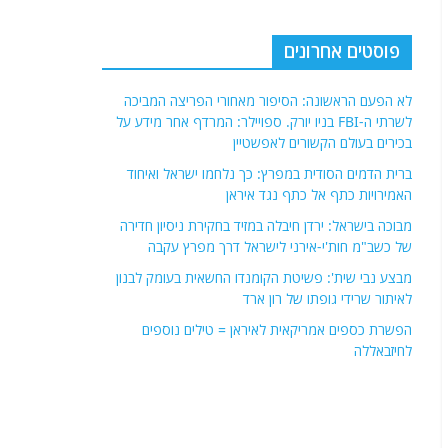
פוסטים אחרונים
לא הפעם הראשונה: הסיפור מאחורי הפריצה המביכה
לשרתי ה-FBI בניו יורק. ספויילר: המרדף אחר מידע על
בכירים בעולם הקשורים לאפשטיין
ברית הדמים הסודית במפרץ: כך נלחמו ישראל ואיחוד
האמירויות כתף אל כתף נגד איראן
מבוכה בישראל: ירדן חיבלה במזיד בחקירת ניסיון חדירה
של כשב"מ חות'י-אירני לישראל דרך מפרץ עקבה
מבצע נבי שית': פשיטת הקומנדו החשאית בעומק לבנון
לאיתור שרידי גופתו של רון ארד
הפשרת כספים אמריקאית לאיראן = טילים נוספים
לחיזבאללה