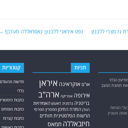
 גז מצרי ללבנון
נפט איראני ללבנון: נאסראללה מעדכן!
→
תגיות
קטגוריות
יעין הגלוי
איראן
חדשות מהעולם
אוקראינה
או"ם
א את תמונת המצב
כללי
ארה"ב
אירופה
אפריקה
כתבות היסטוריה
בריטניה
האמירויות
גרמניה
דאעש
בעלי הזכויות
המזרח התיכון
כתבות מומחים
המפרץ הפרסי
הגולן
אתה מעוניין
הרשות הפלסטינית
חות'ים
כתבות קצרות
חיזבאללה
חמאס
כתבות ראשיות