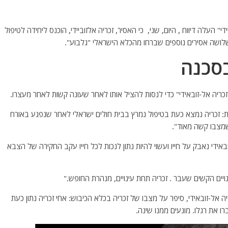
עלה דיווח , היום, שני, כי האסיר, זכריה אלזוביידי, הוכנס ליחידה לטיפול
לושה אסירים נוספים שברחו מהכלא הישראלי "גלבוע".
בסכנה
יה אל-זובאידי" כדי לנסות להציל אותו לאחר שעונה קשות לאחר מעצרו.
ת:
זכריה נמצא כעת בטיפול נמרץ בבית חולים ישראלי לאחר שנפגע באורח
ן שמצבו קשה מאוד".
אידי נאבק על חייו ועשוי להיות נתון לנכות לכל חייו עקב החקירה של הצבא
ויים הקשים שעבר .
זכריה תחת עינויים, מנהרת החופש."
 אל-זובאידי, סיפר על מצבו של זכריה בכלא הכיבוש: אחי זכריה נתון כעת
רו את רגלו. מונעים ממנו שינה.