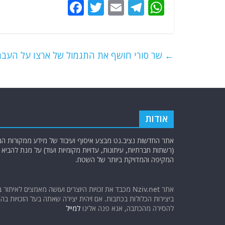
F
T
E
T
W
a
w
m
el
h
c
itt
ai
e
at
e
er
l
g
s
←
שר סורי חושף את התגמול של ארצו על העברת
b
ra
A
o
m
p
o
p
k
אודות
אתר החדשות נציב.נט מבצע איסוף ועיבוד של מידע ממקורות המוד
(רשתות חברתיות, עיתונות, עדויות מקומיות ועוד) על מנת להבי
המקיפה והמדויקת ביותר של השטח.
אתר Nziv.net מכבד את זכויות היוצרים ועושה מאמצים לאיתור 
ביצירות הכלולות בכתבות. אם זיהית יצירה שאתה בעל הזכויות בה ו
להסירה מהכתבה, אנא פנה אלינו
למייל