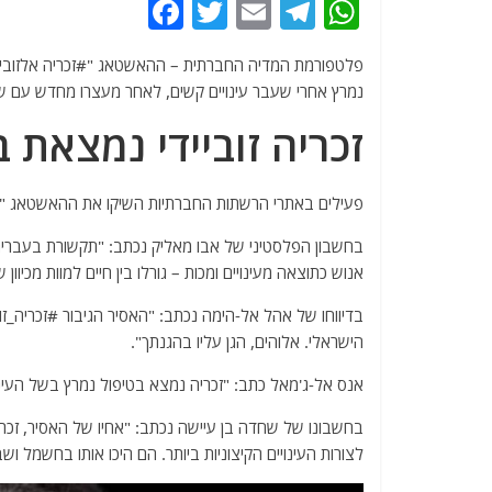
F
T
E
T
W
a
w
m
el
h
פלטפורמת המדיה החברתית – ההאשטאג "#זכריה אלזוביידי" ה
c
itt
ai
e
at
נמרץ אחרי שעבר עינויים קשים, לאחר מעצרו מחדש עם ש
e
er
l
g
s
זכריה זוביידי נמצאת 
b
ra
A
o
m
p
פעילים באתרי הרשתות החברתיות השיקו את ההאשטאג "זכר
o
p
k
בחשבון הפלסטיני של אבו מאליק נכתב: "תקשורת בעברי
אנוש כתוצאה מעינויים ומכות – גורלו בין חיים למוות מכיוו
בדיווחו של אהל אל-הימה נכתב: "האסיר הגיבור #זכריה_זוב
הישראלי. אלוהים, הגן עליו בהגנתך".
אנס אל-ג'מאל כתב: "זכריה נמצא בטיפול נמרץ בשל העינ
בחשבונו של שחדה בן עיישה נכתב: "אחיו של האסיר, זכריה
לצורות העינויים הקיצוניות ביותר. הם היכו אותו בחשמל ושב