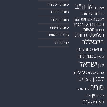
ארה"ב
כתבות היסטוריה
אפריקה
כתבות מומחים
בריטניה
גרמניה
האמירויות
דאעש
הגולן
כתבות קצרות
המזרח התיכון
המפרץ
כתבות ראשיות
הרשות
הפרסי
הפלסטינית
חות'ים
סקירות תשתית
חיזבאללה
קריקטורות
טורקיה
חמאס
טכנולוגיה
טילים
ישראל
ירדן
כלכלה
כורדים
כטב"מים
לבנון
מצרים
סוריה
סחר סמים
סין
סייבר
סיני
עזה
סעודיה