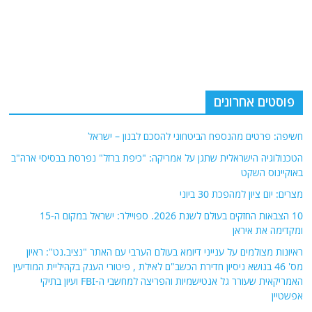
פוסטים אחרונים
חשיפה: פרטים מהנספח הביטחוני להסכם לבנון – ישראל
הטכנולוגיה הישראלית שתגן על אמריקה: "כיפת ברזל" נפרסת בבסיסי ארה"ב
באוקיינוס השקט
מצרים: יום ציון למהפכת 30 ביוני
10 הצבאות החזקים בעולם לשנת 2026. ספויילר: ישראל במקום ה-15
ומקדימה את איראן
ראיונות מצולמים על ענייני דיומא בעולם הערבי עם האתר "נציב.נט": ראיון
מס' 46 בנושא ניסיון חדירת הכשב"ם לאילת , פיטורי הענק בקהיליית המודיעין
האמריקאית שעורר גל אנטישמיות והפריצה למחשבי ה-FBI ועיון בתיקי
אפשטיין