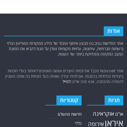
אודות
אתר החדשות נציב.נט מבצע איסוף ועיבוד של מידע ממקורות המודיעין הגלוי
(רשתות חברתיות, עיתונות, עדויות מקומיות ועוד) על מנת להביא את תמונת
המצב המקיפה והמדויקת ביותר של השטח.
אתר Nziv.net מכבד את זכויות היוצרים ועושה מאמצים לאיתור בעלי הזכויות
ביצירות הכלולות בכתבות. אם זיהית יצירה שאתה בעל הזכויות בה ואתה מעוניין
להסירה מהכתבה, אנא פנה אלינו
למייל
תגיות
קטגוריות
אוקראינה
או"ם
חדשות מהעולם
איראן
אירופה
כללי