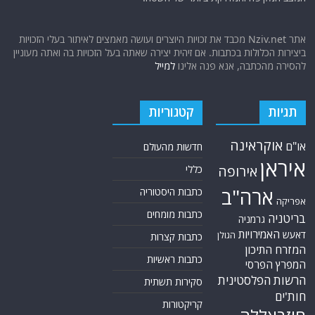
אתר Nziv.net מכבד את זכויות היוצרים ועושה מאמצים לאיתור בעלי הזכויות
ביצירות הכלולות בכתבות. אם זיהית יצירה שאתה בעל הזכויות בה ואתה מעוניין
להסירה מהכתבה, אנא פנה אלינו
למייל
תגיות
קטגוריות
אוקראינה
או"ם
חדשות מהעולם
איראן
אירופה
כללי
ארה"ב
כתבות היסטוריה
אפריקה
כתבות מומחים
בריטניה
גרמניה
האמירויות
דאעש
הגולן
כתבות קצרות
המזרח התיכון
כתבות ראשיות
המפרץ הפרסי
הרשות הפלסטינית
סקירות תשתית
חות'ים
קריקטורות