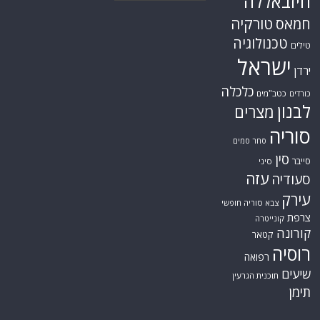
חיזבאללה
טורקיה
חמאס
טכנולוגיה
טילים
ישראל
ירדן
כלכלה
כורדים
כטב"מים
לבנון
מצרים
סוריה
סחר סמים
סין
סייבר
סיני
עזה
סעודיה
עירק
צבא סוריה חופשי
צרפת
קונייטרה
קורונה
קטאר
רוסיה
רפואה
שיעים
תוכנית הגרעין
תימן