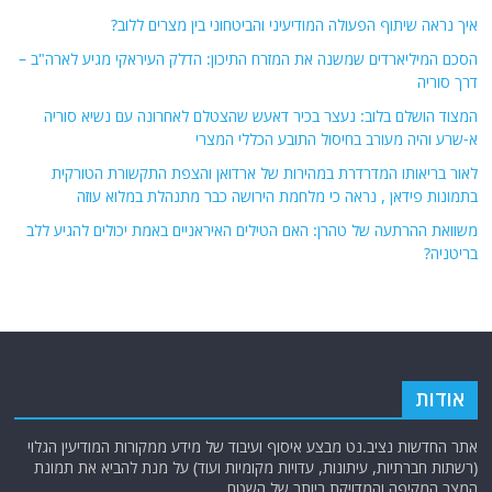
איך נראה שיתוף הפעולה המודיעיני והביטחוני בין מצרים ללוב?
הסכם המיליארדים שמשנה את המזרח התיכון: הדלק העיראקי מגיע לארה"ב –
דרך סוריה
המצוד הושלם בלוב: נעצר בכיר דאעש שהצטלם לאחרונה עם נשיא סוריה
א-שרע והיה מעורב בחיסול התובע הכללי המצרי
לאור בריאותו המדרדרת במהירות של ארדואן והצפת התקשורת הטורקית
בתמונות פידאן , נראה כי מלחמת הירושה כבר מתנהלת במלוא עוזה
משוואת ההרתעה של טהרן: האם הטילים האיראניים באמת יכולים להגיע ללב
בריטניה?
אודות
אתר החדשות נציב.נט מבצע איסוף ועיבוד של מידע ממקורות המודיעין הגלוי
(רשתות חברתיות, עיתונות, עדויות מקומיות ועוד) על מנת להביא את תמונת
המצב המקיפה והמדויקת ביותר של השטח.