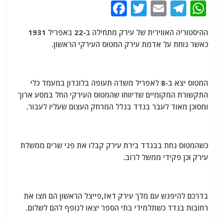
F
T
E
T
W
a
w
m
el
h
ההיסטוריה האווירית של עירק מתחילה ב-22 באפריל 1931
c
itt
ai
e
at
כאשר נוחת על אדמת עירק המטוס העירקי הראשון.
e
er
l
g
s
b
ra
A
o
m
p
המטוס יצא ב-8 לאפריל משדה תעופה בלונדון במעמד כלי
התקשורת המקומיים שדיווחו שהמטוס העירקי החל במסע ארוך
o
p
ומסוכן מאוד לעבר בגדד בגלל המרחק העצום שעליו לעבור.
k
כשהמטוס נחת בבגדד בירת עירק קבלו את פני שרים ממשלת
עירק וכן פקידי ממשל לרוב.
בדרכם להיפגש עם מלך עירק דאז,פייצל הראשון הם חצו את
רחובות בגדד כשתלמידי בתי הספר יצאו לנופף להם לשלום.