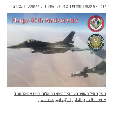
לרגל 87 שנות היווסדות הוציא חיל האוויר העירקי פוסטר הנצחה:
מפקד חיל האוויר העירקי דהיום: רב אלוף טייס אנואר חמד
אמין – الفريق الطيار الركن انور حمد امين