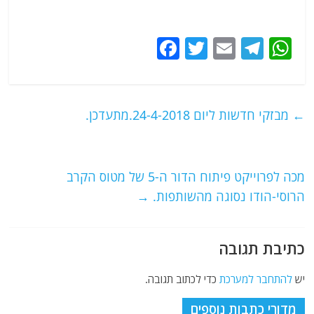
F
T
E
T
W
a
w
m
el
h
c
itt
ai
e
at
e
er
l
g
s
←
מבזקי חדשות ליום 24-4-2018.מתעדכן.
b
ra
A
o
m
p
o
p
מכה לפרוייקט פיתוח הדור ה-5 של מטוס הקרב
הרוסי-הודו נסוגה מהשותפות.
→
k
כתיבת תגובה
יש
להתחבר למערכת
כדי לכתוב תגובה.
מדורי כתבות נוספים