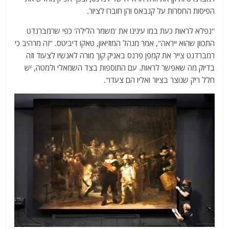
הפיסות החסרות על קנבאס והן חוברו לציור.
"נפלא לראות כעת במו עינינו את 'משמר הלילה' כפי שרמברנדט
התכוון שהוא ייראה", אמר מנהל המוזיאון, טאקו דיביטס. "זה מרהיב כי
רמברדנט צייר את קמפן פרנס באניק קוך מורה לאנשיו לצעוד וזה
בדיוק מה שאפשר לראות. עם התוספות בצד השמאלי ולמטה, יש
חלל ריק שנוצר בציור ואליו הם צעדו".