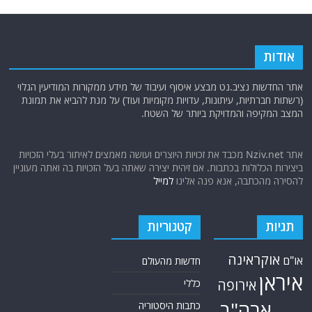
אודות
אתר החדשות נציב.נט מבצע איסוף ועיבוד של מידע ממקורות המודיעין הגלוי
(רשתות חברתיות, עיתונות, עדויות מקומיות ועוד) על מנת להביא את תמונת
המצב המקיפה והמדויקת ביותר של השטח.
אתר Nziv.net מכבד את זכויות היוצרים ועושה מאמצים לאיתור בעלי הזכויות
ביצירות הכלולות בכתבות. אם זיהית יצירה שאתה בעל הזכויות בה ואתה מעוניין
להסירה מהכתבה, אנא פנה אלינו
למייל
תגיות
קטגוריות
אוקראינה
או"ם
חדשות מהעולם
איראן
אירופה
כללי
ארה"ב
כתבות היסטוריה