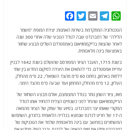
F
T
E
T
W
a
w
m
el
h
הטכנולוגיה המתקדמת בשירות האמנות: יצירת המופת "משמר
c
itt
ai
e
at
הלילה" של רמברנדט שבה לגודל הטבעי שלה אחרי 300 שנה
e
er
l
g
s
לאחר שהצוות ברייקסמוזיאום באמסטרדם השלים מבצע שחזור
b
ra
A
באמצעות בינה מלאכותית.
o
m
p
בשנת 1715, הועבר הציור המפורסם שהושלם בשנת 1642 לבניין
o
p
עיריית אמסטרדם. כדי להתאים את היצירה למיקום החדש בין שתי
דלתות בארמון, נחתכו 60 ס"מ מהצד השמאלי, 22 ס"מ מהחלק
k
העליון, 12 ס"מ מהחלק התחתון ועוד שבעה ס"מ מהצד הימני.
מאז, ציור השמן נותר בגודל המצומצם, אולם מבצע השחזור של
הרייקסמוזיאום שהחל לפני כשנתיים הצליח להחזיר אותו לגודל
המקורי שאותו יצר רמברנדט. בסיוע של עותק של הציור מהמאה
ה-17 של חריט לנדנס שנמצא בגלריה הלאומית בלונדון, השתמשו
המשחזרים במחשב עם בינה מלאכותית שלמד את הטכניקות של
רמברנדט ותיקן את זווית הראייה של לנדנס, ובכך הפיק מחדש את