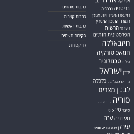
אפריקה
כתבות מומחים
בריטניה
גרמניה
האמירויות
דאעש
הגולן
כתבות קצרות
המזרח התיכון
המפרץ
כתבות ראשיות
הרשות
הפרסי
הפלסטינית
חות'ים
סקירות תשתית
חיזבאללה
קריקטורות
טורקיה
חמאס
טכנולוגיה
טילים
ישראל
ירדן
כלכלה
כורדים
כטב"מים
לבנון
מצרים
סוריה
סחר סמים
סין
סייבר
סיני
עזה
סעודיה
עירק
צבא סוריה חופשי
צרפת