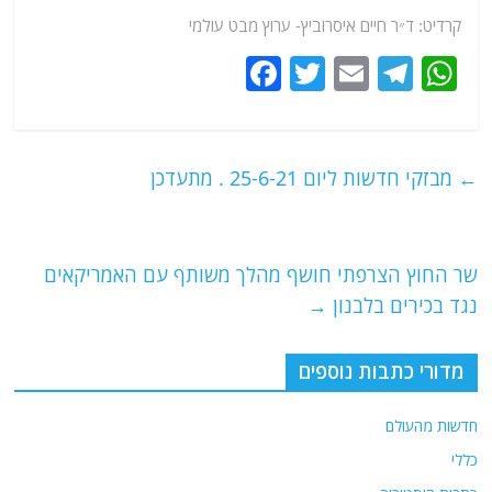
קרדיט: ד״ר חיים איסרוביץ-
ערוץ
מבט עולמי
F
T
E
T
W
a
w
m
el
h
c
itt
ai
e
at
e
er
l
g
s
←
מבזקי חדשות ליום 25-6-21 . מתעדכן
b
ra
A
o
m
p
o
p
שר החוץ הצרפתי חושף מהלך משותף עם האמריקאים
נגד בכירים בלבנון
→
k
מדורי כתבות נוספים
חדשות מהעולם
כללי