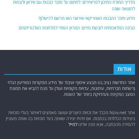
מדריך המזרח התיכון לפראיירים: לחתום על מזכר הבנות עם איראן ולצפות
לתוצאה שונה
מדוע מזכר ההבנות האמריקאי-איראני הוא מרשם לכישלון?
הבינה המלאכותית לובשת מדים: המרוץ הסודי למלחמת האלגוריתמים
אודות
אתר החדשות נציב.נט מבצע איסוף ועיבוד של מידע ממקורות המודיעין הגלוי
(רשתות חברתיות, עיתונות, עדויות מקומיות ועוד) על מנת להביא את תמונת
המצב המקיפה והמדויקת ביותר של השטח.
אתר Nziv.net מכבד את זכויות היוצרים ועושה מאמצים לאיתור בעלי הזכויות
ביצירות הכלולות בכתבות. אם זיהית יצירה שאתה בעל הזכויות בה ואתה מעוניין
להסירה מהכתבה, אנא פנה אלינו
למייל