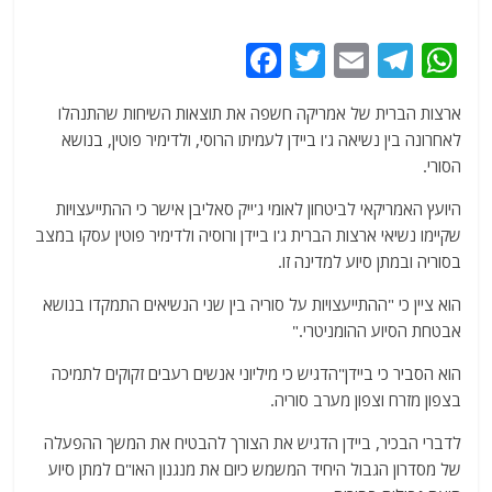
F
T
E
T
W
a
w
m
el
h
ארצות הברית של אמריקה חשפה את תוצאות השיחות שהתנהלו
c
itt
ai
e
at
לאחרונה בין נשיאה ג'ו ביידן לעמיתו הרוסי, ולדימיר פוטין, בנושא
e
er
l
g
s
הסורי.
b
ra
A
היועץ האמריקאי לביטחון לאומי ג'ייק סאליבן אישר כי ההתייעצויות
o
m
p
שקיימו נשיאי ארצות הברית ג'ו ביידן ורוסיה ולדימיר פוטין עסקו במצב
o
p
בסוריה ובמתן סיוע למדינה זו.
k
הוא ציין כי "ההתייעצויות על סוריה בין שני הנשיאים התמקדו בנושא
אבטחת הסיוע ההומניטרי."
הוא הסביר כי ביידן"הדגיש כי מיליוני אנשים רעבים זקוקים לתמיכה
בצפון מזרח וצפון מערב סוריה.
לדברי הבכיר, ביידן הדגיש את הצורך להבטיח את המשך ההפעלה
של מסדרון הגבול היחיד המשמש כיום את מנגנון האו"ם למתן סיוע