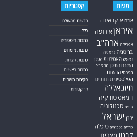
תגיות
קטגוריות
אוקראינה
או"ם
חדשות מהעולם
איראן
אירופה
כללי
ארה"ב
כתבות היסטוריה
אפריקה
כתבות מומחים
בריטניה
גרמניה
האמירויות
דאעש
הגולן
כתבות קצרות
המזרח התיכון
המפרץ
כתבות ראשיות
הרשות
הפרסי
הפלסטינית
חות'ים
סקירות תשתית
חיזבאללה
קריקטורות
טורקיה
חמאס
טכנולוגיה
טילים
ישראל
ירדן
כלכלה
כורדים
כטב"מים
לבנון
מצרים