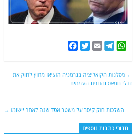
F
T
E
T
W
a
w
m
el
h
c
itt
ai
e
at
e
er
l
g
s
←
מפלגות הקואליציה בגרמניה הוציאו מחוץ לחוק את
b
ra
A
דגלי חמאס והחזית העממית
o
m
p
o
p
השלכות חוק קיסר על משטר אסד שנה לאחר יישומו
→
k
מדורי כתבות נוספים