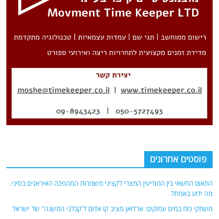
פוסטים אחרונים
התאום החשאי בין המודיעין המצרי לקציני משמרות המהפכה האיראנים בסיני.
מה ידוע באמת?
משחקי כוח במים עמוקים: ארדואן מציב קו אדום ל'קבלני המשנה" של ישראל