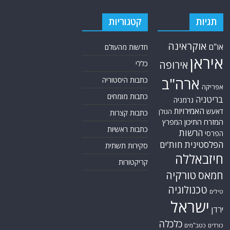
תגיות
קטגוריות
אוקראינה
או"ם
חדשות מהעולם
איראן
אירופה
כללי
ארה"ב
כתבות היסטוריה
אפריקה
כתבות מומחים
בריטניה
גרמניה
האמירויות
דאעש
הגולן
כתבות קצרות
המזרח התיכון
המפרץ
כתבות ראשיות
הרשות
הפרסי
הפלסטינית
חות'ים
סקירות תשתית
חיזבאללה
קריקטורות
טורקיה
חמאס
טכנולוגיה
טילים
ישראל
ירדן
כלכלה
כורדים
כטב"מים