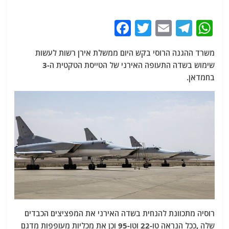
F
T
E
T
W
a
w
m
el
h
משרד ההגנה הרוסי בקש היום ממשלת אירן רשות לעשות
c
itt
ai
e
at
שימוש בשדה התעופה האירני של הטייסת הטקטית ה-3
e
er
l
g
s
בחמדאן.
b
ra
A
o
m
p
o
p
k
רוסיה מתכוונת להנחית בשדה האירני את המפציצים הכבדים
שלה ,ככל הנראה טו-22 וטו-95 וכן את מכליות מעופפות מדגם