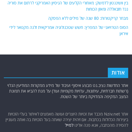
בין וושינגטון לדמשק: מאחורי הקלעים של הניסיון האמריקני לרתום את סוריה
נגד חזבאללה ומאזן הכוחות
מבחר קריקטורות: 80 שנה של מילים ללא הפסקה
הסוס הטרויאני של המפרץ: חשש שטכנולוגיה אמריקאית זלגה מקטאר לידי
איראן
אודות
אתר החדשות נציב.נט מבצע איסוף ועיבוד של מידע ממקורות המודיעין הגלוי
(רשתות חברתיות, עיתונות, עדויות מקומיות ועוד) על מנת להביא את תמונת
המצב המקיפה והמדויקת ביותר של השטח.
אתר Nziv.net מכבד את זכויות היוצרים ועושה מאמצים לאיתור בעלי הזכויות
ביצירות הכלולות בכתבות. אם זיהית יצירה שאתה בעל הזכויות בה ואתה מעוניין
להסירה מהכתבה, אנא פנה אלינו
למייל