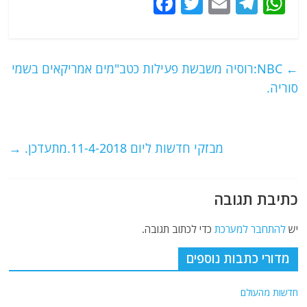
F
T
E
T
W
a
w
m
el
h
c
itt
ai
e
at
e
er
l
g
s
←
NBC:רוסיה משבשת פעילות כטב"מים אמריקאים בשמי
b
ra
A
סוריה.
o
m
p
o
p
מבזקי חדשות ליום 11-4-2018.מתעדכן.
→
k
כתיבת תגובה
יש
להתחבר למערכת
כדי לכתוב תגובה.
מדורי כתבות נוספים
חדשות מהעולם