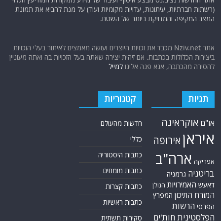
(רשתות חברתיות, עיתונות, עדויות מקומיות ועוד) על מנת להביא את תמונת
המצב המקיפה והמדויקת ביותר של השטח.
אתר Nziv.net מכבד את זכויות היוצרים ועושה מאמצים לאיתור בעלי הזכויות
ביצירות הכלולות בכתבות. אם זיהית יצירה שאתה בעל הזכויות בה ואתה מעוניין
להסירה מהכתבה, אנא פנה אלינו
למייל
תגיות
קטגוריות
אוקראינה
או"ם
חדשות מהעולם
איראן
אירופה
כללי
ארה"ב
כתבות היסטוריה
אפריקה
כתבות מומחים
בריטניה
גרמניה
האמירויות
דאעש
הגולן
כתבות קצרות
המזרח התיכון
המפרץ
כתבות ראשיות
הרשות
הפרסי
הפלסטינית
חות'ים
סקירות תשתית