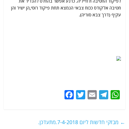
לפיקוד החטיבה ולחייליה. כרגע אפשר בהחלט להגדיר את
חטיבה אלקודס ככוח צבאי הנמצא תחת פיקוד רוסי,הן ישיר והן
עקיף (דרך צבא סוריה).
F
T
E
T
W
a
w
m
el
h
c
itt
ai
e
at
e
er
l
g
s
←
מבזקי חדשות ליום 7-4-2018.מתעדכן.