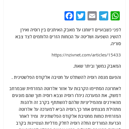
F
T
E
T
W
a
w
m
el
h
לפני כשבועיים דיווחנו על מאבק האיתנים בין רוסיה ואירן
c
itt
ai
e
at
להשיג השפעה ושליטה על הכוחות הזרים הלוחמים לצד צבא
e
er
l
g
s
סוריה.
b
ra
A
https://nzivnet.com/articles/15433
o
m
p
המאבק נמשך וביתר שאת.
o
p
k
והפעם מנסה רוסיה להשתלט על חטיבה אלקודס הפלשטינית .
לאחרונה הסתיימו הקרבות על אזור אלרוטה המזרחית שבמרחב
דמשק. את המערכה ניהלו רוסיה וצבא רוסיה תוך שהם מונעים
מהאירנים ומהמיליציות שלהם להשתתף בקרב זה ולהנות
מתהילת מנצחים אחר כך.רוסיה הביא למערכה על אלרוטה
המזרחית כוחות מחטיבת אלקודס הפלשתינית ומיד לאחר
הכרעת המורדים החלה רוסיה לחלק מדליות הצטיינות בקרב