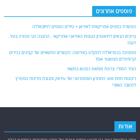
פוסטים אחרונים
הפשרת כספים אמריקאית לאיראן = טילים נוספים לחיזבאללה
ברוכים הבאים לתיאטרון הבובות האיראני-אמריקאי . ההצגה הכי מכורה בעיר.
דעה!
מתמיכה בנסראללה למקלט באירופה: הקשרים החשאיים של קצינים בכירים
קרימינלים ממשטר אסד
הציר הסודי: צרפת וחמאס נפגשו בחשאי
ריבונות תחת אש: התמרון האסטרטגי של עיראק ותגובת מדינות המפרץ
למשבר האזורי
אודות
אתר החדשות נציב.נט מבצע איסוף ועיבוד של מידע ממקורות המודיעין הגלוי