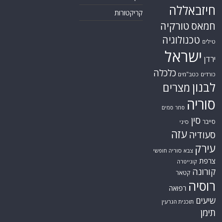
חיזבאללה
קריקטורות
טורקיה
חמאס
טכנולוגיה
טילים
ישראל
ירדן
כלכלה
כורדים
כטב"מים
לבנון
מצרים
סוריה
סחר סמים
סין
סייבר
סיני
עזה
סעודיה
עירק
צבא סוריה חופשי
צרפת
קונייטרה
קורונה
קטאר
רוסיה
רפואה
שיעים
תוכנית הגרעין
תימן