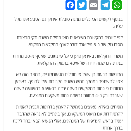
F
T
E
T
W
a
w
m
el
h
בנוסף לקשיים הכלכליים ממנה סובלת איראן, גם הטבע אינו מקל
c
itt
ai
e
at
עליה.
e
er
l
g
s
לפי דיווחים בתקשורת האיראנית מאז תחילת השנה נזקי הבצורת
b
ra
A
הסבו נזק של כ-3 מיליארד דולר לענף החקלאות המקומי.
o
m
p
משרד החקלאות באיראן טוען כי על פי נתונים שאסף מ-30 מחוזות
o
p
במדינה נרשמה ירידה של 43% בתפוקה החקלאית.
k
החדשות הרעות הן שעל פי מודלים מטאורולוגיים, המצב הזה לא
צפוי להשתפר במהלך חמש השנים הקרובות אולי להיפך. באיראן
מדווחים כי כמות המשקעים השנה ירדה בכ-55% בהשוואה לשנה
שעברה ורק ב-4 מחוזות נרשמה כמות משקעים ממוצעת.
מומחים באיראן מאיצים בממשלה לאמץ בדחיפות תכנית לאומית
להתמודדות עם מיעוט המשקעים, אך בינתיים לא נראה שהדבר
עומד בראש העדיפות של המנהיגים. אולי הנשיא הבא יבחר ללכת
בדרך אחרת.