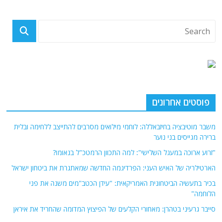
פוסטים אחרונים
משבר מוטיבציה בחיזבאללה: לוחמי מילואים מסרבים להתייצב ללחימה ובלית
ברירה מגייסים בני נוער
"זרוע ארוכה במעגל השלישי": למה התכוון הרמטכ"ל בנאומו?
הארטילריה של האיש העני: הפרדיגמה החדשה שמאתגרת את ביטחון ישראל
בכיר בתעשיה הביטחונית האמריקאית: "עידן הכטב"מים משנה את פני
הלוחמה"
סייבר גרעיני בטהרן: מאחורי הקלעים של הפיצוץ המדומה שהחריד את איראן