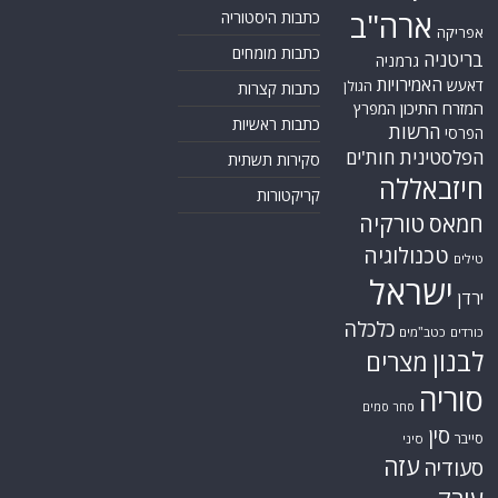
ארה"ב
כתבות היסטוריה
אפריקה
כתבות מומחים
בריטניה
גרמניה
האמירויות
דאעש
הגולן
כתבות קצרות
המזרח התיכון
המפרץ
כתבות ראשיות
הרשות
הפרסי
הפלסטינית
חות'ים
סקירות תשתית
חיזבאללה
קריקטורות
טורקיה
חמאס
טכנולוגיה
טילים
ישראל
ירדן
כלכלה
כורדים
כטב"מים
לבנון
מצרים
סוריה
סחר סמים
סין
סייבר
סיני
עזה
סעודיה