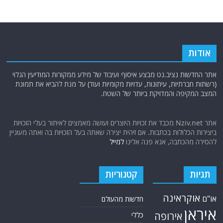
אודות
אתר החדשות נציב.נט מבצע איסוף ועיבוד של מידע ממקורות המודיעין הגלוי
(רשתות חברתיות, עיתונות, עדויות מקומיות ועוד) על מנת להביא את תמונת
המצב המקיפה והמדויקת ביותר של השטח.
אתר Nziv.net מכבד את זכויות היוצרים ועושה מאמצים לאיתור בעלי הזכויות
ביצירות הכלולות בכתבות. אם זיהית יצירה שאתה בעל הזכויות בה ואתה מעוניין
להסירה מהכתבה, אנא פנה אלינו
למייל
תגיות
קטגוריות
אוקראינה
או"ם
חדשות מהעולם
איראן
אירופה
כללי