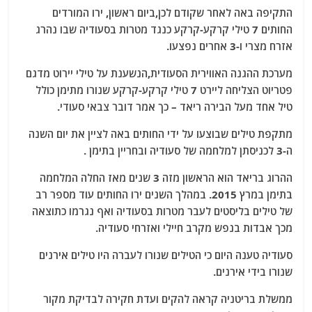
התקיפה באה לאחר שקודם לכן,ביום ראשון, ירו המורדים
החותים 7 טילי קרקע-קרקע כנגד מטרות בסעודיה שבו נהרג
אזרח מצרי ו-3 אחרים נפצעו.
מערכת ההגנה האווירית הסעודית,הנשענת על טילי יירוט מדגם
פטריוט הצליחה ליירט 7 טילי קרקע-קרקע שנורו מתימן כולל
טיל אחד מעל הבירה ריאד – כך אמר דובר צבאי סעודי.
מתקפת טילים שבוצעו על ידי החותים באה לציין את יום השנה
ה-3 לכניסתן למלחמה של סעודיה ובחריין בתימן .
ההרוג בריאד הוא הראשון מזה 3 שנים מאז החלה המלחמה
בתימן במרץ 2015. במהלך השנים ירו החותים עוד מספר רב
של טילים בליסטים לעבר מטרות בסעודיה ואף נגרמו כתוצאה
מכך אבדות בנפש מקרב חיילי ואזרחי סעודיה.
סעודיה טענה היום כי הטילים שנורו לעברה היו טילים אירנים
שנורו בידי אירנים.
ממשלת בריטניה קראה להקים ועדת חקירה לבדיקת מקור