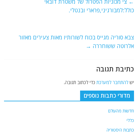
e
er
l
g
s
←
צי מכוניות הפטרול של משטרת דובאי
b
ra
A
כולל:למבורגיני,פרארי ובנטלי.
o
m
p
o
p
צבא סוריה מגייס בכוח לשורותיו מאות צעירים מאזור
k
אלרוטה ששוחררה
→
כתיבת תגובה
יש
להתחבר למערכת
כדי לכתוב תגובה.
מדורי כתבות נוספים
חדשות מהעולם
כללי
כתבות היסטוריה