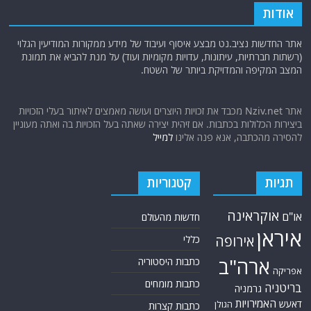
אודות
אתר החדשות נציב.נט מבצע איסוף ועיבוד של מידע ממקורות המודיעין הגלוי
(רשתות חברתיות, עיתונות, עדויות מקומיות ועוד) על מנת להביא את תמונת
המצב המקיפה והמדויקת ביותר של השטח.
אתר Nziv.net מכבד את זכויות היוצרים ועושה מאמצים לאיתור בעלי הזכויות
ביצירות הכלולות בכתבות. אם זיהית יצירה שאתה בעל הזכויות בה ואתה מעוניין
להסירה מהכתבה, אנא פנה אלינו
למייל
תגיות
קטגוריות
אוקראינה
או"ם
חדשות מהעולם
איראן
אירופה
כללי
ארה"ב
כתבות היסטוריה
אפריקה
כתבות מומחים
בריטניה
גרמניה
האמירויות
דאעש
הגולן
כתבות קצרות