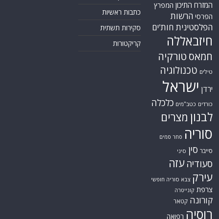
המזרח התיכון
המפרץ
כתבות ראשיות
הרשות
הפרסי
הפלסטינית
חות'ים
סקירות תשתית
חיזבאללה
קריקטורות
טורקיה
חמאס
טכנולוגיה
טילים
ישראל
ירדן
כלכלה
כורדים
כטב"מים
לבנון
מצרים
סוריה
סחר סמים
סין
סייבר
סיני
עזה
סעודיה
עירק
צבא סוריה חופשי
צרפת
קונייטרה
קורונה
קטאר
רוסיה
רפואה