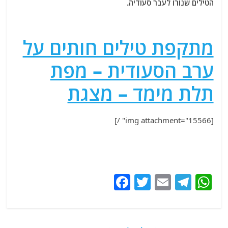
הטילים שנורו לעבר סעודיה.
מתקפת טילים חותים על
ערב הסעודית – מפת
תלת מימד – מצגת
[img attachment="15566" /]
F
T
E
T
W
a
w
m
el
h
c
itt
ai
e
at