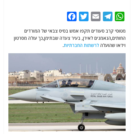
F
T
E
T
W
a
w
m
el
h
מטוסי קרב סעודים תקפו אמש בסיס צבאי של המורדים
c
itt
ai
e
at
החותים,הנאמנים לאירן, בעיר צעדה שבתימן,כך עולה מסרטון
e
er
l
g
s
וידאו שהועלה
לרשתות החברתיות
.
b
ra
A
o
m
p
o
p
k