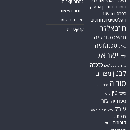
האמירויות
דאעש
הגולן
כתבות קצרות
המזרח התיכון
המפרץ
כתבות ראשיות
הרשות
הפרסי
הפלסטינית
חות'ים
סקירות תשתית
חיזבאללה
קריקטורות
טורקיה
חמאס
טכנולוגיה
טילים
ישראל
ירדן
כלכלה
כורדים
כטב"מים
לבנון
מצרים
סוריה
סחר סמים
סין
סייבר
סיני
עזה
סעודיה
עירק
צבא סוריה חופשי
צרפת
קונייטרה
קורונה
קטאר