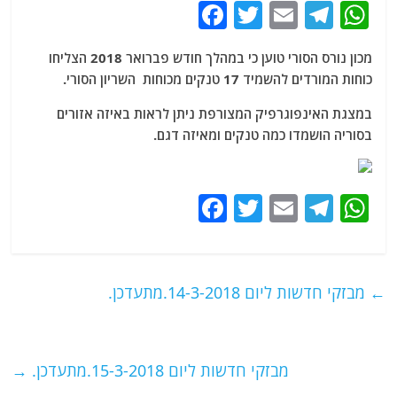
F
T
E
T
W
a
w
m
el
h
מכון נורס הסורי טוען כי במהלך חודש פברואר 2018 הצליחו
c
itt
ai
e
at
כוחות המורדים להשמיד 17 טנקים מכוחות השריון הסורי.
e
er
l
g
s
במצגת האינפוגרפיק המצורפת ניתן לראות באיזה אזורים
b
ra
A
בסוריה הושמדו כמה טנקים ומאיזה דגם.
o
m
p
o
p
F
T
E
T
W
k
a
w
m
el
h
c
itt
ai
e
at
e
er
l
g
s
←
מבזקי חדשות ליום 14-3-2018.מתעדכן.
b
ra
A
o
m
p
o
p
מבזקי חדשות ליום 15-3-2018.מתעדכן.
→