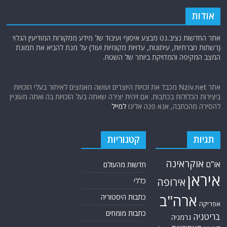
אודות
אתר החדשות נציב.נט מבצע איסוף ועיבוד של מידע ממקורות המודיעין הגלוי
(רשתות חברתיות, עיתונות, עדויות מקומיות ועוד) על מנת להביא את תמונת
המצב המקיפה והמדויקת ביותר של השטח.
אתר Nziv.net מכבד את זכויות היוצרים ועושה מאמצים לאיתור בעלי הזכויות
ביצירות הכלולות בכתבות. אם זיהית יצירה שאתה בעל הזכויות בה ואתה מעוניין
להסירה מהכתבה, אנא פנה אלינו
למייל
תגיות
קטגוריות
אוקראינה
או"ם
חדשות מהעולם
איראן
אירופה
כללי
ארה"ב
כתבות היסטוריה
אפריקה
כתבות מומחים
בריטניה
גרמניה