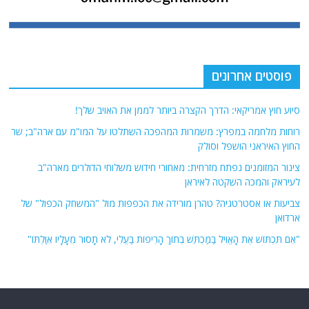
פוסטים אחרונים
סיוע חוץ אמריקאי: הדרך הקצרה ביותר לממן את האויב שלך!
רוחות מלחמה במפרץ: משמרות המהפכה השתלטו על המו"מ עם ארה"ב; שר
החוץ האיראני הושפל וסולק
צינור המזומנים נפתח מזרחית: מאחורי חידוש משלוחי הדולרים מארה"ב
לעיראק והמכה השקטה לאיראן
צביעות או אסטרטגיה? טהרן מורידה את הכפפות מול "המשחק הכפול" של
ארדואן
"אִם תִּכְתּוֹשׁ אֶת הָאֱוִיל בַּמַּכְתֵּשׁ בְּתוֹךְ הָרִיפוֹת בַּעֱלִי, לֹא תָסוּר מֵעָלָיו אִוַּלְתּוֹ"