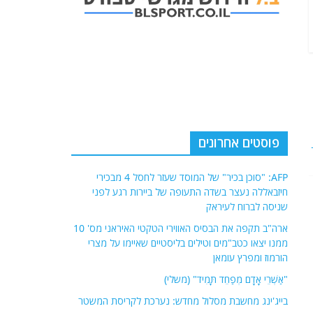
פוסטים אחרונים
AFP: "סוכן בכיר" של המוסד שעזר לחסל 4 מבכירי
חיזבאללה נעצר בשדה התעופה של ביירות רגע לפני
שניסה לברוח לעיראק
ארה"ב תקפה את הבסיס האווירי הטקטי האיראני מס' 10
ממנו יצאו כטב"מים וטילים בליסטיים שאיימו על מצרי
הורמוז ומפרץ עומאן
"אַשְׁרֵי אָדָם מְפַחֵד תָּמִיד" (משלי)
בייג'ינג מחשבת מסלול מחדש: נערכת לקריסת המשטר