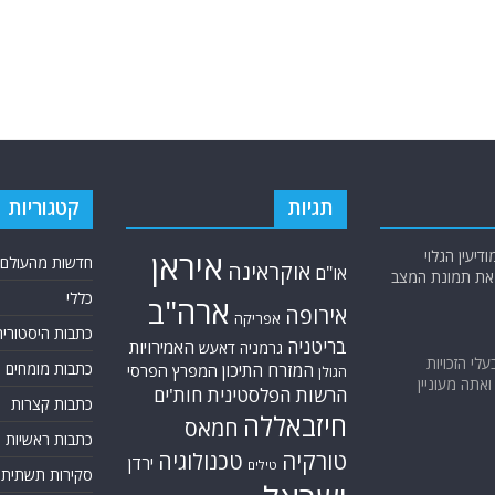
תגיות
קטגוריות
יעין הגלוי
איראן
חדשות מהעולם
אוקראינה
או"ם
א את תמונת המצב
כללי
ארה"ב
אירופה
אפריקה
כתבות היסטוריה
בריטניה
האמירויות
גרמניה
דאעש
בעלי הזכויות
המזרח התיכון
כתבות מומחים
המפרץ הפרסי
הגולן
אתה מעוניין
הרשות הפלסטינית
חות'ים
כתבות קצרות
חיזבאללה
חמאס
כתבות ראשיות
טורקיה
טכנולוגיה
ירדן
טילים
סקירות תשתית