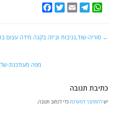
F
T
E
T
W
a
w
m
el
h
c
itt
ai
e
at
e
er
l
g
s
←
סוריה-שוד,גניבות וביזה בקנה מידה עצום בר
b
ra
A
o
m
p
o
p
מפה מעודכנת-שליט
k
כתיבת תגובה
יש
להתחבר למערכת
כדי לכתוב תגובה.