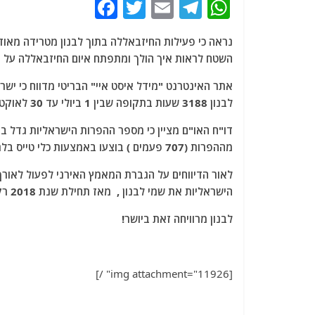
F
T
E
T
W
a
w
m
el
h
נראה כי פעילות החיזבאללה בתוך לבנון מטרידה מאוד
c
itt
ai
e
at
השטח לראות איך הולך ומתפתח איום החיזבאללה על מ
e
er
l
g
s
b
ra
A
לבנון 3188 שעות בתקופה שבין 1 ביולי עד 30 לאוקטובר 2017 .
o
m
p
o
p
מההפרות (707 פעמים ) בוצעו באמצעות כלי טייס בלתי מזוהים.
k
לאור הדיווחים על הגברת המאמץ האירני לפעול לאורך
הישראליות את שמי לבנון , מאז תחילת שנת 2018 רק הולך וגדלה.
לבנון מרוויחה זאת ביושר!
[img attachment="11926" /]