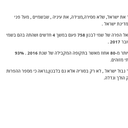
 את ישראל, שלא מסירה,מצידה, את עיניה , שבשמיים , מעל פני
דינת ישראל .
אתר האינטרנט "מידל איסט איי" הבריטי מדווח כי ישראל הפרה של שמי לבנון 758 פעם במשך 4 חדשים ושהתה בהם בשמי
דו"ח האו"ם מציין כי מספר ההפרות הישראליות גדל ביותר מ-80 אחוז מאשר בתקופה המקבילה של שנת 2016 . 93%
 גבול ישראל , לא רק בסוריה אלא גם בלבנון,נראה כי מספר ההפרות