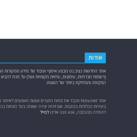
אודות
אתר החדשות נציב.נט מבצע איסוף ועיבוד של מידע ממקורות המוד
(רשתות חברתיות, עיתונות, עדויות מקומיות ועוד) על מנת להבי
המקיפה והמדויקת ביותר של השטח.
אתר Nziv.net מכבד את זכויות היוצרים ועושה מאמצים לאיתור 
ביצירות הכלולות בכתבות. אם זיהית יצירה שאתה בעל הזכויות בה ו
להסירה מהכתבה, אנא פנה אלינו
למייל