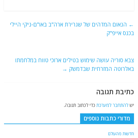
a
w
m
el
h
c
itt
ai
e
at
e
er
l
g
s
←
הנאום המדהים של שגרירת ארה"ב באו"ם-ניקי היילי
b
ra
A
בכנס אייפ"ק
o
m
p
o
p
צבא סוריה עושה שימוש בטילים ארוכי טווח במלחמתו
k
באלרוטה המזרחית שבדמשק
→
כתיבת תגובה
יש
להתחבר למערכת
כדי לכתוב תגובה.
מדורי כתבות נוספים
חדשות מהעולם