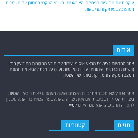
עוקפים את מיליציות הפרוקסי האיראניות: השינוי הטקטי המסוכן של משמרות
המהפכה בעיראק ורמז לבאות
אודות
אתר החדשות נציב.נט מבצע איסוף ועיבוד של מידע ממקורות המודיעין הגלוי
(רשתות חברתיות, עיתונות, עדויות מקומיות ועוד) על מנת להביא את תמונת
המצב המקיפה והמדויקת ביותר של השטח.
אתר Nziv.net מכבד את זכויות היוצרים ועושה מאמצים לאיתור בעלי הזכויות
ביצירות הכלולות בכתבות. אם זיהית יצירה שאתה בעל הזכויות בה ואתה מעוניין
להסירה מהכתבה, אנא פנה אלינו
למייל
תגיות
קטגוריות