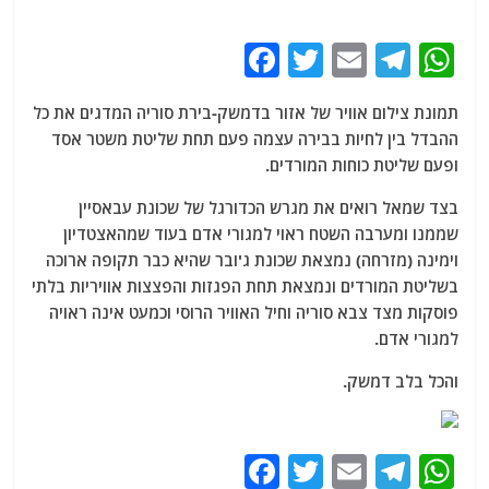
F
T
E
T
W
a
w
m
el
h
תמונת צילום אוויר של אזור בדמשק-בירת סוריה המדגים את כל
c
itt
ai
e
at
ההבדל בין לחיות בבירה עצמה פעם תחת שליטת משטר אסד
e
er
l
g
s
ופעם שליטת כוחות המורדים.
b
ra
A
בצד שמאל רואים את מגרש הכדורגל של שכונת עבאסיין
o
m
p
שממנו ומערבה השטח ראוי למגורי אדם בעוד שמהאצטדיון
o
p
וימינה (מזרחה) נמצאת שכונת ג'ובר שהיא כבר תקופה ארוכה
בשליטת המורדים ונמצאת תחת הפגזות והפצצות אוויריות בלתי
k
פוסקות מצד צבא סוריה וחיל האוויר הרוסי וכמעט אינה ראויה
למגורי אדם.
והכל בלב דמשק.
F
T
E
T
W