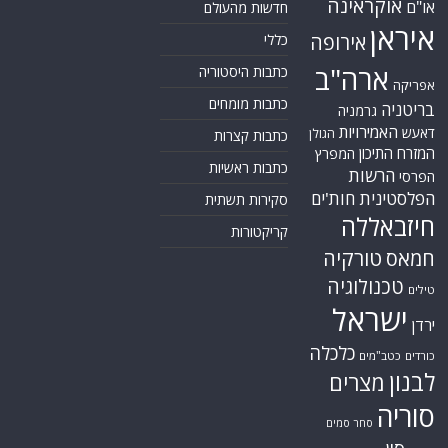
אוקראינה
או"ם
חדשות מהעולם
איראן
אירופה
כללי
ארה"ב
כתבות היסטוריה
אפריקה
כתבות מומחים
בריטניה
גרמניה
האמירויות
דאעש
הגולן
כתבות קצרות
המזרח התיכון
המפרץ
כתבות ראשיות
הרשות
הפרסי
הפלסטינית
חות'ים
סקירות תשתית
חיזבאללה
קריקטורות
טורקיה
חמאס
טכנולוגיה
טילים
ישראל
ירדן
כלכלה
כורדים
כטב"מים
לבנון
מצרים
סוריה
סחר סמים