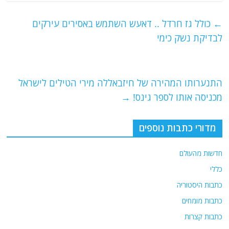
c
itt
ai
e
at
e
er
l
g
s
←
כולל גז חרדל .. דאעש השתמש באסירים עירקים
b
ra
A
לבדיקת נשק כימי
o
m
p
o
p
התנערותו המהירה של חיזבאללה מירי הטילים לישראל
k
מכניסה אותו לספר גינס!
→
מדורי כתבות נוספים
חדשות מהעולם
כללי
כתבות היסטוריה
כתבות מומחים
כתבות קצרות