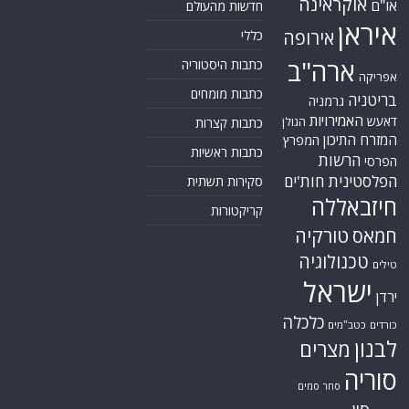
אוקראינה
או"ם
חדשות מהעולם
איראן
אירופה
כללי
ארה"ב
כתבות היסטוריה
אפריקה
כתבות מומחים
בריטניה
גרמניה
האמירויות
דאעש
הגולן
כתבות קצרות
המזרח התיכון
המפרץ
כתבות ראשיות
הרשות
הפרסי
הפלסטינית
חות'ים
סקירות תשתית
חיזבאללה
קריקטורות
טורקיה
חמאס
טכנולוגיה
טילים
ישראל
ירדן
כלכלה
כורדים
כטב"מים
לבנון
מצרים
סוריה
סחר סמים