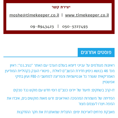
פוסטים אחרונים
ראיונות מצולמים על ענייני דיומא בעולם הערבי עם האתר "נציב.נט": ראיון
מס' 46 בנושא ניסיון חדירת הכשב"ם לאילת , פיטורי הענק בקהיליית המודיעין
האמריקאית שעורר גל אנטישמיות והפריצה למחשבי ה-FBI ועיון בתיקי
אפשטיין
דו-קרב בשחקים: תיעוד של יירוט כטב"ם רוסי חדש עם מוקש נגד טנקים
הפדיחה של משמרות המהפכה האיראנים: זרעו מאות מוקשים בים, איבדו את
המפה ויצרו לעצמם מצור
מאבקת פרחים לאריכות ימים: התגלית שמאתגרת את חקר ההזדקנות