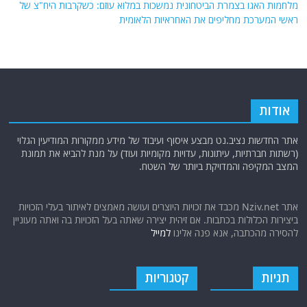
מלחמות האגו בצמרת הביטחונית נמשכות במלוא עוזם: כשקרבות היח"צ של
ראשי המערכת מחליפים את האחראיות הלאומית
אודות
אתר החדשות נציב.נט מבצע איסוף ועיבוד של מידע ממקורות המודיעין הגלוי
(רשתות חברתיות, עיתונות, עדויות מקומיות ועוד) על מנת להביא את תמונת
המצב המקיפה והמדויקת ביותר של השטח.
אתר Nziv.net מכבד את זכויות היוצרים ועושה מאמצים לאיתור בעלי הזכויות
ביצירות הכלולות בכתבות. אם זיהית יצירה שאתה בעל הזכויות בה ואתה מעוניין
להסירה מהכתבה, אנא פנה אלינו
למייל
תגיות
קטגוריות