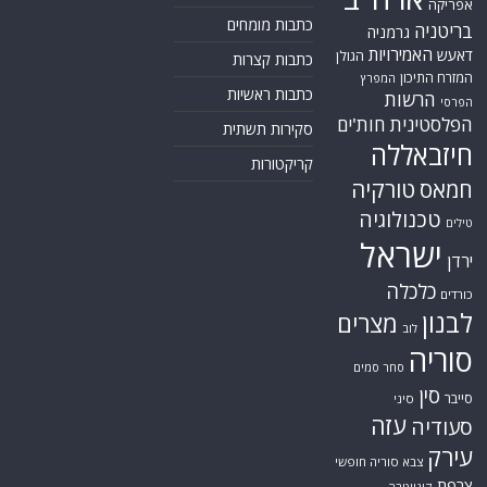
אפריקה
כתבות מומחים
בריטניה
גרמניה
האמירויות
דאעש
הגולן
כתבות קצרות
המזרח התיכון
המפרץ
כתבות ראשיות
הרשות
הפרסי
הפלסטינית
חות'ים
סקירות תשתית
חיזבאללה
קריקטורות
טורקיה
חמאס
טכנולוגיה
טילים
ישראל
ירדן
כלכלה
כורדים
לבנון
מצרים
לוב
סוריה
סחר סמים
סין
סייבר
סיני
עזה
סעודיה
עירק
צבא סוריה חופשי
צרפת
קונייטרה