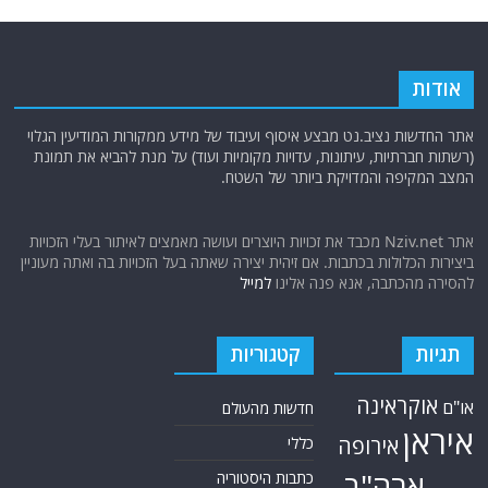
אודות
אתר החדשות נציב.נט מבצע איסוף ועיבוד של מידע ממקורות המודיעין הגלוי
(רשתות חברתיות, עיתונות, עדויות מקומיות ועוד) על מנת להביא את תמונת
המצב המקיפה והמדויקת ביותר של השטח.
אתר Nziv.net מכבד את זכויות היוצרים ועושה מאמצים לאיתור בעלי הזכויות
ביצירות הכלולות בכתבות. אם זיהית יצירה שאתה בעל הזכויות בה ואתה מעוניין
להסירה מהכתבה, אנא פנה אלינו
למייל
תגיות
קטגוריות
אוקראינה
או"ם
חדשות מהעולם
איראן
אירופה
כללי
ארה"ב
כתבות היסטוריה