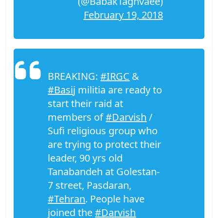
(@BabakTaghvaee)
February 19, 2018
BREAKING:
#IRGC
&
#Basij
militia are ready to
start their raid at
members of
#Darvish
/
Sufi religious group who
are trying to protect their
leader, 90 yrs old
Tanabandeh at Golestan-
7 street, Pasdaran,
#Tehran
. People have
joined the
#Darvish