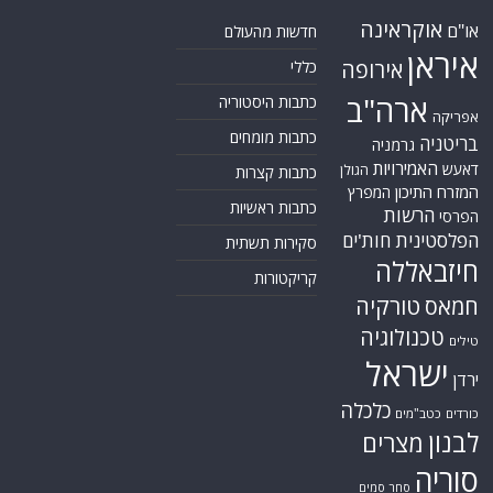
אוקראינה
או"ם
חדשות מהעולם
איראן
אירופה
כללי
ארה"ב
כתבות היסטוריה
אפריקה
כתבות מומחים
בריטניה
גרמניה
האמירויות
דאעש
הגולן
כתבות קצרות
המזרח התיכון
המפרץ
כתבות ראשיות
הרשות
הפרסי
הפלסטינית
חות'ים
סקירות תשתית
חיזבאללה
קריקטורות
טורקיה
חמאס
טכנולוגיה
טילים
ישראל
ירדן
כלכלה
כורדים
כטב"מים
לבנון
מצרים
סוריה
סחר סמים