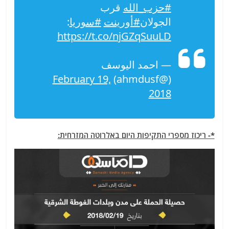
#حزب_الله
قرب
الجولان
#أورينت
#سوريا
:
https://t.co/njGZqSuuLD
— احمد اليوسف
February 19,
(@ahmdusf)
2018
*- ריכוז מספרי התקיפות היום באלרוטה המזרחית: