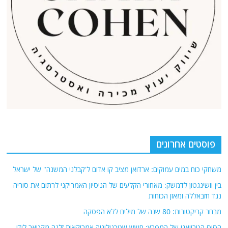
פוסטים אחרונים
משחקי כוח במים עמוקים: ארדואן מציב קו אדום ל'קבלני המשנה" של ישראל
בין וושינגטון לדמשק: מאחורי הקלעים של הניסיון האמריקני לרתום את סוריה
נגד חזבאללה ומאזן הכוחות
מבחר קריקטורות: 80 שנה של מילים ללא הפסקה
הסוס הטרויאני של המפרץ: חשש שטכנולוגיה אמריקאית זלגה מקטאר לידי