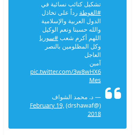
تشكيل كتائب نسائية في
#الغوطة
رداً على تخاذل
الدول العربية والإسلامية
والله حسبنا ونعم الوكيل
اللهم أكرم شعب
#سوريا
وكل المظلومين بالنصر
العاجل
آمين
pic.twitter.com/3w8wHX6
Mes
— د. محمد الشواف
February 19,
(@drshawaf)
2018