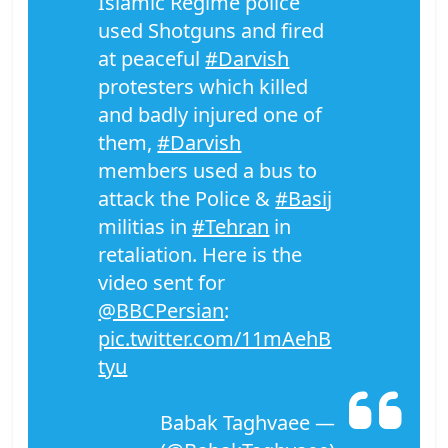
Islamic Regime police
used Shotguns and fired
at peaceful
#Darvish
protesters which killed
and badly injured one of
them,
#Darvish
members used a bus to
attack the Police &
#Basij
militias in
#Tehran
in
retaliation. Here is the
video sent for
@BBCPersian
:
pic.twitter.com/11mAehB
tyu
— Babak Taghvaee