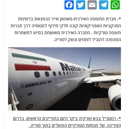
F
T
E
T
W
a
w
m
el
h
*- חברת התעופה האירנית-מאהאן אייר הנמצאת ברשימת
c
itt
ai
e
at
הסנקציות האמריקאיות קונה חלקי חילוף למטוסיה דרך חברות
e
er
l
g
s
תעופה טורקיות . החברה האירנית מואשמת בסיוע למשמרות
b
ra
A
המהפכה להוביל לוחמים ונשק לסוריה.
o
m
p
o
p
k
*- רמטכ"ל צבא טורקיה ביקר היום בחפ"קים הראשים, בדרום
המדינה, של הכוחות הטורקיים הפועלים בתוך סוריה.