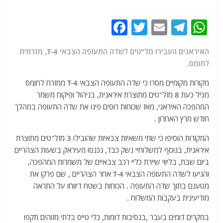
F
T
E
T
W
a
w
m
el
h
האיראנים העבירו מל"טים לשדה התעופה הצבאי T-4, מזרחית
c
itt
ai
e
at
לחומס.
e
er
l
g
s
מקורות מקומיים מסרו כי שדה התעופה הצבאי T-4 ממזרח לחומס
b
ra
A
מכיל כעת 8 מזל"טים מתוצרת איראנית, בניהול ופיקוח משמר
o
m
p
המהפכה האיראני, מאז שכוחות רוסים פינו את שדה התעופה במהלך
o
p
חודש מרץ האחרון .
k
המקורות הוסיפו כי שתי משאיות צבאיות שהובילו 3 מזל"טים מתוצרת
איראנית, בנוסף למשלוחיי נשק כבד, נכנסו מעיראק בשעות הצהריים
ביום שבת, בליווי שיירת כליי רכב צבאיים של משמרות המהפכה,
והגיעו לשדה התעופה הצבאי T-4 אחר הצהריים , שם פרקו את
מטענם בתוך שדה התעופה . הכוחות בשטח דיווחו על התראה
מודיעינית בעקבות המשלוח .
במקרים דומים בעבר ,בנסיבות דומות, כלי טייס בלתי מזוהים תקפו