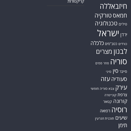
קריקטורות
חיזבאללה
טורקיה
חמאס
טכנולוגיה
טילים
ישראל
ירדן
כלכלה
כטב"מים
כורדים
לבנון
מצרים
סוריה
סחר סמים
סין
סייבר
סיני
עזה
סעודיה
עירק
צבא סוריה חופשי
צרפת
קונייטרה
קורונה
קטאר
רוסיה
רפואה
שיעים
תוכנית הגרעין
תימן