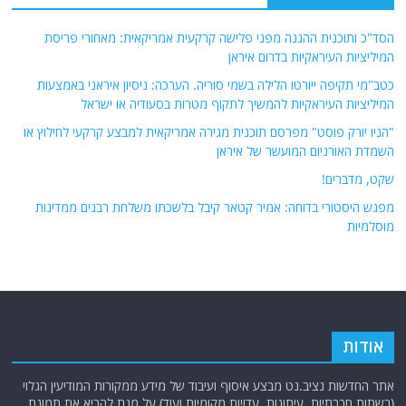
הסד"כ ותוכנית ההגנה מפני פלישה קרקעית אמריקאית: מאחורי פריסת
המיליציות העיראקיות בדרום איראן
כטב"מי תקיפה ייורטו הלילה בשמי סוריה. הערכה: ניסיון איראני באמצעות
המיליציות העיראקיות להמשיך לתקוף מטרות בסעודיה או ישראל
"הניו יורק פוסט" מפרסם תוכנית מגירה אמריקאית למבצע קרקעי לחילוץ או
השמדת האורניום המועשר של איראן
שקט, מדברים!
מפגש היסטורי בדוחה: אמיר קטאר קיבל בלשכתו משלחת רבנים ממדינות
מוסלמיות
אודות
אתר החדשות נציב.נט מבצע איסוף ועיבוד של מידע ממקורות המודיעין הגלוי
(רשתות חברתיות, עיתונות, עדויות מקומיות ועוד) על מנת להביא את תמונת