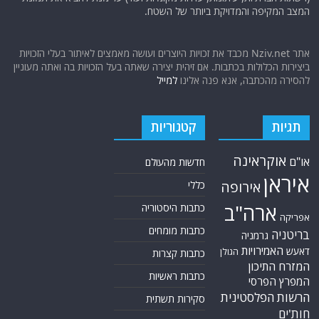
המצב המקיפה והמדויקת ביותר של השטח.
אתר Nziv.net מכבד את זכויות היוצרים ועושה מאמצים לאיתור בעלי הזכויות
ביצירות הכלולות בכתבות. אם זיהית יצירה שאתה בעל הזכויות בה ואתה מעוניין
להסירה מהכתבה, אנא פנה אלינו
למייל
תגיות
קטגוריות
אוקראינה
או"ם
חדשות מהעולם
איראן
אירופה
כללי
ארה"ב
כתבות היסטוריה
אפריקה
כתבות מומחים
בריטניה
גרמניה
האמירויות
דאעש
הגולן
כתבות קצרות
המזרח התיכון
כתבות ראשיות
המפרץ הפרסי
הרשות הפלסטינית
סקירות תשתית
חות'ים