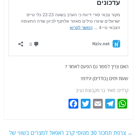
האם צריך לספור גם הפעם לאחור ?
שעות וימים (בודדים) יגידו!!!
קרדיט: מאיר בר מקבוצת נציב
F
T
E
T
W
a
w
m
el
h
c
itt
ai
e
at
e
er
l
g
s
←
צרפת תמכור 30 מטוסי קרב ראפאל למצרים בשווי של