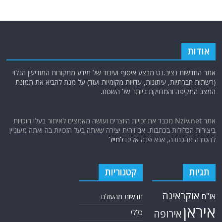
אודות
אתר החדשות נציב.נט מבצע איסוף ועיבוד של מידע ממקורות המודיעין הגלוי
(רשתות חברתיות, עיתונות, עדויות מקומיות ועוד) על מנת להביא את תמונת
המצב המקיפה והמדויקת ביותר של השטח.
אתר Nziv.net מכבד את זכויות היוצרים ועושה מאמצים לאיתור בעלי הזכויות
ביצירות הכלולות בכתבות. אם זיהית יצירה שאתה בעל הזכויות בה ואתה מעוניין
להסירה מהכתבה, אנא פנה אלינו
למייל
תגיות
קטגוריות
אוקראינה
או"ם
חדשות מהעולם
איראן
אירופה
כללי