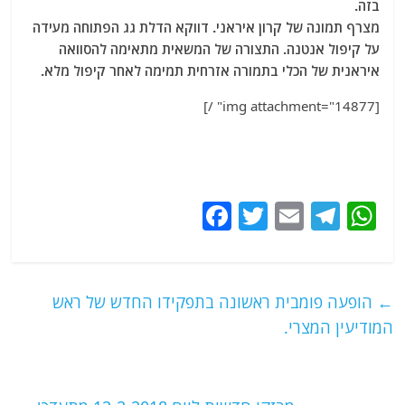
בזה.
מצרף תמונה של קרון איראני. דווקא הדלת גג הפתוחה מעידה
על קיפול אנטנה.
התצורה של המשאית מתאימה להסוואה
איראנית של הכלי בתמורה אזרחית תמימה לאחר קיפול מלא.
[img attachment="14877" /]
F
T
E
T
W
a
w
m
el
h
c
itt
ai
e
at
e
er
l
g
s
←
הופעה פומבית ראשונה בתפקידו החדש של ראש
b
ra
A
המודיעין המצרי.
o
m
p
o
p