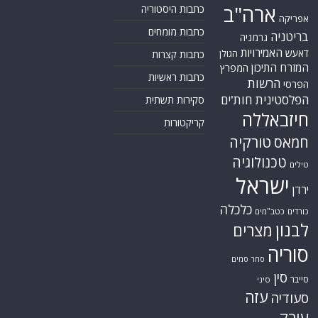
ארה"ב
כתבות היסטוריה
אפריקה
כתבות מומחים
בריטניה
גרמניה
האמירויות
דאעש
הגולן
כתבות קצרות
המזרח התיכון
המפרץ
כתבות ראשיות
הרשות
הפרסי
הפלסטינית
חות'ים
סקירות תשתית
חיזבאללה
קריקטורות
טורקיה
חמאס
טכנולוגיה
טילים
ישראל
ירדן
כלכלה
כורדים
כטב"מים
לבנון
מצרים
סוריה
סחר סמים
סין
סייבר
סיני
עזה
סעודיה
עירק