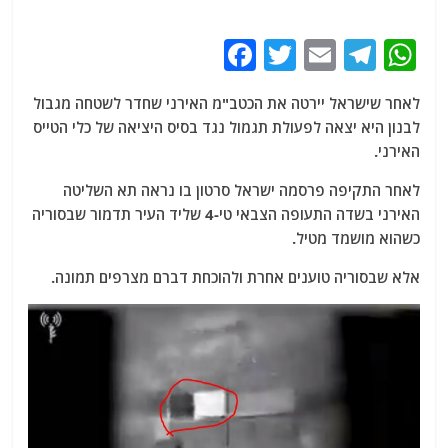
F
T
E
T
W
a
w
m
el
h
לאחר שישראל יירטה את הכטב"מ האירני שחדר לשטחה מגבול
c
itt
ai
e
at
לבנון היא יצאה לפעולת תגמול נגד בסיס היציאה של כלי הטייס
e
er
l
g
s
האירני.
b
ra
A
לאחר התקיפה פרסמה ישראל סרטון בו נראה תא השליטה
o
m
p
האירני בשדה התעופה הצבאי טי-4 שליד העיר תדמור שבסוריה
o
p
כשהוא מושמד מטיל.
k
אלא שבסוריה טוענים אחרת ולהוכחת דברם מצרפים תמונה.