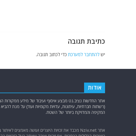
b
ra
A
o
m
p
o
p
k
כתיבת תגובה
יש
להתחבר למערכת
כדי לכתוב תגובה.
אודות
אתר החדשות נציב.נט מבצע איסוף ועיבוד של מידע ממקורות המוד
(רשתות חברתיות, עיתונות, עדויות מקומיות ועוד) על מנת להבי
המקיפה והמדויקת ביותר של השטח.
אתר Nziv.net מכבד את זכויות היוצרים ועושה מאמצים לאיתור 
ביצירות הכלולות בכתבות. אם זיהית יצירה שאתה בעל הזכויות בה ו