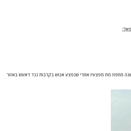
פאל:
6 מדיויזיה 11 שריון – אלוף משנה מחפוז מת מפצעיו אחרי שנפצע אנוש בקרבות נגד דאעש באזור