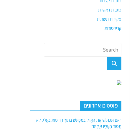
כתבות קצרות
כתבות ראשיות
סקירות תשתית
קריקטורות
פוסטים אחרונים
"אִם תִּכְתּוֹשׁ אֶת הָאֱוִיל בַּמַּכְתֵּשׁ בְּתוֹךְ הָרִיפוֹת בַּעֱלִי, לֹא
תָסוּר מֵעָלָיו אִוַּלְתּוֹ"