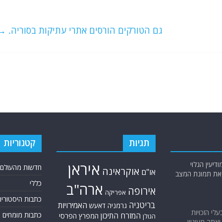
גם הטורקים הורסים אתרי עתיקות בסוריה.
→
תגיות
קטגוריות
יעין הגלוי
איראן
חדשות מהעולם
אוקראינה
או"ם
א את תמונת המצב
כללי
ארה"ב
אירופה
אפריקה
כתבות היסטוריה
בריטניה
האמירויות
גרמניה
דאעש
בעלי הזכויות
כתבות מומחים
המזרח התיכון
המפרץ הפרסי
הגולן
אתה מעוניין