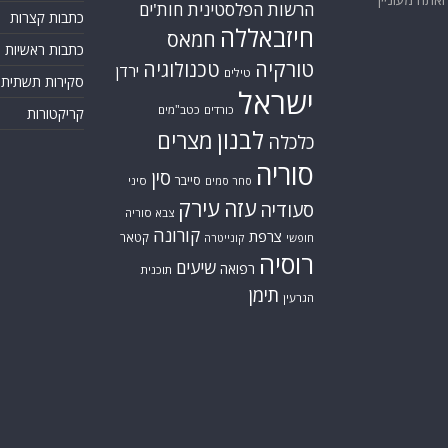
הרשות הפלסטינית
חות'ים
כתבות קצרות
חיזבאללה
חמאס
כתבות ראשיות
טורקיה
טכנולוגיה
ירדן
טילים
סקירות תשתית
ישראל
כורדים
כטב"מים
קריקטורות
לבנון
מצרים
כלכלה
סוריה
סין
סייבר
סיני
סחר סמים
עזה
עירק
סעודיה
צבא סוריה
קורונה
צרפת
קטאר
חופשי
קונייטרה
רוסיה
שיעים
רפואה
תוכנית
תימן
הגרעין