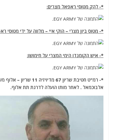
a
w
m
el
h
*- להק מטוסי ראפאל מצרים:
c
itt
ai
e
at
e
er
l
g
s
b
ra
A
*- מטוס ביון מצרי – הוקי איי – מלווה על ידי מטוסי רא
o
m
p
o
p
*- איש הקומנדו הימי המצרי על חימושו:
k
*- רמ"ט חטיבת שריון 7
אלבוכמאל . לאחר מותו הועלה לדרגת תת אלוף.