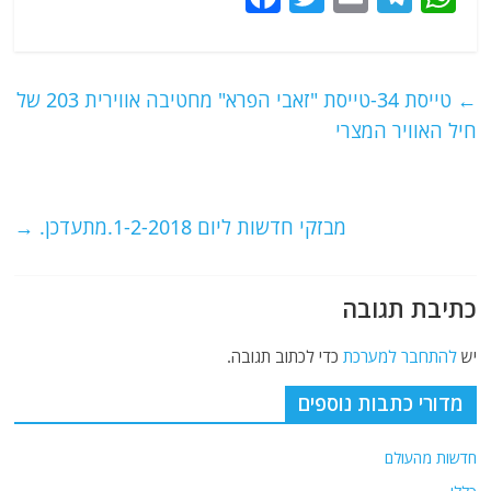
a
w
m
el
h
c
itt
ai
e
at
e
er
l
g
s
←
טייסת 34-טייסת "זאבי הפרא" מחטיבה אווירית 203 של
b
ra
A
חיל האוויר המצרי
o
m
p
o
p
מבזקי חדשות ליום 1-2-2018.מתעדכן.
→
k
כתיבת תגובה
יש
להתחבר למערכת
כדי לכתוב תגובה.
מדורי כתבות נוספים
חדשות מהעולם