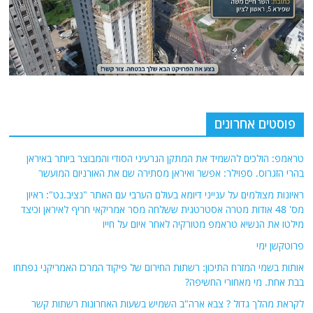
פוסטים אחרונים
טראמפ: הולכים להשמיד את המתקן הגרעיני הסודי והמבוצר ביותר באיראן
בהרי הזגרוס. ספוילר: אפשר ואיראן מסתירה שם את האורניום המועשר
ראיונות מצולמים על ענייני דיומא בעולם הערבי עם האתר "נציב.נט": ראיון
מס' 48 אודות מטרה אסטרטגית ששלחה מסר אמריקאי חריף לאיראן וכיצד
מילטו את הנשיא טראמפ מטורקיה לאחר איום על חייו
פרוטקשן ימי
אותות בשמי המזרח התיכון: רשתות החירום של פיקוד המרכז האמריקני נפתחו
בבת אחת. מי מאחורי החשיפה?
לקראת מהלך גדול ? צבא ארה"ב השמיש בשעות האחרונות רשתות קשר