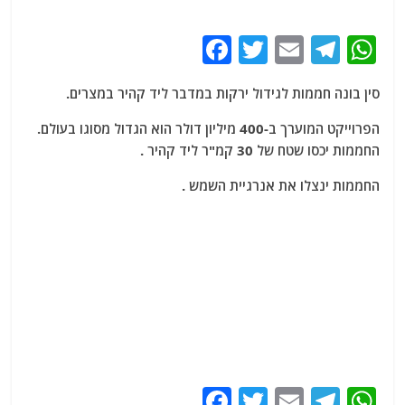
F
T
E
T
W
a
w
m
el
h
סין בונה חממות לגידול ירקות במדבר ליד קהיר במצרים.
c
itt
ai
e
at
e
er
l
g
s
הפרוייקט המוערך ב-400 מיליון דולר הוא הגדול מסוגו בעולם.
החממות יכסו שטח של 30 קמ"ר ליד קהיר .
b
ra
A
o
m
p
החממות ינצלו את אנרגיית השמש .
o
p
k
F
T
E
T
W