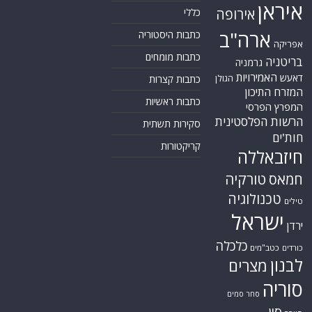
איראן
אירופה
כללי
ארה"ב
כתבות היסטוריה
אפריקה
כתבות מומחים
בריטניה
גרמניה
האמירויות
דאעש
הגולן
כתבות קצרות
המזרח התיכון
כתבות ראשיות
המפרץ הפרסי
הרשות הפלסטינית
סקירות תשתית
חות'ים
קריקטורות
חיזבאללה
טורקיה
חמאס
טכנולוגיה
טילים
ישראל
ירדן
כלכלה
כורדים
כטב"מים
לבנון
מצרים
סוריה
סחר סמים
סין