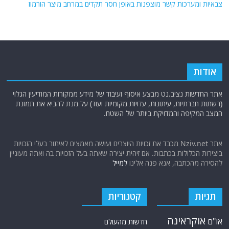
צבאיות ומערכות קשר מוצפנות באופן חסר תקדים במרחב מיצר הורמוז
אודות
אתר החדשות נציב.נט מבצע איסוף ועיבוד של מידע ממקורות המודיעין הגלוי
(רשתות חברתיות, עיתונות, עדויות מקומיות ועוד) על מנת להביא את תמונת
המצב המקיפה והמדויקת ביותר של השטח.
אתר Nziv.net מכבד את זכויות היוצרים ועושה מאמצים לאיתור בעלי הזכויות
ביצירות הכלולות בכתבות. אם זיהית יצירה שאתה בעל הזכויות בה ואתה מעוניין
להסירה מהכתבה, אנא פנה אלינו
למייל
תגיות
קטגוריות
אוקראינה
או"ם
חדשות מהעולם