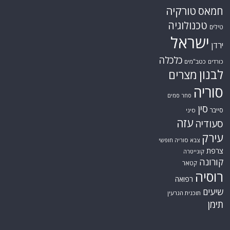
טורקיה
חמאס
טכנולוגיה
טילים
ישראל
ירדן
כלכלה
כורדים
כטב"מים
לבנון
מצרים
סוריה
סחר סמים
סין
סייבר
סיני
עזה
סעודיה
עירק
צבא סוריה חופשי
צרפת
קונייטרה
קורונה
קטאר
רוסיה
רפואה
שיעים
תוכנית הגרעין
תימן