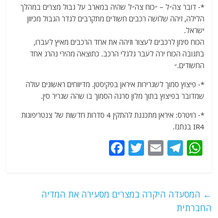
*- דובר צה״ל – ‏״כוח צה״ל שהיה במארב על גבול מצרים במהלך
הלילה, זיהה שלושה רכבים חשודים מתקרבים לגדר הגבול מכיוון
ישראל.
‏הכוח סימן לרכבים לעצור וזיהה את אחד הרכבים מאיץ לעברו,
בתגובה הכוח ירה לעבר גלגלי הרכב. ‏כתוצאה מהירי נהרג אחד
החשודים.״
*- פיצוץ סמוך לשגרירות איראן בפקיסטן. מדיווחים ראשונים עולה
שמדובר בפיצוץ בתוך מלון סרנה הסמוך בו שהה שגריר סין.
*- רויטרס: איראן מתכננת להתקין 4 סדרות חדשות של צנטריפוגות
IR4 בנתנז.
F
T
E
T
W
a
w
m
el
h
c
itt
ai
e
at
e
er
l
g
s
←
המסעדה היקרה במצרים מסעירה את המדיה
b
ra
A
החברתית