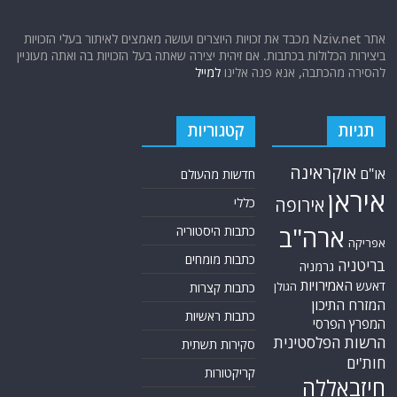
אתר Nziv.net מכבד את זכויות היוצרים ועושה מאמצים לאיתור בעלי הזכויות
ביצירות הכלולות בכתבות. אם זיהית יצירה שאתה בעל הזכויות בה ואתה מעוניין
להסירה מהכתבה, אנא פנה אלינו
למייל
תגיות
קטגוריות
אוקראינה
או"ם
חדשות מהעולם
איראן
אירופה
כללי
ארה"ב
כתבות היסטוריה
אפריקה
כתבות מומחים
בריטניה
גרמניה
האמירויות
דאעש
הגולן
כתבות קצרות
המזרח התיכון
כתבות ראשיות
המפרץ הפרסי
הרשות הפלסטינית
סקירות תשתית
חות'ים
קריקטורות
חיזבאללה