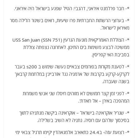
a
w
m
el
h
*- חבר פרלמנט איראני, דהנבי: הטיל שפגע בישראל היה איראני.
c
itt
ai
e
at
e
er
l
g
s
*- בערוצי הרשתות החברתיות פרו שיעיות, רואים בשיגור הלילה מסר
מאיראן לישראל.
b
ra
A
o
m
p
*- הצוללת האמריקאית מונעת הגרעין USS San Juan (SSN 751)
ממשיכה לבצע משימות בים התיכון. לאחרונה נצפתה צוללת
o
p
בסביבת האי קפריסין.
k
*- לטענת מקורות בפורומים צבאיים נעשה שימוש ב s200 בעבר
לקרקע-קרקע בקרבות של ארמניה נגד אזרבייג'ן במלחמת קרבאך
בשנה שעברה.
*- לפני זמן קצר חמושים לא מזוהים חיסלו שני אנשי משמרות
המהפכה באירן – אל חאדת'.
*- שגריר אוקראינה בישראל – אוקראינה ביקשה מנתניהו לתווך
בסיכסוך שלהם עם רוסיה. נתניה לא השיב בשלילה.
*- רצועת עזה- ב24.4 כתאא'ב אלמגאהדין יקיימו תרגיל צבאי ימי