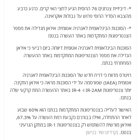
*- דיביזיית צנחנים 76 הרוסית הגיע לחצי האי קרים. כרגע כרבע
מהצבא הסדיר הרוסי פרוש על גבולות אוקראינה.
*- הסוכנות הבינלאומית לאנרגיה אטומית: איראן מגדילה את מספר
הצנטריפוגות המתקדמות באתר העשרה בנטנז
הסוכנות הבינלאומית לאנרגיה אטומית דיווחה ביום רביעי כי איראן
הגדילה את מספר הצנטריפוגות המתקדמות באתר ההעשרה
המחתרתי בנתנז.
רויטרס מדווח כי דו"ח חדש של הסוכנות הבינלאומית לאנרגיה
אטומית (IAEA) שפורסמה על ידי הסוכנות מראה כי איראן התקינה
יותר צנטריפוגות IR-2AM ו- IR-4 באתר ההעשרה התת קרקעי שלה
בנתנז.
האישור לעלייה בצנטריפוגות המתקדמות בנתנז הוא 60% שבוע
לאחר ההתחלה, ואילו בבורג'ם נקבעת רמת העשרה על 67.3%,
ואיראן מורשית להשתמש רק בצנטריפוגות IR-1 במתקן הגרעיני
בנטנז.
(קרדיט:שיר בניש)