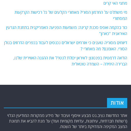
מחצי האי קרים
מי משתלט על החרמון הסורי? מאחורי הקלעים של גל רכישות הקרקעות
המסתורי
כור בהקמה ואפס סכנת קרינה: משמעות הפגיעה האמריקנית בתחנת הגרעין
האיראנית "כארון"
דיווחים מסוריה טוענים כי אזרחים ישראלים נכנסים לעבוד בכפרים הדרוזים בגולן
הסורי. האומנם? מה מאחורי ?
הודאה דרמטית בפנטגון: לאיראן יכולת לנטרל את ההגנה האווירית שלנו,
הברירה היחידה – השמדה טוטאלית
אודות
אתר החדשות נציב.נט מבצע איסוף ועיבוד של מידע ממקורות המודיעין הגלוי
(רשתות חברתיות, עיתונות, עדויות מקומיות ועוד) על מנת להביא את תמונת
המצב המקיפה והמדויקת ביותר של השטח.