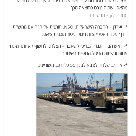
מסלולו לעבר הכור הגרעיני הישראלי בדימונה, אך נדרש להמנע
מהאסון שהיה נגרם כתוצאה מכך.
(חד וחלק – חדשות )
*- #יַרדֵן – החברה הישראלית, NSO, חותמת על חוזה עם ממשלת
ירדן למכירת אפליקציות ריגול וניטור תוכניות צ'אט.
*- ראש הביון הנגדי הבריטי לשעבר – הצלחנו לחשוף לא יותר מ-10
אחוז מרשתות הריגול הרוסיות באירופה.
*- ארה'ב שלחה לצבא לבנון 55 כלי רכב משוריינים.