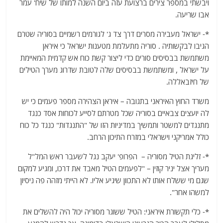
ויבשתי במספר צירים ברצועת עזה ביום השנה למותו של שיח' עמר
אבו שריעה.
*- ישראל מעבירה מסרים דרך צד ג' לגורמים רשמיים בסוריה שטרם
הגיבו לבקשותיה . סוריה מתעלמת מטענות ישראל כי איראן
משתמשת בבסיסים סורים כדי ליצור קשת כוח אש קדמית המאיימת
על ישראל , ומשתמשת בבסיסים שלה לטובת שדרוג מערך הטילים
של חיזבאללה.
משרד החוץ האיראני בתגובה – איראן הצהירה מספר פעמים כי יש
לה יועצים צבאיים בסוריה שכל מטרתם לסייע לכוחות אסד כנגד
מתנגדים למשטר ותמשיך במדיניות הזו של "התנגדות" כנגד כל כוח
כולל אמריקני וישראלי במזרח התיכון הרחב.
*- זליגת הטיל מסוריה – הפרופ' יעקב נגל לשעבר ראש המל"ל
מעריך אצל יניר קוזין – "לפעמים הטיל מאבד את דרכו, ומגיע למקום
שגם מי ששלח אותו לא התכוון שיגיע אליו. לא הייתי מזהה פה ניסיון
למשהו אחר".
*- כלי תקשורת איראני: הטיל ששוגר מסוריה יכול היה להשלים את