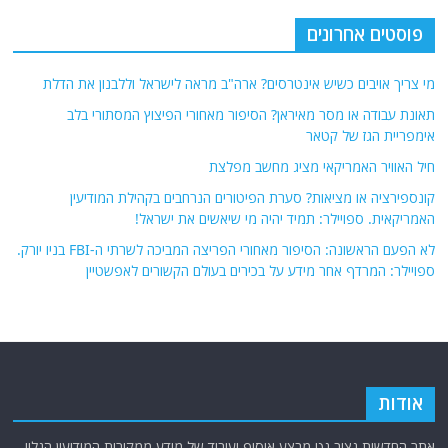
פוסטים אחרונים
מי צריך אויבים כשיש אינטרסים? ארה"ב מראה לישראל וללבנון את הדלת
תאונת עבודה או מסר מאיראן? הסיפור מאחורי הפיצוץ המסתורי בלב
אימפריית הגז של קטאר
חיל האוויר האמריקאי מציג מחשב מפלצת
קונספירציה או מציאות? סערת הפיטורים הנרחבים בקהילת המודיעין
האמריקאית. ספויילר: תמיד יהיה מי שיאשים את ישראל!
לא הפעם הראשונה: הסיפור מאחורי הפריצה המביכה לשרתי ה-FBI בניו יורק.
ספויילר: המרדף אחר מידע על בכירים בעולם הקשורים לאפשטיין
אודות
אתר החדשות נציב.נט מבצע איסוף ועיבוד של מידע ממקורות המודיעין הגלוי