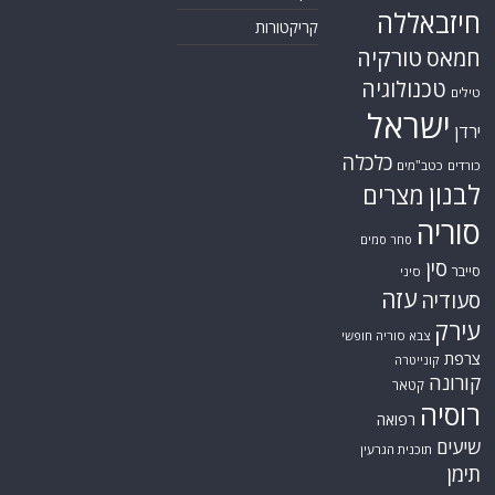
חיזבאללה
קריקטורות
טורקיה
חמאס
טכנולוגיה
טילים
ישראל
ירדן
כלכלה
כורדים
כטב"מים
לבנון
מצרים
סוריה
סחר סמים
סין
סייבר
סיני
עזה
סעודיה
עירק
צבא סוריה חופשי
צרפת
קונייטרה
קורונה
קטאר
רוסיה
רפואה
שיעים
תוכנית הגרעין
תימן