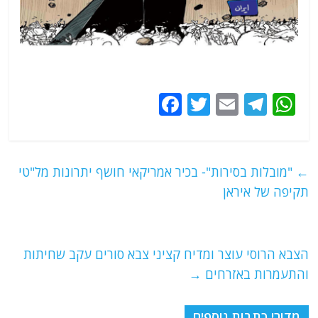
F
T
E
T
W
a
w
m
el
h
c
itt
ai
e
at
e
er
l
g
s
←
"מובלות בסירות"- בכיר אמריקאי חושף יתרונות מל"טי
b
ra
A
תקיפה של איראן
o
m
p
o
p
הצבא הרוסי עוצר ומדיח קציני צבא סורים עקב שחיתות
k
והתעמרות באזרחים
→
מדורי כתבות נוספים