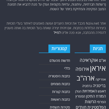
(רשתות חברתיות, עיתונות, עדויות מקומיות ועוד) על מנת להביא את תמונת
המצב המקיפה והמדויקת ביותר של השטח.
אתר Nziv.net מכבד את זכויות היוצרים ועושה מאמצים לאיתור בעלי הזכויות
ביצירות הכלולות בכתבות. אם זיהית יצירה שאתה בעל הזכויות בה ואתה מעוניין
להסירה מהכתבה, אנא פנה אלינו
למייל
תגיות
קטגוריות
אוקראינה
או"ם
חדשות מהעולם
איראן
אירופה
כללי
ארה"ב
כתבות היסטוריה
אפריקה
כתבות מומחים
בריטניה
גרמניה
האמירויות
דאעש
הגולן
כתבות קצרות
המזרח התיכון
המפרץ
כתבות ראשיות
הרשות
הפרסי
הפלסטינית
חות'ים
סקירות תשתית