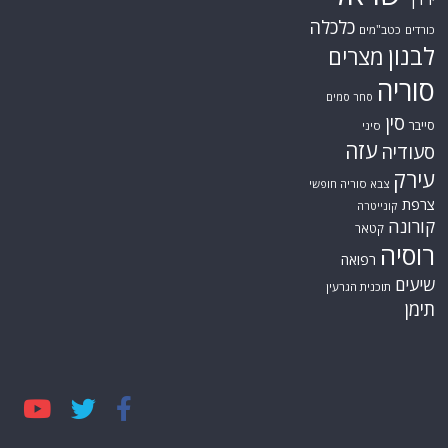
כלכלה
כורדים
כטב"מים
לבנון
מצרים
סוריה
סחר סמים
סין
סייבר
סיני
עזה
סעודיה
עירק
צבא סוריה חופשי
צרפת
קונייטרה
קורונה
קטאר
רוסיה
רפואה
שיעים
תוכנית הגרעין
תימן