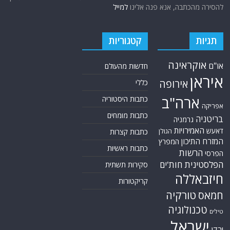
להסירה מהכתבה, אנא פנה אלינו
למייל
תגיות
קטגוריות
אוקראינה
או"ם
חדשות מהעולם
איראן
אירופה
כללי
ארה"ב
כתבות היסטוריה
אפריקה
כתבות מומחים
בריטניה
גרמניה
האמירויות
דאעש
הגולן
כתבות קצרות
המזרח התיכון
המפרץ
כתבות ראשיות
הרשות
הפרסי
הפלסטינית
חות'ים
סקירות תשתית
חיזבאללה
קריקטורות
טורקיה
חמאס
טכנולוגיה
טילים
ישראל
ירדן