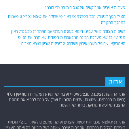
פעילות אווירית אמריקאית אינטנסיבית במצרי הורמוז
הצייד הפך לניצוד: חבר הפרלמנט האירופי שחקר את NSO נפרץ 3 פעמים
במהלך החקירה
ראיונות מצולמים על ענייני דיומא בעולם הערבי עם האתר "נציב.נט": ראיון
מס' 47 בנושא מערכת הבינה המלאכותית הסודית שאיתרה את הנווט
האמריקאי שהופל בשמי איראן ושידרוג 2 דיביזיות שריון בצבא מצרים
אודות
אתר החדשות נציב.נט מבצע איסוף ועיבוד של מידע ממקורות המודיעין הגלוי
(רשתות חברתיות, עיתונות, עדויות מקומיות ועוד) על מנת להביא את תמונת
המצב המקיפה והמדויקת ביותר של השטח.
אתר Nziv.net מכבד את זכויות היוצרים ועושה מאמצים לאיתור בעלי הזכויות
ביצירות הכלולות בכתבות. אם זיהית יצירה שאתה בעל הזכויות בה ואתה מעוניין