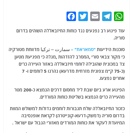
F
T
E
T
W
a
w
m
el
h
עוד פיגוע רב נפגעים נגד כוחות החיזבאללה השוהים בדרום
c
itt
ai
e
at
סוריה.
e
er
l
g
s
סוכנות הידיעות
"סמאראת" –
מדווחת מטורקיה
سمارت – تركيا
b
ra
A
כי מקור צבאי סורי ,המסרב להזדהות ,מגלה כי מפגיעת מטען
o
m
p
צד במכונית שהובילה לוחמי חיזבאללה באזור העיירה כרים
o
p
(כ-75 ק"מ צפונית מזרחית מדרעא) נהרגו 5 לוחמים ו- 7
אחרים נפצעו.
k
הפיגוע ארע ביום שבת ליד מחסום דרכים הנמצא כ-200 מטר
מהעיירה כרים הנמצא בשליטת כוחות המורדים.
כזכור החיזבאללה שלח תגבורות לוחמים גדולות למשולש המוות
בדרום סוריה (דמשק-דרעא-קונייטרה) לקראת אופנסיבה
המיועדת לעקור את כוחות המורדים מאזורי הגבול עם ישראל .