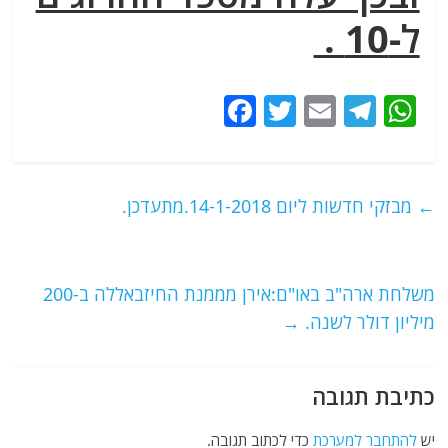
ל-10 .
F
T
E
T
W
a
w
m
el
h
c
itt
ai
e
at
e
er
l
g
s
←
מבזקי חדשות ליום 14-1-2018.מתעדכן.
b
ra
A
o
m
p
o
p
משלחת ארה"ב באו"ם:אירן מממנת החיזבאללה ב-200
מיליון דולר לשנה.
→
k
כתיבת תגובה
יש
להתחבר למערכת
כדי לכתוב תגובה.