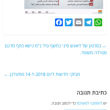
F
T
E
T
W
a
w
m
el
h
c
itt
ai
e
at
e
er
l
g
s
←
בסרטון של דאעש סיני נחשף טיל נ"מ נישא כתף מדגם
b
ra
A
סטרלה משופר.
o
m
p
o
p
מבזקי חדשות ליום 14-1-2018.מתעדכן.
→
k
כתיבת תגובה
יש
להתחבר למערכת
כדי לכתוב תגובה.