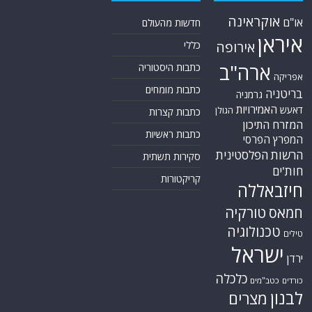
אוקראינה
או"ם
חדשות מהעולם
איראן
אירופה
כללי
ארה"ב
כתבות היסטוריה
אפריקה
כתבות מומחים
בריטניה
גרמניה
האמירויות
דאעש
הגולן
כתבות קצרות
המזרח התיכון
כתבות ראשיות
המפרץ הפרסי
הרשות הפלסטינית
סקירות תשתית
חות'ים
קריקטורות
חיזבאללה
טורקיה
חמאס
טכנולוגיה
טילים
ישראל
ירדן
כלכלה
כורדים
כטב"מים
לבנון
מצרים