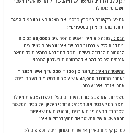
לכן כולם נלחמים למעשה על חייהם-בדיוק מה שראשי המשטר
חשבו מלכתחילה.
אמצעי תקשורת במפרץ פרסמו את מצגת האינפוגרפיק הזאת
תחת הכותרת:"
אירן במספרים"
:
הבסיג':
מונה כ-5 מיליון אנשים הפרושים ב50,000 בסיסים
ומתקנים לכל אורכה ורוחבה של אירן ונחשבים כמיליציה
הבטחונית הגדולה בעולם . תפקידם לדכא במהירות כל מחאה
אזרחית היכולה להביא להתמוטטות השלטון המרכזי.
המשטרה האירנית:
מונה סין 100 ל-200 אלף איש ומכונה "
נאחה" מתוכם כ-41,000 איש עוסקים במשימות מעקב וריגול
אחרי אזרחי אירן עצמם.
משמרות המהפכה:
כוחות מיוחדים בעלי הכשרה צבאית מעולה
ותפקידם לאבטח את המנהיג הרוחני העליון ועל בכירי המשטר
,לסכל כל מחאה פנים אירנית , ולהגשים את שאיפות
ההתפשטות של המשטר אל מחוץ לגבולות אירן.
כמו כן קיימים באירן 14 שרותי בטחון וריגול וכפופים ל-: