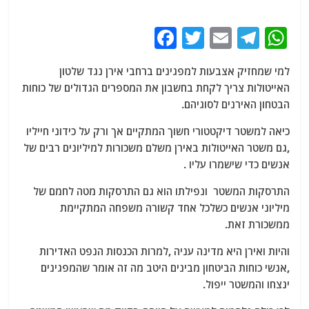
F
T
E
T
W
a
w
m
el
h
למי שמחזיק אצבעות למפגינים ברחבי אירן נגד שלטון
c
itt
ai
e
at
האייטולות צריך לקחת בחשבון את המספרים הגדולים של כוחות
e
er
l
g
s
הבטחון האירנים לסוגיהם.
b
ra
A
כיאה למשטר דיקטטורי חשוך המתקיים אך ורק על כידוני חייליו
o
m
p
,גם משטר האייטולות באירן משלם משכורות למיליונים רבים של
o
p
אנשים כדי שישמרו עליו .
k
התרסקות המשטר ונפילתו הוא גם התרסקות מטה לחמם של
מיליוני אנשים כשלכל אחד קשורה משפחה המתקיימת
ממשכורת זאת.
והיות ואירן היא מדינה עניה ,למרות הכנסות הנפט האדירות
,אנשי כוחות הביטחון מבינים היטב מה זה אומר שהמפגינים
ינצחו והמשטר ייפול.