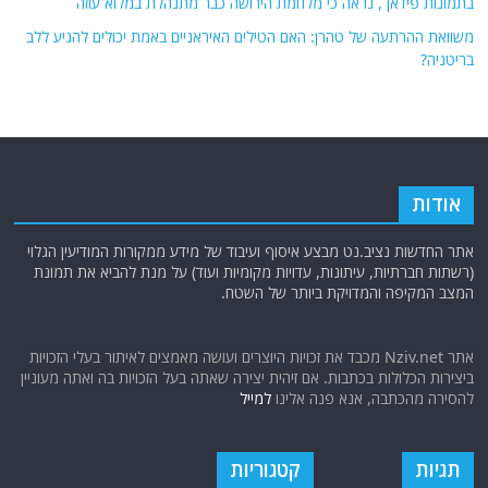
בתמונות פידאן , נראה כי מלחמת הירושה כבר מתנהלת במלוא עוזה
משוואת ההרתעה של טהרן: האם הטילים האיראניים באמת יכולים להגיע ללב
בריטניה?
אודות
אתר החדשות נציב.נט מבצע איסוף ועיבוד של מידע ממקורות המודיעין הגלוי
(רשתות חברתיות, עיתונות, עדויות מקומיות ועוד) על מנת להביא את תמונת
המצב המקיפה והמדויקת ביותר של השטח.
אתר Nziv.net מכבד את זכויות היוצרים ועושה מאמצים לאיתור בעלי הזכויות
ביצירות הכלולות בכתבות. אם זיהית יצירה שאתה בעל הזכויות בה ואתה מעוניין
להסירה מהכתבה, אנא פנה אלינו
למייל
תגיות
קטגוריות