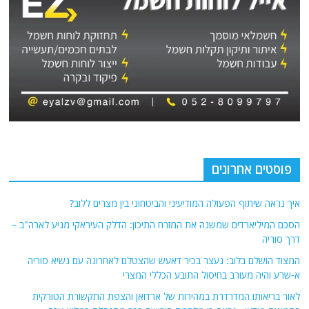
פוסטים אחרונים
איך נראה שיתוף הפעולה המודיעיני והביטחוני בין מצרים ללוב?
הסכם המיליארדים שמשנה את המזרח התיכון: הדלק העיראקי מגיע לארה"ב –
דרך סוריה
המצוד הושלם בלוב: נעצר בכיר דאעש שהצטלם לאחרונה עם נשיא סוריה
א-שרע והיה מעורב בחיסול התובע הכללי המצרי
לאור בריאותו המדרדרת במהירות של ארדואן והצפת התקשורת הטורקית