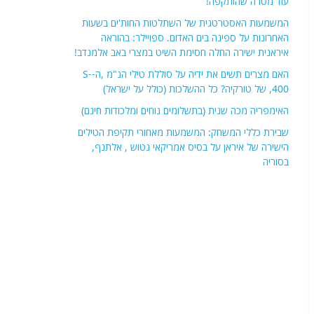
עוד מטרה שהותקפה!
המשמעות האסטרטגית של השתלטות החות'ים בשעות
האחרונות על ספינה בים האדום. ספויילר: בהוראה
איראנית ישירה החלה חסימת השיט במצרי באב אלמנדב!
האם מצרים תשים את ידיה על סוללת טילי הנ"מ ,ה-S-
400, של טורקיה? כל ההשלכות (כולל על ישראל)
האימפריה מכה שנית (בתשלומים נוחים ומלכודות חינם)
שבירת כללי המשחק: המשמעות מאחורי תקיפת הטילים
הישירה של איראן על בסיס אמריקאי נטוש , אלתנף,
בסוריה