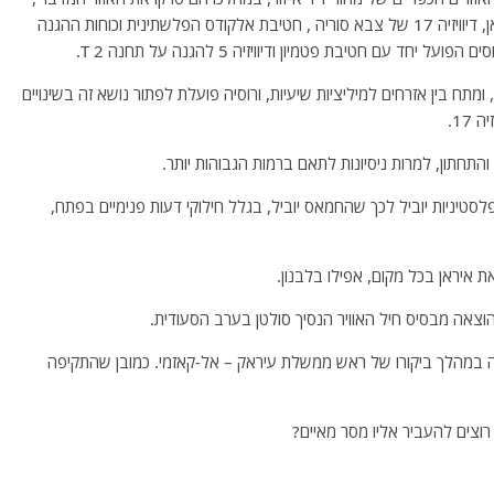
שם פועלים הכוחות הבאים : חטיבת פתמיון הנאמנה לאיראן, דיוויזיה 17 של צבא סוריה , חטיבת אלקודס הפלשתינית וכוחות ההגנה
ד עם חטיבת פטמיון ודיוויזיה 5 להגנה על תחנה T 2.
תח בין אזרחים למיליציות שיעיות, ורוסיה פועלת לפתור נושא זה בשינויים
17.
י והתחתון, למרות ניסיונות לתאם ברמות הגבוהות יותר.
הפלסטיניות יוביל לכך שהחמאס יוביל, בגלל חילוקי דעות פנימיים בפתח,
 איראן בכל מקום, אפילו בלבנון.
 הוצאה מבסיס חיל האוויר הנסיך סולטן בערב הסעודית.
'דה במהלך ביקורו של ראש ממשלת עיראק – אל-קאזמי. כמובן שהתקיפה
וצים להעביר אליו מסר מאיים?