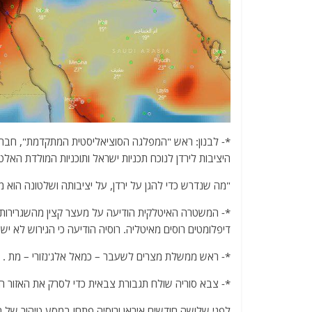
*- לבנון: ראש "המפלגה הסוציאליסטית המתקדמת", חבר 
היציבות לירדן לנוכח תכניות ישראל ותוכניות המולדת האלטר
"מה שנדרש כדי להגן על ירדן, על יציבותה ושלטונה הוא
דיפלומטים רוסים מאיטליה. רוסיה הודיעה כי הגירוש לא ישפיע על ק
*- ראש ממשלת מצרים לשעבר – כמאל אלג'נזורי – מת .
*- צבא סוריה שולח תגבורת צבאית כדי לסרק את האזור ה
לפני שלושה חודשים איראן ורוסיה פתחו במסע טיהור של הא