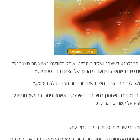
הפרלמנט לשעבר וואליד ג'ומבלט, איחל בהודעה באמצעות טוויטר "כל
נטיבית שמשה דיין ועמודי התווך של הציונות ההיסטורית. "
 מעל לכל דבר אחר, משום שההתרחבות הציונית לא תיפסק."
*- המשטרה האיטלקית הודיעה על מעצר קצין מהשגרירות הרוסית ברומא וסרן בחיל הים האיטלקי באשמת ריגול. בהמשך גורשו 2
שרי 2 המדינות.
מדברי שבמזרח סוריה בואכה גבול עירק.
זורים הכפריים של מחוז דיר א-זור, במהלכו הם סרקו את האזור המדברי,