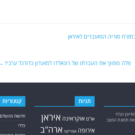
מזרח סוריה המועברים לאיראן
פלה מתווך את העברתו של רונאלדו למועדון כדורגל ערבי!
→
תגיות
קטגוריות
יעין הגלוי
איראן
חדשות מהעולם
אוקראינה
או"ם
א את תמונת המצב
כללי
ארה"ב
אירופה
אפריקה