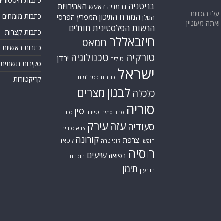
כתבות היסטוריה
בריטניה
האמירויות
גרמניה
דאעש
בעלי הזכויות
המזרח התיכון
כתבות מומחים
המפרץ הפרסי
הגולן
אתה מעוניין
הרשות הפלסטינית
חות'ים
כתבות קצרות
חיזבאללה
חמאס
כתבות ראשיות
טורקיה
טכנולוגיה
ירדן
טילים
סקירות תשתית
ישראל
כורדים
כטב"מים
קריקטורות
לבנון
מצרים
כלכלה
סוריה
סין
סייבר
סיני
סחר סמים
עזה
עירק
סעודיה
צבא סוריה
קורונה
צרפת
קטאר
חופשי
קונייטרה
רוסיה
שיעים
רפואה
תוכנית
תימן
הגרעין