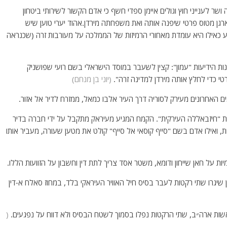
שר לענייני חוץ וגולים איימן ספדי חשף כי אדם הקשור לשירותי ביטחון
גן מטוס פרטי שיפנה אותה ואת משפחתה מירדן.אהוד יערי טוען שיש
ע כאילו היא עומדת מאחורי הרמיזות של הממלכה על מעורבות זרה (שכנראה
וכנות הידיעות "עמון": קצין לשעבר במוסד הישראלי בשם רועי שפושניק
 כדי לחלץ אותה מירדן למדינה זרה".
(יוני בן מנחם)
 האחרונים מעירק לסוריה דרך העיר אלבו כמאל, ממזרח לדיר אל אזור.
יית "חיזבאללה העירקית". הקמח המגיע מעיראק מתקבל על ידי חברה בדיר
ואילו אדם בשם "סייף קוסאי אל סייף" קולט את מטען שעורה, מעביר אותו
 על חאן שייחון ודומא, משטר אסד צריך לתת דין וחשבון על הזוועות הללו.
אן שיגרו שתי רקטות לעבר בסיס חיל האוויר העיראקי בלד, במחוז סאלח א-דין
שות ארה״ב, שתי הרקטות נפלו בסמוך לשטח הבסיס ולא דווח על נפגעים.
(