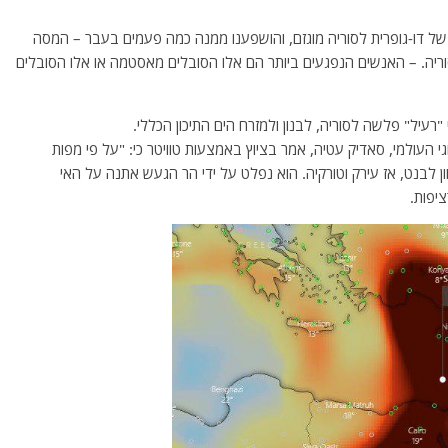
ל דו-גופרית לסוריה מוגזם, והושפענו ממנה כמה פעמים בעבר – המסה
וריה. – האנשים הנפגעים ביותר הם אלו הסובלים מאסטמה או אלו הסובלים
"רעיל" פלשה לסוריה, לבנון ולמזרח הים התיכון הכללי.
גי העולמי, סאדיק עטיה, אמר בציוץ באמצעות טוויטר כי: "על פי מפות
ום של גופרית דו-חמצנית (So2) נודד לכיוון לבנט, אז עירק וטורקיה. הוא נפלט על ידי הר הגעש אתנה על האי
יפות.