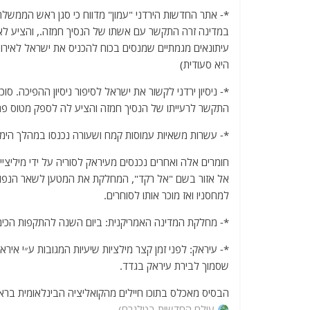
a
w
m
el
h
*- אתר החדשות הירדני "עמון" מדווח כי סגן ראש הממשלה ו
c
itt
ai
e
at
במדינה זרה התקשר עם אשתו של הנסיך חמזה., והציע לאר
e
er
l
g
s
עיתונאים מגמתיים שמנסים בכוח להכניס את ישראל לאירו
b
ra
A
היא סעודית)
o
m
p
*- ניסיון ירדני לקשור את ישראל לסיפור ניסיון ההפיכה. ס
o
p
התקשר לרעייתו של הנסיך חמזה והציע לה לספק מטוס פרטי
k
*- עשרות משאיות עמוסות קמח ושעורה נכנסו במהלך הימים
חומרים אלה ואחרים נכנסים מעיראק לסוריה על ידי מיליצ
אל אזור בשם "אל רקד", המחלקת את המטען לשאר הנפות, 
למחסניו ואז מוכר אותו לסוחרים.
*- מחלקת המדינה האמריקנית: ביום השנה להתקפות הכימיות
*- עיראק: לפני זמן קצר מילציות שיעיות המגובות ע״י איר
שסמוך לבירת עיראק בגדד.
הבסיס מאכלס בתוכו חיילים מהקואליציה הבינלאומית ברא
עולם החדשות בטלגרם)