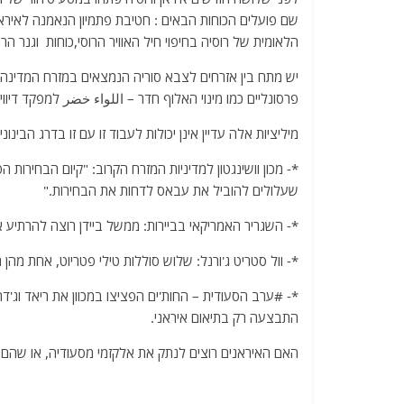
הלאומית של רוסיה בחיפוי חיל האוויר הרוסי,כוחות וגנר הרוסים הפועל יח
יש מתח בין אזרחים לצבא סוריה הנמצאים במזרח המדינה, ומ
פרסונליים כמו מינוי האלוף חדר – اللواء خضر למפקד דיוויזיה 
מיליציות אלה עדיין אינן יכולות לעבוד זו עם זו בדרג הבינונ
*- מכון וושינגטון למדיניות המזרח הקרוב: "קיום הבחירות 
שעלולים להוביל את עבאס לדחות את הבחירות."
*- השגריר האמריקאי בביירות: ממשל ביידן רוצה להרתיע את
*- וול סטריט ג'ורנל: שלוש סוללות טילי פטריוט, אחת מהן
*- #ערב הסעודית – החות'ים הפציצו במכוון את ריאד וג
התבצעה רק בתיאום איראני.
האם האיראנים רוצים לנתק את אלקזמי מסעודיה, או שהם ר