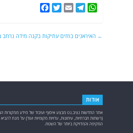
F
T
E
T
W
a
w
m
el
h
c
itt
ai
e
at
e
er
l
g
s
←
האיראנים בוזזים עתיקות בקנה מידה נרחב ב
b
ra
A
o
m
p
o
p
k
אודות
אתר החדשות נציב.נט מבצע איסוף ועיבוד של מידע ממקורות המוד
(רשתות חברתיות, עיתונות, עדויות מקומיות ועוד) על מנת להבי
המקיפה והמדויקת ביותר של השטח.