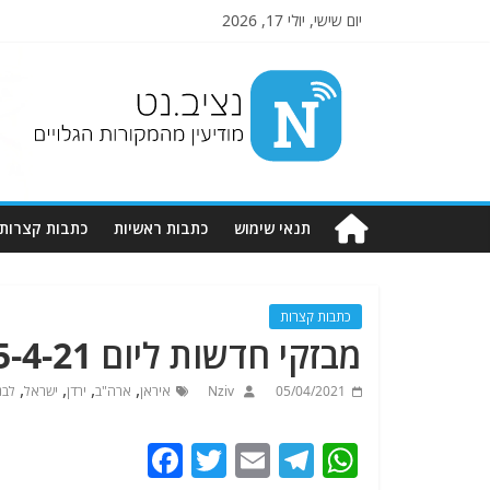
יום שישי, יולי 17, 2026
Nziv.net
מודיעין
מהמקורות
הגלויים
תנאי שימוש
כתבות ראשיות
כתבות קצרות
כתבות קצרות
מבזקי חדשות ליום 5-4-21
,
,
,
,
05/04/2021
Nziv
איראן
ארה"ב
ירדן
ישראל
לבנו
F
T
E
T
W