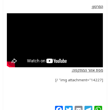
הסרטון:
מפת אזור המתקפה:
[img attachment="14227" /]
F
T
E
T
W