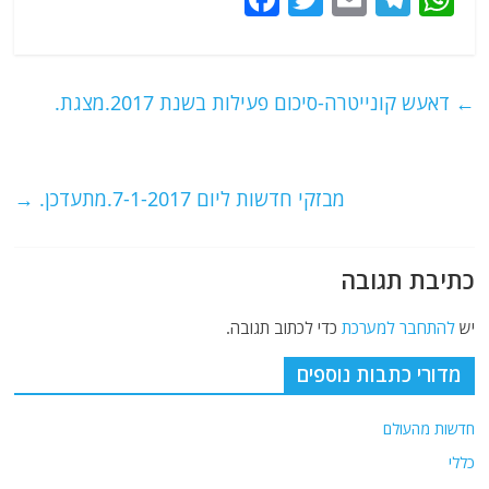
a
w
m
el
h
c
itt
ai
e
at
e
er
l
g
s
←
דאעש קונייטרה-סיכום פעילות בשנת 2017.מצגת.
b
ra
A
o
m
p
o
p
מבזקי חדשות ליום 7-1-2017.מתעדכן.
→
k
כתיבת תגובה
יש
להתחבר למערכת
כדי לכתוב תגובה.
מדורי כתבות נוספים
חדשות מהעולם
כללי