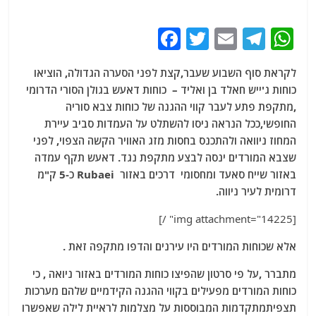
F
T
E
T
W
a
w
m
el
h
לקראת סוף השבוע שעבר,קצת לפני הסערה הגדולה, הוציאו
c
itt
ai
e
at
כוחות ג'ייש חאלד בן ואליד – כוחות דאעש בגולן הסורי הדרומי
e
er
l
g
s
,מתקפת פתע לעבר קווי ההגנה של כוחות צבא סוריה
b
ra
A
החופשי,ככל הנראה ניסו להשתלט על העמדות סביב עיירת
המחוז ניוואה ולהתכנס בחסות מזג האוויר הקשה הצפוי, לפני
o
m
p
שצבא המורדים ינסה לבצע מתקפת נגד. דאעש תקף עמדה
o
p
באזור שייח סאעד ומחסומי דרכים באזור Rubaei כ-5 ק"מ
k
דרומית לעיר ניווה.
[img attachment="14225" /]
אלא שכוחות המורדים היו עירנים והדפו מתקפה זאת .
מתברר ,על פי סרטון שהפיצו כוחות המורדים באזור ניואה , כי
כוחות המורדים מפעילים בקווי ההגנה הקידמיים שלהם מערכות
תצפיתמתקדמות המבוססות על מצלמות לראיית לילה שאפשרו