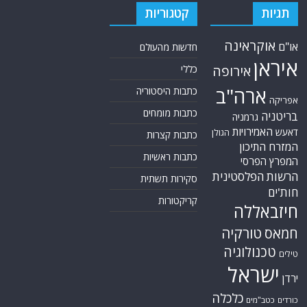
תגיות
קטגוריות
אוקראינה
או"ם
חדשות מהעולם
איראן
אירופה
כללי
ארה"ב
כתבות היסטוריה
אפריקה
כתבות מומחים
בריטניה
גרמניה
האמירויות
דאעש
הגולן
כתבות קצרות
המזרח התיכון
כתבות ראשיות
המפרץ הפרסי
הרשות הפלסטינית
סקירות תשתית
חות'ים
קריקטורות
חיזבאללה
טורקיה
חמאס
טכנולוגיה
טילים
ישראל
ירדן
כלכלה
כורדים
כטב"מים