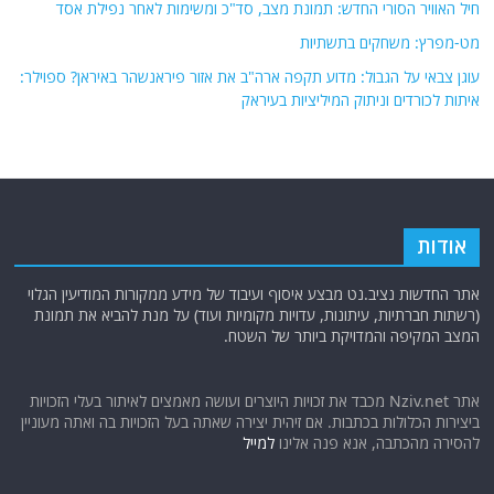
חיל האוויר הסורי החדש: תמונת מצב, סד"כ ומשימות לאחר נפילת אסד
מט-מפרץ: משחקים בתשתיות
עוגן צבאי על הגבול: מדוע תקפה ארה"ב את אזור פיראנשהר באיראן? ספוילר:
איתות לכורדים וניתוק המיליציות בעיראק
אודות
אתר החדשות נציב.נט מבצע איסוף ועיבוד של מידע ממקורות המודיעין הגלוי
(רשתות חברתיות, עיתונות, עדויות מקומיות ועוד) על מנת להביא את תמונת
המצב המקיפה והמדויקת ביותר של השטח.
אתר Nziv.net מכבד את זכויות היוצרים ועושה מאמצים לאיתור בעלי הזכויות
ביצירות הכלולות בכתבות. אם זיהית יצירה שאתה בעל הזכויות בה ואתה מעוניין
להסירה מהכתבה, אנא פנה אלינו
למייל