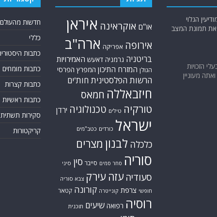
יעין הגלוי
איראן
חדשות מהעולם
אוקראינה
או"ם
א את תמונת המצב
כללי
ארה"ב
אירופה
אפריקה
כתבות היסטוריה
בריטניה
האמירויות
גרמניה
דאעש
בעלי הזכויות
כתבות מומחים
המזרח התיכון
המפרץ הפרסי
הגולן
אתה מעוניין
הרשות הפלסטינית
חות'ים
כתבות קצרות
חיזבאללה
חמאס
כתבות ראשיות
טורקיה
טכנולוגיה
ירדן
טילים
סקירות תשתית
ישראל
כורדים
כטב"מים
קריקטורות
לבנון
מצרים
כלכלה
סוריה
סין
סייבר
סיני
סחר סמים
עזה
עירק
סעודיה
צבא סוריה
קורונה
צרפת
קטאר
חופשי
קונייטרה
רוסיה
שיעים
רפואה
תוכנית