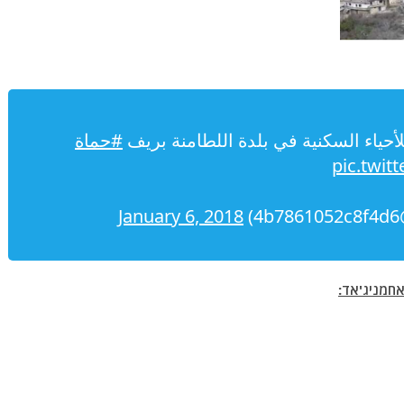
حياء السكنية في بلدة اللطامنة بريف
#حماة
pic.twit
January 6, 2018
אחמניג'אד: