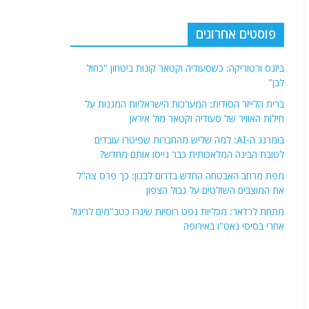
פוסטים אחרונים
ביזנס ורטוריקה: כשסעודיה וקטאר קונות ביטחון "כחול
לבן"
ברית הלייזר הסודית: המערכות הישראליות המגנות על
חילות האוויר של סעודיה וקטאר מול איראן
בומרנג ה-AI: למה שליש מהחברות שפיטרו עובדים
לטובת הבינה המלאכותית כבר גייסו אותם מחדש?
מפת מרחב האבטחה החדש בדרום לבנון: כך פרס צה"ל
את המוצבים השולטים על גבול הצפון
מתחת לרדאר: מכליות נפט רוסיות שיגרו כטב"מים לריגול
אחרי בסיסי נאט"ו באירופה