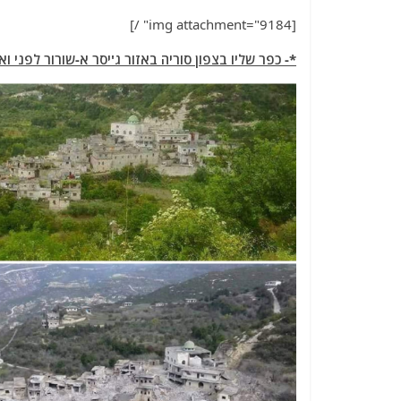
[img attachment="9184" /]
*- כפר שליו בצפון סוריה באזור ג'יסר א-שורור לפני ו