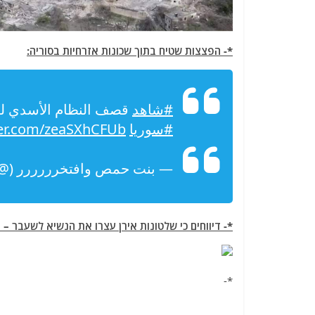
*- הפצצות שטיח בתוך שכונות אזרחיות בסוריה:
#شاهد
قصف النظام الأسدي للأ
#سوريا
ter.com/zeaSXhCFUb
— بنت حمص وافتخرررررر (@4b7861052c8f4d6)
*- דיווחים כי שלטונות אירן עצרו את הנשיא לשעבר – 
*-