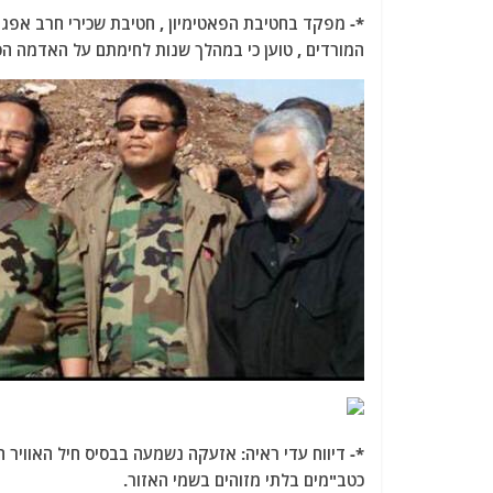
a
w
m
el
h
*- מפקד בחטיבת הפאטימיון , חטיבת שכירי חרב אפגנ
c
itt
ai
e
at
המורדים , טוען כי במהלך שנות לחימתם על האדמה הסורית נהרגו
e
er
l
g
s
b
ra
A
o
m
p
o
p
k
כטב"מים בלתי מזוהים בשמי האזור.