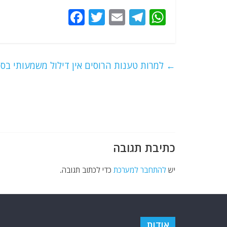
F
T
E
T
W
a
w
m
el
h
c
itt
ai
e
at
e
er
l
g
s
←
למרות טענות הרוסים אין דילול משמעותי בס
b
ra
A
o
m
p
o
p
k
כתיבת תגובה
יש
להתחבר למערכת
כדי לכתוב תגובה.
אודות