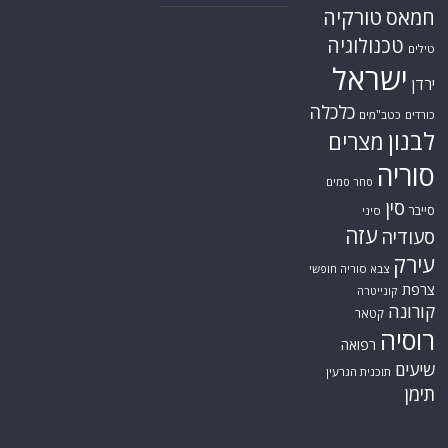
טורקיה
חמאס
טכנולוגיה
טילים
ישראל
ירדן
כלכלה
כורדים
כטב"מים
לבנון
מצרים
סוריה
סחר סמים
סין
סייבר
סיני
עזה
סעודיה
עירק
צבא סוריה חופשי
צרפת
קונייטרה
קורונה
קטאר
רוסיה
רפואה
שיעים
תוכנית הגרעין
תימן