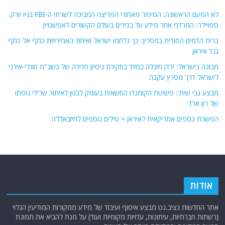
לא הפעם הראשונה: הסיפור מאחורי הפריצה המביכה לשרתי ה-FBI בניו יורק.
ספויילר: המרדף אחר מידע על בכירים בעולם הקשורים לאפשטיין
ברית הדמים הסודית במפרץ: כך נלחמו ישראל ואיחוד האמירויות כתף אל כתף
נגד איראן
מבוכה בישראל: ירדן חיבלה במזיד בחקירת ניסיון חדירה של כשב"מ חות'י-אירני
לישראל דרך מפרץ עקבה
מבצע נבי שית': פשיטת הקומנדו החשאית בעומק לבנון לאיתור שרידי גופתו
של רון ארד
הפשרת כספים אמריקאית לאיראן = טילים נוספים לחיזבאללה
אודות
אתר החדשות נציב.נט מבצע איסוף ועיבוד של מידע ממקורות המודיעין הגלוי
(רשתות חברתיות, עיתונות, עדויות מקומיות ועוד) על מנת להביא את תמונת