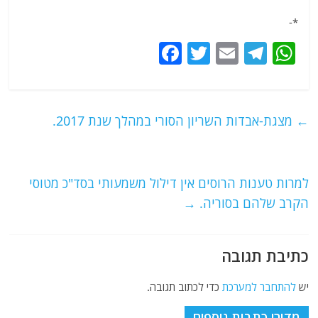
*-
F
T
E
T
W
a
w
m
el
h
c
itt
ai
e
at
e
er
l
g
s
←
מצגת-אבדות השריון הסורי במהלך שנת 2017.
b
ra
A
o
m
p
o
p
למרות טענות הרוסים אין דילול משמעותי בסד"כ מטוסי
הקרב שלהם בסוריה.
→
k
כתיבת תגובה
יש
להתחבר למערכת
כדי לכתוב תגובה.
מדורי כתבות נוספים