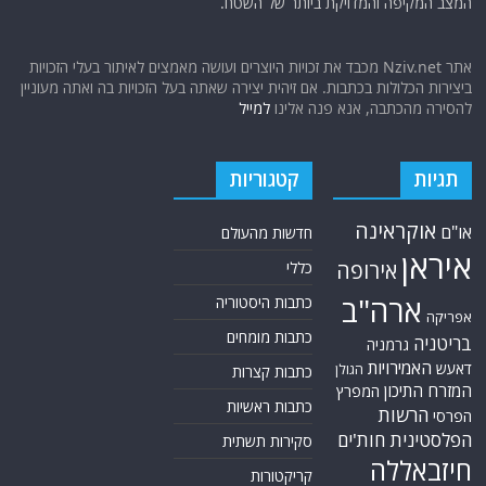
המצב המקיפה והמדויקת ביותר של השטח.
אתר Nziv.net מכבד את זכויות היוצרים ועושה מאמצים לאיתור בעלי הזכויות
ביצירות הכלולות בכתבות. אם זיהית יצירה שאתה בעל הזכויות בה ואתה מעוניין
להסירה מהכתבה, אנא פנה אלינו
למייל
תגיות
קטגוריות
אוקראינה
או"ם
חדשות מהעולם
איראן
אירופה
כללי
ארה"ב
כתבות היסטוריה
אפריקה
כתבות מומחים
בריטניה
גרמניה
האמירויות
דאעש
הגולן
כתבות קצרות
המזרח התיכון
המפרץ
כתבות ראשיות
הרשות
הפרסי
הפלסטינית
חות'ים
סקירות תשתית
חיזבאללה
קריקטורות