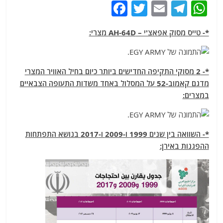
F
T
E
T
W
a
w
m
el
h
*- טייס מסוק אפאצ'י – AH-64D מצרי:
c
itt
ai
e
at
e
er
l
g
s
b
ra
A
*- 2 מסוקי התקיפה החדישים ביותר כיום בחיל האוויר המצרי
o
m
p
מדגם קאמוב-52 על המסלול באחד משדות התעופה הצבאיים
במצרים:
o
p
k
*- השוואה בין שנים 1999 ו-2009 ו-2017 בנושא התפתחות
ההפגנות באירן: