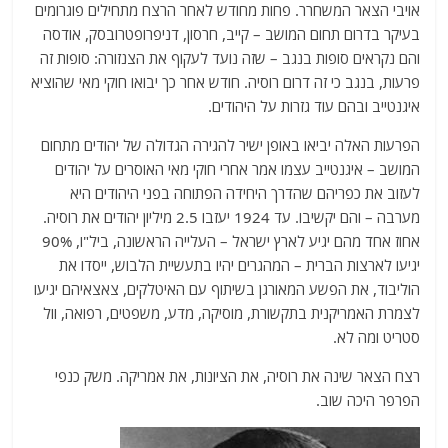
אויבי הצאר המשחרר. פחות מחודש לאחר הרצח מתחילים פוגרומים
בעיקר בדרום תחום המושב – קייב, חרסון, דניפרופטרובסק, אודסה
והם נקראים סופות בנגב – שזה נועד לעקוף את הצנזורה: סופות זה
פרעות, בנגב כי זה דרום רוסיה. חודש אחר כך יבואו חוקי מאי שהוציא
איגנטייב ובהם עוד גזרות על היהודים.
הפרעות האלה יביאו באופן ישיר להגירה הגדולה של יהודים מתחום
המושב – איגנטייב עצמו אמר אחרי חוקי מאי האוסרים על יהודים
לעזוב את כפריהם שהדרך היחידה הפתוחה בפני היהודים היא
מערבה – והם יקשיבו. עד 1924 יעזבו 2.5 מיליון יהודים את רוסיה.
אחוז אחד מהם יגיע לארץ ישראל – העלייה הראשונה, ביל"ו, 90%
יגיעו לארצות הברית – המהגרים יהיו בתעשיית הלבוש, ייסדו את
הוליבוד, את הפשע המאורגן בשיתוף עם האיטלקים, צאצאיהם יגיעו
לצמרת האמריקנית בתקשורת, מוסיקה, מדע, משפטים, רפואה, וול
סטריט ומה לא.
רצח הצאר שינה את רוסיה, את הציונות, את אמריקה. משק כנפי
הפרפר היכה שוב.