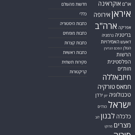
אוקראינה
או"ם
חדשות מהעולם
איראן
אירופה
כללי
ארה"ב
כתבות היסטוריה
אפריקה
כתבות מומחים
בריטניה
גרמניה
האמירויות
דאעש
כתבות קצרות
הגולן
הסכם הגרעין
כתבות ראשיות
הרשות
הפלסטינית
סקירות תשתית
חות'ים
קריקטורות
חיזבאללה
חמאס
טורקיה
טכנולוגיה
ירדן
יוון
ישראל
כורדים
לבנון
כלכלה
לוב
מצרים
מרוקו