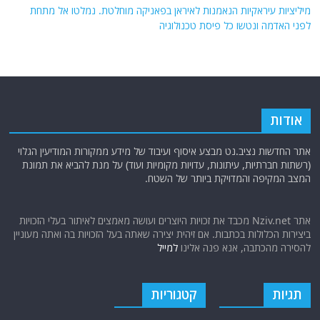
מיליציות עיראקיות הנאמנות לאיראן בפאניקה מוחלטת. נמלטו אל מתחת
לפני האדמה ונטשו כל פיסת טכנולוגיה
אודות
אתר החדשות נציב.נט מבצע איסוף ועיבוד של מידע ממקורות המודיעין הגלוי
(רשתות חברתיות, עיתונות, עדויות מקומיות ועוד) על מנת להביא את תמונת
המצב המקיפה והמדויקת ביותר של השטח.
אתר Nziv.net מכבד את זכויות היוצרים ועושה מאמצים לאיתור בעלי הזכויות
ביצירות הכלולות בכתבות. אם זיהית יצירה שאתה בעל הזכויות בה ואתה מעוניין
להסירה מהכתבה, אנא פנה אלינו
למייל
תגיות
קטגוריות