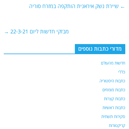
e
er
l
g
s
←
שיירת נשק איראנית הותקפה במזרח סוריה
b
ra
A
o
m
p
o
p
מבזקי חדשות ליום 22-3-21
→
k
מדורי כתבות נוספים
חדשות מהעולם
כללי
כתבות היסטוריה
כתבות מומחים
כתבות קצרות
כתבות ראשיות
סקירות תשתית
קריקטורות