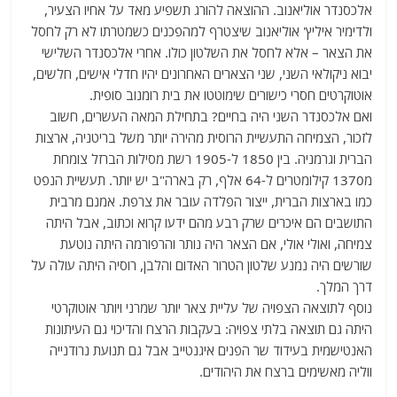
אלכסנדר אוליאנוב. ההוצאה להורג תשפיע מאד על אחיו הצעיר,
ולדימיר איליץ' אוליאנוב שיצטרף למהפכנים כשמטרתו לא רק לחסל
את הצאר – אלא לחסל את השלטון כולו. אחרי אלכסנדר השלישי
יבוא ניקולאי השני, שני הצארים האחרונים יהיו חדלי אישים, חלשים,
אוטוקרטים חסרי כישורים שימוטטו את בית רומנוב סופית.
ואם אלכסנדר השני היה בחיים? בתחילת המאה העשרים, חשוב
לזכור, הצמיחה התעשיית הרוסית מהירה יותר משל בריטניה, ארצות
הברית וגרמניה. בין 1850 ל-1905 רשת מסילות הברזל צומחת
מ1370 קילומטרים ל-64 אלף, רק בארה"ב יש יותר. תעשיית הנפט
כמו בארצות הברית, ייצור הפלדה עובר את צרפת. אמנם מרבית
התושבים הם איכרים שרק רבע מהם ידעו קרוא וכתוב, אבל היתה
צמיחה, ואולי אולי, אם הצאר היה נותר והרפורמה היתה נוטעת
שורשים היה נמנע שלטון הטרור האדום והלבן, רוסיה היתה עולה על
דרך המלך.
נוסף לתוצאה הצפויה של עליית צאר יותר שמרני ויותר אוטוקרטי
היתה גם תוצאה בלתי צפויה: בעקבות הרצח והדיכוי גם העיתונות
האנטישמית בעידוד שר הפנים איגנטייב אבל גם תנועת נרודנייה
ווליה מאשימים ברצח את היהודים.