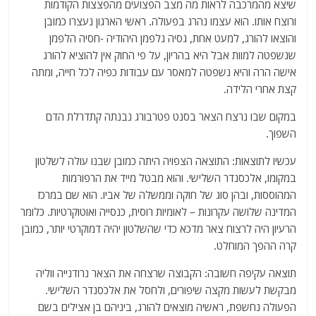
שיצא מהמרכבה לראות מה מצב הפצועים מהפצצות הקודמות
ורוצח אותו. הוא עצמו נהרג בפעולה. ראשי הארגון נעצרו כמובן
והוצאו להורג, למעט אחת, גסיה גלפמן היהודיה -חסיה הלפמן
שנשפטה למוות אבל היא בהריון, על פי החוק אין להוציא להורג
אישה הרה והיא נשפטה למאסר עם עבודות כפיה לכל חייה, ומתה
קצת אחרי הלידה.
במקום שבו נרצח הצאר בסנט פטרבורג נבנתה קתדרלת הדם
השפוך.
עכשיו לתוצאות: התוצאה הצפויה היתה כמובן שבנו עולה לשלטון
במקומו, אלכסנדר השלישי. והוא מבטל מייד את הרפורמות
המהוססות, ובהן סוג של חוקה וממשלה של אביו. הוא שם במרכז
המדינה שלושה עקרונות – לאומיות רוסית, כנסייה ואוטוקרטיות. כלומר
הרעיון היה לרצוח צאר מדכא כדי שהשלטון יהיה דמוקרטי יותר, כמובן
קרה ההפך המוחלט.
תוצאה עקיפה חשובה: הקבוצה שרצחה את הצאר נרודנייה ווליה
מבקשת לעשות מקצה שיפורים, ולחסל את אלכסנדר השלישי.
הפעולה נחשפת, ראשיה מוצאים להורג, ביניהם בן אצילים בשם