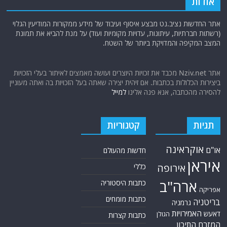
אודות
אתר החדשות נציב.נט מבצע איסוף ועיבוד של מידע ממקורות המודיעין הגלוי
(רשתות חברתיות, עיתונות, עדויות מקומיות ועוד) על מנת להביא את תמונת
המצב המקיפה והמדויקת ביותר של השטח.
אתר Nziv.net מכבד את זכויות היוצרים ועושה מאמצים לאיתור בעלי הזכויות
ביצירות הכלולות בכתבות. אם זיהית יצירה שאתה בעל הזכויות בה ואתה מעוניין
להסירה מהכתבה, אנא פנה אלינו
למייל
תגיות
קטגוריות
אוקראינה
או"ם
חדשות מהעולם
איראן
אירופה
כללי
ארה"ב
כתבות היסטוריה
אפריקה
כתבות מומחים
בריטניה
גרמניה
האמירויות
דאעש
הגולן
כתבות קצרות
המזרח התיכון