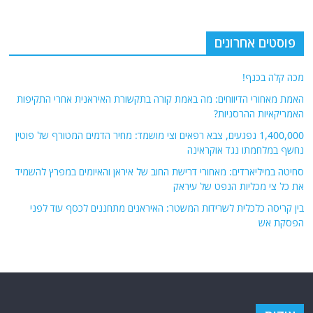
פוסטים אחרונים
מכה קלה בכנף!
האמת מאחורי הדיווחים: מה באמת קורה בתקשורת האיראנית אחרי התקיפות
האמריקאיות ההרסניות?
1,400,000 נפגעים, צבא רפאים וצי מושמד: מחיר הדמים המטורף של פוטין
נחשף במלחמתו נגד אוקראינה
סחיטה במיליארדים: מאחורי דרישת החוב של איראן והאיומים במפרץ להשמיד
את כל צי מכליות הנפט של עיראק
בין קריסה כלכלית לשרידות המשטר: האיראנים מתחננים לכסף עוד לפני
הפסקת אש