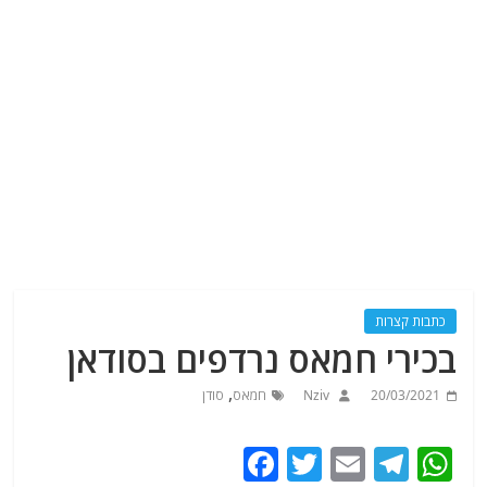
כתבות קצרות
בכירי חמאס נרדפים בסודאן
,
20/03/2021
Nziv
חמאס
סודן
F
T
E
T
W