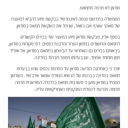
a
w
m
el
h
סודאן לא מרפה מחמאס.
c
itt
ai
e
at
e
er
l
g
s
הממשלה בח'רטום פנתה לאינטרפול בבקשת סיוע להביא למעצרו
של מאהר עארף אבו ג'וואד, שניהל את השקעות חמאס בסודאן.
b
ra
A
o
m
p
בנוסף אליו, מבקשת סודאן סיוע במעצר עוד בכירים הקשורים
לחמאס והחשודים במימון הטרור והלבנת כספים. לפי מקורות בסודאן,
o
p
בין אותם בכירים גם האחראי על הביטחון בחמאס בסודאן, אל-ואליד
k
חסן מוחמד אחמד, שבבעלותו מספר חברות במדינה.
יוזכר כי באחרונה הודיעה סודאן על החרמת נכסים שהיו בבעלות
חמאס במדינה בברכתו של הנשיא המודח עומאר אלבשיר. השלטון
הנוכחי בסודאן טוען כי מעורבות חמאס בכלכלה הסודאנית תרמה
תרומה מכרעת להטלת הסנקציות האמריקאיות עליה.