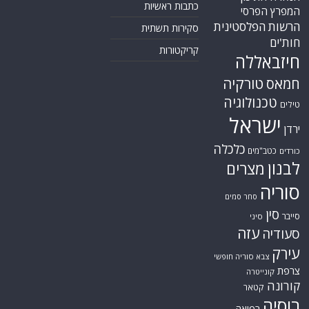
כתבות ראשיות
המפרץ הפרסי
הרשות הפלסטינית
סקירות תשתית
חות'ים
קריקטורות
חיזבאללה
טורקיה
חמאס
טכנולוגיה
טילים
ישראל
ירדן
כלכלה
כטב"מים
כורדים
לבנון
מצרים
סוריה
סחר סמים
סין
סייבר
סיני
עזה
סעודיה
עירק
צבא סוריה חופשי
צרפת
קונייטרה
קורונה
קטאר
רוסיה
רפואה