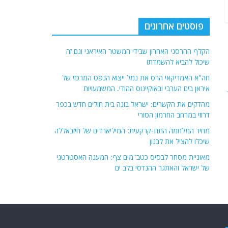
פוסטים אחרונים
הקלף ההרסני האחרון שבידי המשטר האיראני וגם זה
שיכול להביא להשמדתו
חה"א האמריקאי הרס את נמל ייצוא הנפט המרכזי של
איראן בים הערבי ובאוקיינוס ההודי. המשמעויות
מהדקים את הקשרים: ישראל בונה בית חולים חדש בכפר
דרוזי במרחב החרמון הסורי
מחיר המלחמה התת-קרקעית: המיליארדים של חיזבאללה
שיכלו להציל את לבנון
מאוניית מסחר לבסיס כטב"מים צף: המענה האסטרטגי
של ישראל והאתגר ההנדסי בלב ים