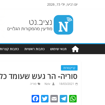
יום רביעי, יולי 15, 2026
Nziv.net
מודיעין
מהמקורות
הגלויים
תנאי שימוש
כתבות ראשיות
כתבות קצרות
קריקטורות
סוריה- הר געש שעומד כל
18/03/2021
Nziv
סוריה
F
T
E
T
W