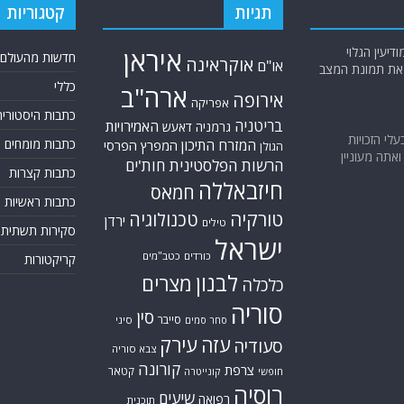
תגיות
קטגוריות
יעין הגלוי
איראן
חדשות מהעולם
אוקראינה
או"ם
א את תמונת המצב
כללי
ארה"ב
אירופה
אפריקה
כתבות היסטוריה
בריטניה
האמירויות
גרמניה
דאעש
בעלי הזכויות
המזרח התיכון
כתבות מומחים
המפרץ הפרסי
הגולן
אתה מעוניין
הרשות הפלסטינית
חות'ים
כתבות קצרות
חיזבאללה
חמאס
כתבות ראשיות
טורקיה
טכנולוגיה
ירדן
טילים
סקירות תשתית
ישראל
כורדים
כטב"מים
קריקטורות
לבנון
מצרים
כלכלה
סוריה
סין
סייבר
סיני
סחר סמים
עזה
עירק
סעודיה
צבא סוריה
קורונה
צרפת
קטאר
חופשי
קונייטרה
רוסיה
שיעים
רפואה
תוכנית