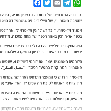
F
T
E
T
W
a
w
m
el
h
c
itt
ai
e
at
"חטיבת פאטמיון", של חיילי דיביזיה 4 שמפקדה הוא האלוף מהאר אסד אחיו של בשאר.
e
er
l
g
s
b
ra
A
בכפר אל-מוחסן באזור הכפרי של מחוז מסכנה, מזרחי
o
m
p
o
p
יבשתיים במדבר "איתריה", לכיוון המפקדה שלהם הממ
k
הלוחמים האפגנ
פאטמיון" הממוקמת במפעל הסוכר – “معمل السكر”.
מיליציות איראניות לטובת מה שכינו "ג'יהאד אויב" (פעו
מיליציות איראניות בפיקוד משמרות המהפכה האיראנ
צבאיים, והן פועלות בכל האמצעים לשינוי אופייה של 
הערה ברקע הידיעה:
ידיעה זאת מדגימה את קצה הקרחון של