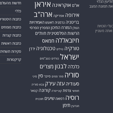
יעין הגלוי
איראן
חדשות מהעולם
אוקראינה
או"ם
א את תמונת המצב
כללי
ארה"ב
אירופה
אפריקה
כתבות היסטוריה
בריטניה
האמירויות
גרמניה
דאעש
בעלי הזכויות
כתבות מומחים
המזרח התיכון
המפרץ הפרסי
הגולן
אתה מעוניין
הרשות הפלסטינית
חות'ים
כתבות קצרות
חיזבאללה
חמאס
כתבות ראשיות
טורקיה
טכנולוגיה
ירדן
טילים
סקירות תשתית
ישראל
כורדים
כטב"מים
קריקטורות
לבנון
מצרים
כלכלה
סוריה
סין
סייבר
סיני
סחר סמים
עזה
עירק
סעודיה
צבא סוריה
קורונה
צרפת
קטאר
חופשי
קונייטרה
רוסיה
שיעים
רפואה
תוכנית
תימן
הגרעין