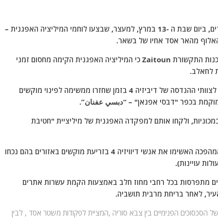
פרבריה המזרחיים של מחוז חלב בצפון סוריה , היו עדים, ביום שבת ה -13 במרץ, למעצר, שבצעו לוחמי המיליציה האפגנית –
אמג'ד אל-סארי, דובר רשת "עין אל-פראת", אמר לסוכנות התקשורת Zaitoun כי המיליציה האפגנית הקימה מחסום זמני
ת לחאלב.
הוא הוסיף כי המיליציה עצרה כלי רכב צבאיים השייכים לצוותי ההנדסה של דיביזיה 4 בזמן שחזרו ממשימה לפינוי מוקשים
וקמת בכפר "דבסי אפנאן" – “دبسي عفنان”.
ים עצרו את לוחמי דיוויזיה 4, שנסעו במכוניות, ולקחו אותם למפקדה האפגנית של מיליציית "חטיבת
אל-סארי הדגיש כי המעצר התרחש לאחר שמשמרות המהפכה האשימו את אנשי דיוויזיה 4 בזריעת מוקשים באזורים בהם נכחו
לות עויינות).
ים מתפרסות בכל רחבי מחוז חלב באמצעות הקמת עשרות אתרים
העיר, לאחר בריחת מרבית תושביה.
 הסכסוכים הפנימיים בין צבא סוריה ,המציית לפקודות משטר אסד , לבין