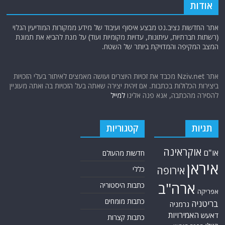
אודות
אתר החדשות נציב.נט מבצע איסוף ועיבוד של מידע ממקורות המודיעין הגלוי
(רשתות חברתיות, עיתונות, עדויות מקומיות ועוד) על מנת להביא את תמונת
המצב המקיפה והמדויקת ביותר של השטח.
אתר Nziv.net מכבד את זכויות היוצרים ועושה מאמצים לאיתור בעלי הזכויות
ביצירות הכלולות בכתבות. אם זיהית יצירה שאתה בעל הזכויות בה ואתה מעוניין
להסירה מהכתבה, אנא פנה אלינו
למייל
תגיות
קטגוריות
אוקראינה
או"ם
חדשות מהעולם
איראן
אירופה
כללי
ארה"ב
כתבות היסטוריה
אפריקה
כתבות מומחים
בריטניה
גרמניה
האמירויות
דאעש
כתבות קצרות