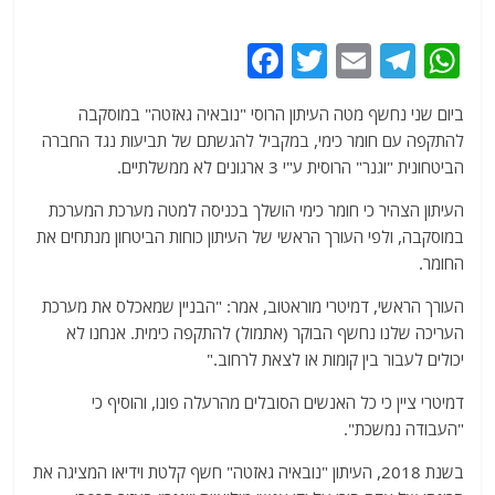
F
T
E
T
W
a
w
m
el
h
ביום שני נחשף מטה העיתון הרוסי "נובאיה גאזטה" במוסקבה
c
itt
ai
e
at
להתקפה עם חומר כימי, במקביל להגשתם של תביעות נגד החברה
e
er
l
g
s
הביטחונית "וגנר" הרוסית ע"י 3 ארגונים לא ממשלתיים.
b
ra
A
העיתון הצהיר כי חומר כימי הושלך בכניסה למטה מערכת המערכת
o
m
p
במוסקבה, ולפי העורך הראשי של העיתון כוחות הביטחון מנתחים את
o
p
החומר.
k
העורך הראשי, דמיטרי מוראטוב, אמר: "הבניין שמאכלס את מערכת
העריכה שלנו נחשף הבוקר (אתמול) להתקפה כימית. אנחנו לא
יכולים לעבור בין קומות או לצאת לרחוב."
דמיטרי ציין כי כל האנשים הסובלים מהרעלה פונו, והוסיף כי
"העבודה נמשכת".
בשנת 2018, העיתון "נובאיה גאזטה" חשף קלטת וידיאו המציגה את