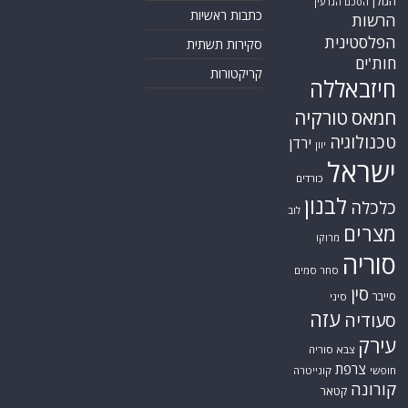
הגולן
הסכם הגרעין
כתבות ראשיות
הרשות
הפלסטינית
סקירות תשתית
חות'ים
קריקטורות
חיזבאללה
חמאס
טורקיה
טכנולוגיה
ירדן
יוון
ישראל
כורדים
לבנון
כלכלה
לוב
מצרים
מרוקו
סוריה
סחר סמים
סין
סייבר
סיני
עזה
סעודיה
עירק
צבא סוריה
צרפת
חופשי
קונייטרה
קורונה
קטאר