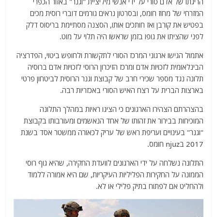
הריגתו של אדם סורי על ידי אנשי מיליציית "וגנר" באזור הכפרי
המזרחי של מחוז חומס, ובסרטון נראים גורמים דוברי רוסית מכים
בפטיש את קורבן ואז חותכים אותו, הסצנה מסתיימת בריסוס דלק
לפני שהציתו את גופו בזמן שראשו היה תלוי על מוט.
אתמול הגישו ארגוני המרכז הסורי לתקשורת ולחופש ביטוי, הפדרציה
הבינלאומית לזכויות אדם ומרכז הזיכרון הרוסי לזכויות אדם ברוסיה
תלונה נגד מספר שכירי חרב של קבוצת וגנר הרוסית לביטחון פרטי
בארצות הברית על רצח האיש הסורי באכזריות רבה.
בהצהרתם הצהירו הארגונים כי הציגו ראיות במהלך התלונה
המוכיחות בבירור את זהותו של אחד הנאשמים ומעורבותו בקבוצת
"וגנר" בעינויים ועריפת ראש של עריק לכאורה ממשטר אסד בשנת
2017 בnjuz חומס.
התלונה נשלחה על ידי הארגונים לוועדת החקירה, שהיא גוף רוסי
הממונה על החקירות הפליליות העיקריות, שם היא אמורה ללמוד
ולהחליט אם לפתוח בתיק פלילי או לא.