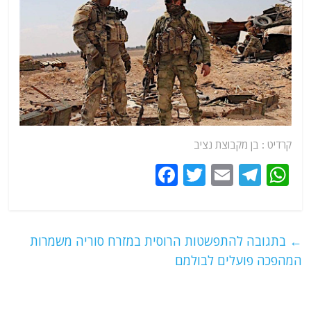
קרדיט : בן מקבוצת נציב
F
T
E
T
W
a
w
m
el
h
c
itt
ai
e
at
e
er
l
g
s
←
בתגובה להתפשטות הרוסית במזרח סוריה משמרות
b
ra
A
המהפכה פועלים לבולמם
o
m
p
o
p