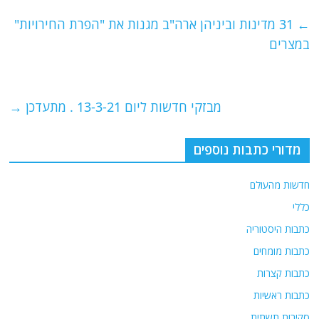
c
itt
ai
e
at
e
er
l
g
s
←
31 מדינות וביניהן ארה"ב מגנות את "הפרת החירויות"
b
ra
A
במצרים
o
m
p
o
p
מבזקי חדשות ליום 13-3-21 . מתעדכן
→
k
מדורי כתבות נוספים
חדשות מהעולם
כללי
כתבות היסטוריה
כתבות מומחים
כתבות קצרות
כתבות ראשיות
סקירות תשתית