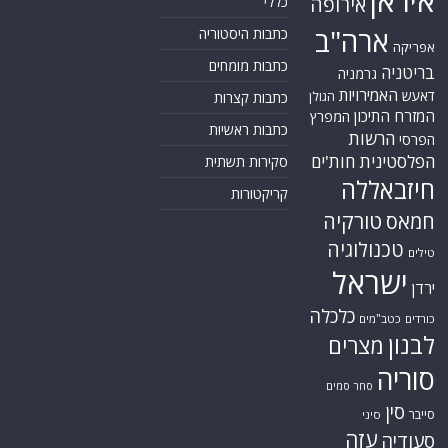
איראן
אירופה
כללי
ארה"ב
כתבות היסטוריה
אפריקה
כתבות מומחים
בריטניה
גרמניה
האמירויות
דאעש
הגולן
כתבות קצרות
המזרח התיכון
המפרץ
כתבות ראשיות
הרשות
הפרסי
הפלסטינית
חות'ים
סקירות תשתית
חיזבאללה
קריקטורות
טורקיה
חמאס
טכנולוגיה
טילים
ישראל
ירדן
כלכלה
כורדים
כטב"מים
לבנון
מצרים
סוריה
סחר סמים
סין
סייבר
סיני
עזה
סעודיה