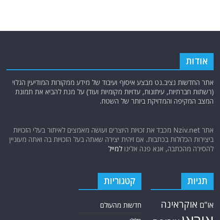
אודות
אתר החדשות נציב.נט מבצע איסוף ועיבוד של מידע ממקורות המודיעין הגלוי
(רשתות חברתיות, עיתונות, עדויות מקומיות ועוד) על מנת להביא את תמונת
המצב המקיפה והמדויקת ביותר של השטח.
אתר Nziv.net מכבד את זכויות היוצרים ועושה מאמצים לאיתור בעלי הזכויות
ביצירות הכלולות בכתבות. אם זיהית יצירה שאתה בעל הזכויות בה ואתה מעוניין
להסירה מהכתבה, אנא פנה אלינו
למייל
תגיות
קטגוריות
אוקראינה
או"ם
חדשות מהעולם