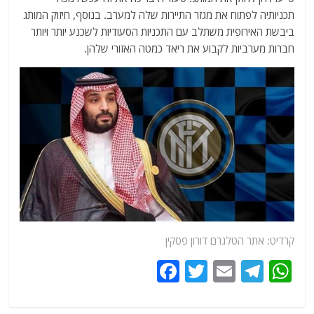
תכניותיה לפתוח את מגזר התיירות שלה למערב. בנוסף, חיזוק המותג
ביבשת האירופית משתלב עם התכניות הסעודיות לשכנע יותר ויותר
חברות מערביות לקבוע את ריאד כמטה האזורי שלהן.
קרדיט:
אתר
הטלגרם דורון פסקין
F
T
E
T
W
a
w
m
el
h