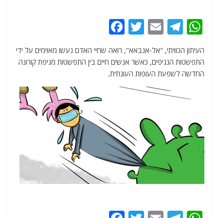
F
T
E
T
W
a
w
m
el
h
העיתון הכוויתי, "אל-אנבאא", רואה שחיי האדם נעשו מאוימים על ידי
c
itt
ai
e
at
התפשטות הנגיפים, כאשר אנשים חיים בין התפשטות מגיפת קורונה
e
er
l
g
s
החדשה לשפעת העופות העונתית.
b
ra
A
o
m
p
o
p
k