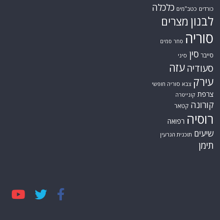
כלכלה
כורדים
כטב"מים
לבנון
מצרים
סוריה
סחר סמים
סין
סייבר
סיני
עזה
סעודיה
עירק
צבא סוריה חופשי
צרפת
קונייטרה
קורונה
קטאר
רוסיה
רפואה
שיעים
תוכנית הגרעין
תימן