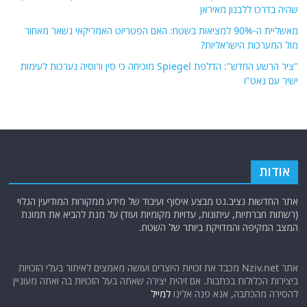
שהיה בדרכו ללבנון מאיראן
מאשליית ה-90% למציאות בשטח: האם הפטריוט האמריקאי נשאר מאחור
מול המערכות הישראליות?
"ציר הרשע החדש": הדלפת Spiegel מוכיחה כי סין ורוסיה נערכות לעימות
ישיר עם נאט"ו
אודות
אתר החדשות נציב.נט מבצע איסוף ועיבוד של מידע ממקורות המודיעין הגלוי
(רשתות חברתיות, עיתונות, עדויות מקומיות ועוד) על מנת להביא את תמונת
המצב המקיפה והמדויקת ביותר של השטח.
אתר Nziv.net מכבד את זכויות היוצרים ועושה מאמצים לאיתור בעלי הזכויות
ביצירות הכלולות בכתבות. אם זיהית יצירה שאתה בעל הזכויות בה ואתה מעוניין
להסירה מהכתבה, אנא פנה אלינו
למייל