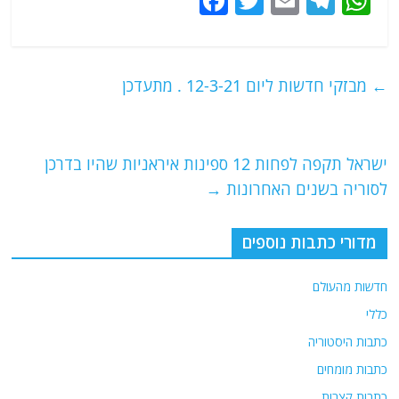
F
T
E
T
W
a
w
m
el
h
c
itt
ai
e
at
e
er
l
g
s
←
מבזקי חדשות ליום 12-3-21 . מתעדכן
b
ra
A
o
m
p
o
p
ישראל תקפה לפחות 12 ספינות איראניות שהיו בדרכן
לסוריה בשנים האחרונות
→
k
מדורי כתבות נוספים
חדשות מהעולם
כללי
כתבות היסטוריה
כתבות מומחים
כתבות קצרות