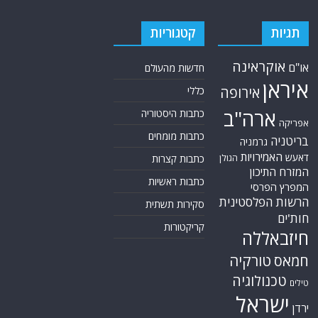
תגיות
קטגוריות
אוקראינה
או"ם
חדשות מהעולם
איראן
אירופה
כללי
ארה"ב
כתבות היסטוריה
אפריקה
כתבות מומחים
בריטניה
גרמניה
האמירויות
דאעש
הגולן
כתבות קצרות
המזרח התיכון
כתבות ראשיות
המפרץ הפרסי
הרשות הפלסטינית
סקירות תשתית
חות'ים
קריקטורות
חיזבאללה
טורקיה
חמאס
טכנולוגיה
טילים
ישראל
ירדן