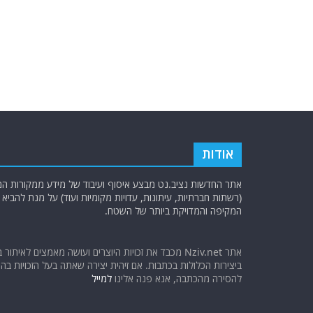
אודות
אתר החדשות נציב.נט מבצע איסוף ועיבוד של מידע ממקורות המוד
(רשתות חברתיות, עיתונות, עדויות מקומיות ועוד) על מנת להבי
המקיפה והמדויקת ביותר של השטח.
אתר Nziv.net מכבד את זכויות היוצרים ועושה מאמצים לאיתור 
ביצירות הכלולות בכתבות. אם זיהית יצירה שאתה בעל הזכויות בה ו
להסירה מהכתבה, אנא פנה אלינו
למייל