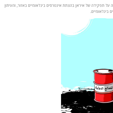
רה על תפקידה של איראן בהצתת אינטרסים בינלאומיים באזור, והעיתון
 בינלאומיים.