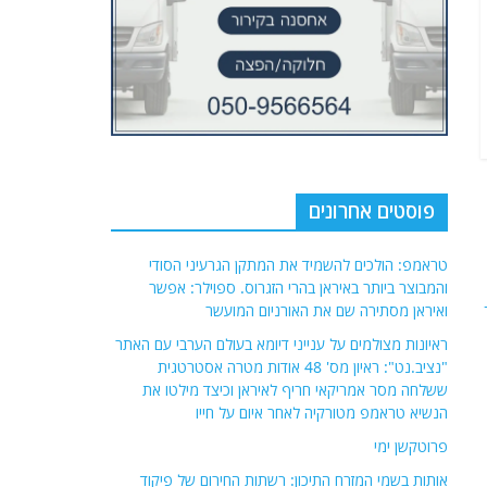
פוסטים אחרונים
טראמפ: הולכים להשמיד את המתקן הגרעיני הסודי
והמבוצר ביותר באיראן בהרי הזגרוס. ספוילר: אפשר
ואיראן מסתירה שם את האורניום המועשר
ראיונות מצולמים על ענייני דיומא בעולם הערבי עם האתר
"נציב.נט": ראיון מס' 48 אודות מטרה אסטרטגית
ששלחה מסר אמריקאי חריף לאיראן וכיצד מילטו את
הנשיא טראמפ מטורקיה לאחר איום על חייו
פרוטקשן ימי
אותות בשמי המזרח התיכון: רשתות החירום של פיקוד