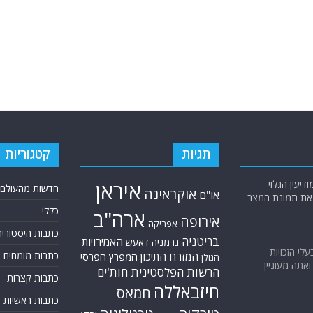
תגיות
קטגוריות
יעין הגלוי
איראן
חדשות מהעולם
אוקראינה
או"ם
א את תמונת המצב
כללי
ארה"ב
אירופה
אפריקה
כתבות היסטוריה
בריטניה
האמירויות
גרמניה
דאעש
בעלי הזכויות
המזרח התיכון
כתבות מומחים
המפרץ הפרסי
הגולן
אתה מעוניין
הרשות הפלסטינית
חות'ים
כתבות קצרות
חיזבאללה
חמאס
כתבות ראשיות