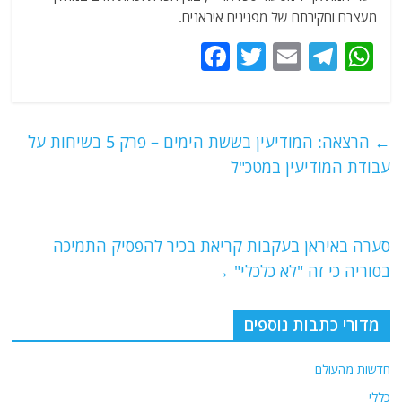
מעצרם וחקירתם של מפגינים איראנים.
F
T
E
T
W
a
w
m
el
h
c
itt
ai
e
at
e
er
l
g
s
←
הרצאה: המודיעין בששת הימים – פרק 5 בשיחות על
b
ra
A
עבודת המודיעין במטכ"ל
o
m
p
o
p
סערה באיראן בעקבות קריאת בכיר להפסיק התמיכה
k
בסוריה כי זה "לא כלכלי"
→
מדורי כתבות נוספים
חדשות מהעולם
כללי