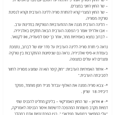
– שר החוץ היווני במצרים.
– שר החוץ המצרי קורא להחזרת סוריה לליגה הערבית וקורא לנסיגת
טורקיה מסוריה.
– הליגה הערבית מגנה את ההתערבויות הטורקיות במדינות ערב.
– אבו אלרית' אומר כי הפסגה הערבית הבאה תתקיים באלג'יריה.
– לברוב נמצא באמירויות מחר, אחר כך יטוס לסעודיה, ואז לקטאר.
נראה כי חזרת סוריה לליגה הערבית על סדר יומו של לברוב, נתמכת
בעמדת א-סיסי ואלג'יריה. נראה גם שניסיונות ההתקרבות בין טורקיה
ומצרים לא עולים כמצופה.
*- איחוד האמירויות הערביות: "חוק קיסר הוא זה שמונע מסוריה לחזור
לסביבתה הערבית."
*- צבא סוריה ממנה את האלוף עבדול מג'יד חסן מוחמד, מפקד
דיביזיה 18 שריון .
*- # איראן – שר החוץ האמריקאי – בלינקן מחליט להכניס שתי
דמויות מקרב משמרות המהפכה לרשימות איסור הכניסה לאמריקה,
"עלי המתיאן" ו"מסעוד ספדארי ", בגין הפרת זכויות אדם במהלך