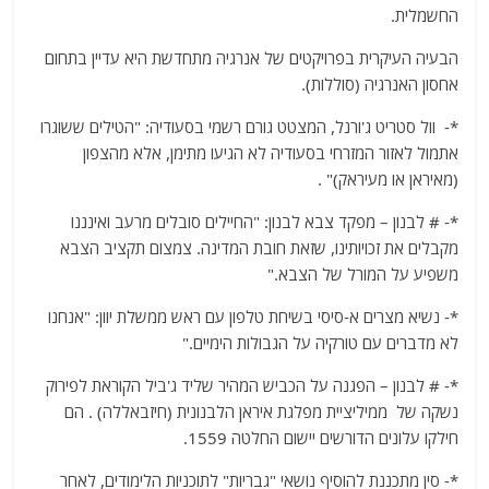
החשמלית.
הבעיה העיקרית בפרויקטים של אנרגיה מתחדשת היא עדיין בתחום
אחסון האנרגיה (סוללות).
*- וול סטריט ג'ורנל, המצטט גורם רשמי בסעודיה: "הטילים ששוגרו
אתמול לאזור המזרחי בסעודיה לא הגיעו מתימן, אלא מהצפון
(מאיראן או מעיראק)" .
*- # לבנון – מפקד צבא לבנון: "החיילים סובלים מרעב ואינננו
מקבלים את זכויותינו, שזאת חובת המדינה. צמצום תקציב הצבא
משפיע על המורל של הצבא."
*- נשיא מצרים א-סיסי בשיחת טלפון עם ראש ממשלת יוון: "אנחנו
לא מדברים עם טורקיה על הגבולות הימיים."
*- # לבנון – הפגנה על הכביש המהיר שליד ג'ביל הקוראת לפירוק
נשקה של ממיליציית מפלגת איראן הלבנונית (חיזבאללה) . הם
חילקו עלונים הדורשים יישום החלטה 1559.
*- סין מתכננת להוסיף נושאי "גבריות" לתוכניות הלימודים, לאחר