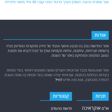
חצר אחורית פרוצה: הושלם מערך הריגול הסיני-קובני 90 מייל מחופי פלורידה
אודות
אתר החדשות נציב.נט מבצע איסוף ועיבוד של מידע ממקורות המודיעין הגלוי
(רשתות חברתיות, עיתונות, עדויות מקומיות ועוד) על מנת להביא את תמונת
המצב המקיפה והמדויקת ביותר של השטח.
אתר Nziv.net מכבד את זכויות היוצרים ועושה מאמצים לאיתור בעלי הזכויות
ביצירות הכלולות בכתבות. אם זיהית יצירה שאתה בעל הזכויות בה ואתה מעוניין
להסירה מהכתבה, אנא פנה אלינו
למייל
תגיות
קטגוריות
אוקראינה
או"ם
חדשות מהעולם