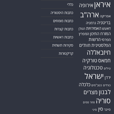
איראן
אירופה
כללי
ארה"ב
כתבות היסטוריה
אפריקה
כתבות מומחים
בריטניה
גרמניה
האמירויות
דאעש
הגולן
כתבות קצרות
המזרח התיכון
המפרץ
כתבות ראשיות
הרשות
הפרסי
הפלסטינית
חות'ים
סקירות תשתית
חיזבאללה
קריקטורות
טורקיה
חמאס
טכנולוגיה
טילים
ישראל
ירדן
כלכלה
כורדים
כטב"מים
לבנון
מצרים
סוריה
סחר סמים
סין
סייבר
סיני