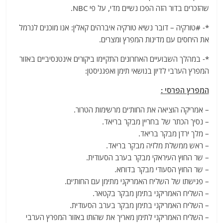
שהזכרים בדור הזה הפכו נשיים מדי, על פי NBC.
*- #טורקיה – דובר נשיא טורקיה איברהים קאלין: אנו מוכנים לנרמל
את היחסים עם מדינות המפרץ ומצרים.
*- במהלך השבועיים האחרונים התקיימו ביקורים אינטנסיביים באזור
המפרץ הערבי לדיון בנושאי תימן ואפגניסטן:
המפרץ הפרסי :
– אמריקה הוציאה את החות'ים מרשימות הטרור.
– נסיך הכתר של בחריין מבקר בריאד.
– מלך ירדן מבקר בריאד.
– ראש ממשלת מלזיה מבקר בריאד.
– שר החוץ העיראקי מבקר בערב הסעודית.
– שר החוץ הסעודי מבקר בדוחא.
– פגישתו של השליח האמריקני מתימן עם החות'ים.
– השליח האמריקני בתימן מבקר בקטאר.
– השליח האמריקני בתימן מבקר בערב הסעודית.
– השליח האמריקני לתימן מאריך את שהותו באזור המפרץ הערבי