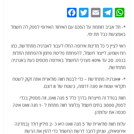
F
T
E
T
W
a
w
m
el
h
*- תל אביב חותמת על הסכם עם האיחוד האירופי לספק לה חשמל
c
itt
ai
e
at
באמצעות כבל תת ימי.
e
er
l
g
s
ראוי לציין כי כל מדינות אירופה החלו לעבור לאנרגיה מתחדשת, כמו
b
ra
A
רוח ושמש, לייצור חשמל, להפחתת פליטת פחמן ולהפחתת התלות
o
m
p
בנפט. 20 עד 40% מצרכי החשמל באירופה מכוסים כעת באנרגיה
o
p
מתחדשת.
k
*- #אנרגיה מתחדשת – כדי לבנות חווה סולארית אתה זקוק לשטח
חקלאי שטוח או פונה דרומה, בשטח של 8 דונם.
חוות בגודל זה מייצרות בדרך כלל 5 מגה וואט, וזה מספיק בכדי
לספק 3000 בתים חשמל (כלומר חווה מתחת ל -1 מגה וואט אינה
מכסה את עלותה)
עלות חוות סולארית של 5 מגה וואט היא כ -2 מיליון דולר (במדינה
אירופאית), שניתן לחבר לרשת החשמל כדי להזין את הרשת