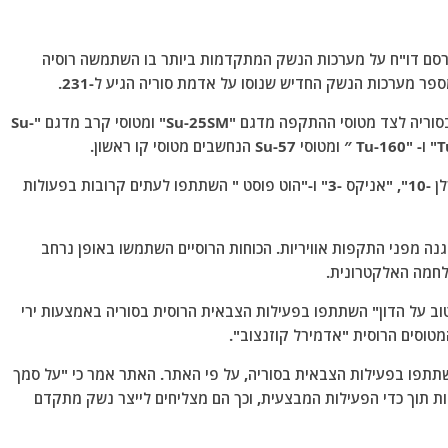
רסם דו"ח על מערכות הנשק המתקדמות ביותר בו השתמשה רוסיה
מהאתר נמסר כי מפציצי סוחוי מדגם "Su-24M" טסו בסוריה לצד מטוסי ההתקפה מדגם "Su-25SM" ומטוסי קרב מדגם "Su-
מסוקי Mi-28N ו- Ka-52 בנוסף למל"טים מדגם "אורלן -10", "אניקס -3" ו-"הוט פוסט " השתתפו לעתים קרובות בפעולות
S-300, S-400, Pant ו- בוק-2 סיפקו הגנה מפני התקפות אוויריות. הכוחות הרוסיים השתמשו באופן נרחב
לחמה האלקטרונית.
וב על הדון" השתתפו בפעילות הצבאית הרוסית בסוריה באמצעות ירי
מטוסים הרוסית "אדמירל קוזנצוב".
ודרניים השתתפו בפעילות הצבאית בסוריה, על פי האתר. האתר אמר כי "על סמך
ות תוך כדי הפעילות המבצעית, וכך הם מצליחים לייצר נשק מתקדם