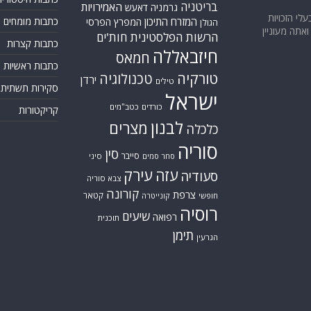
בריטניה
האמירויות
גרמניה
דאעש
בעלי הזכויות
המזרח התיכון
כתבות מומחים
המפרץ הפרסי
הגולן
אתה מעוניין
הרשות הפלסטינית
חות'ים
כתבות קצרות
חיזבאללה
חמאס
כתבות ראשיות
טורקיה
טכנולוגיה
ירדן
טילים
סקירות תשתית
ישראל
כורדים
כטב"מים
קריקטורות
לבנון
מצרים
כלכלה
סוריה
סין
סייבר
סיני
סחר סמים
עזה
עירק
סעודיה
צבא סוריה
קורונה
צרפת
קטאר
חופשי
קונייטרה
רוסיה
שיעים
רפואה
תוכנית
תימן
הגרעין