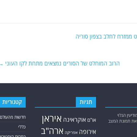
הרוב המוחלט של הסורים נמצאים מתחת לקו העוני
→
תגיות
קטגוריות
יעין הגלוי
איראן
חדשות מהעולם
אוקראינה
או"ם
א את תמונת המצב
כללי
ארה"ב
אירופה
אפריקה
כתבות היסטוריה