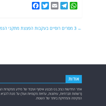
F
T
E
T
W
a
w
m
el
h
c
itt
ai
e
at
e
er
l
g
s
←
3 מסרים רוסיים בעקבות הפצצת מתקני הנפט ממזרח לחלב בצפון סוריה
b
ra
A
o
m
p
o
p
k
אודות
אתר החדשות נציב.נט מבצע איסוף ועיבוד של מידע ממקורות המוד
(רשתות חברתיות, עיתונות, עדויות מקומיות ועוד) על מנת להבי
המקיפה והמדויקת ביותר של השטח.