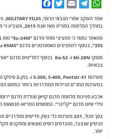
F
T
E
T
W
a
w
m
el
h
אתר העוקב אחרי הצבאי הרוסי, MILITARY FILES
, פ
c
itt
ai
e
at
במהלך המלחמה בסוריה מאז שנת 2015, והצביע כי מספר מערכות הנשק החדיש שנוסו על אדמת סוריה הגיע ל-231.
e
er
l
g
s
b
ra
A
35S", בנוסף למפציצים האסטרטגיים מדגם "Tu-95MS" ו- "Tu-160 ″ ומטוסי Su-57 הנחשבים מטוסי קו ראשון.
o
m
p
o
p
צבאיות.
k
מערכות sir-S1
במערכות המכ"ם הניידות המודרניות ביותר בתחום המ
ארבע ספינות מלחמה מדגם קויאן וצוללת מדגם "רוסט
טילי שיוט מדגם "קליבר". המטוסים המריאו מנושאת ה
בסך הכול, 231 מערכות כלי נשק חדישים ומ
הניסיון שנצבר, מהנדסים רוסים מוצאים ומתקנים תקל
יותר.