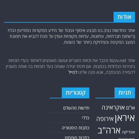
אודות
אתר החדשות נציב.נט מבצע איסוף ועיבוד של מידע ממקורות המודיעין הגלוי
(רשתות חברתיות, עיתונות, עדויות מקומיות ועוד) על מנת להביא את תמונת
המצב המקיפה והמדויקת ביותר של השטח.
אתר Nziv.net מכבד את זכויות היוצרים ועושה מאמצים לאיתור בעלי הזכויות
ביצירות הכלולות בכתבות. אם זיהית יצירה שאתה בעל הזכויות בה ואתה מעוניין
להסירה מהכתבה, אנא פנה אלינו
למייל
תגיות
קטגוריות
אוקראינה
או"ם
חדשות מהעולם
איראן
אירופה
כללי
ארה"ב
כתבות היסטוריה
אפריקה
כתבות מומחים