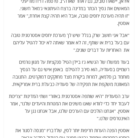
איראן, יישארו טובים, גם לאחר שארה"ב פרסמה דו"ח מודיעיני
המאשים את נסיך הכתר במדינה ברצח העיתונאי ג'מאל חשוגי.
"זו תהיה מערכת יחסים טובה, אבל היא תהיה קצת אחרת," אמר
אוסטין.
"אבל אני חושב שרק בגלל שיש לך מערכת יחסים אסטרטגית טובה
עם בעל ברית או שותף, זה לא אומר שאתה לא יכול להטיל עליהם
את האחריות על דברים שונים."
בעוד ממשלו של הנשיא ג'ו ביידן הטיל סנקציות על מגוון גורמים
רשמיים בסעודיה, הוא סירב להטילם באופן אישי גם על הנסיך
מוחמד בן סלמאן, למרות ביקורת מצד מחוקקים דמוקרטים. התגובה
המאוזנת משקפת את תפקידה של סעודיה כבעלת ברית אמריקאית.
ערב הסעודית "היא שותפה אסטרטגית באזור" ושתי המדינות "צריכות
לעבוד יחד כדי לוודא שאנו משיגים את המטרות והיעדים שלנו", אמר
אוסטין. "אנחנו הולכים עם הערכים שלנו, אבל אנחנו נגן על
האינטרסים שלנו."
אוסטין הפנה הערות חריפות יותר לסין, שלדבריו "מנסה לסגור את
היתרון התחרותי שתמיד נהנינו ממנו" עם הגידול בסד"כ צבאה.