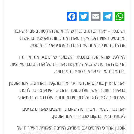
F
T
E
T
W
a
w
m
el
h
וושינגטון – "ארה"ב תגיב כנדרש להתקפת הרקטות בשבוע שעבר
c
itt
ai
e
at
על בסיס האוויר העיראקי המארח את כוחות קואליציה בראשות
e
er
l
g
s
ארה"ב, בעירק", אמר שר ההגנה האמריקאי לויד אוסטין.
b
ra
A
לא לפני שהוא הזכיר בתכנית "השבוע " של ABC, את תקרית ירי
o
m
p
הרקטה הקודמת שהביאה לתקיפות אוויריות של ארה"ב נגד מיליציות
o
p
,הנתמכות על ידי איראן בסוריה, בפברואר.
k
"אנחנו עדיין בודקים את המידע" על המתקפה האחרונה, אמר אוסטין
בראיון הרשת הראשון שלו כמזכיר ההגנה. "איראן צריכה לדעת
שאנחנו הולכים להגן על כוחותינו והתגובה שלנו תהיה בהתאם."
"אנו נכה ונשמיד, אם זה מה שאנחנו חושבים שאנחנו צריכים
לעשות, בזמן ובמקום שנבחר," אמר אוסטין.
אוסטין אמר כי היחסים עם סעודיה, היריבה האזורית העיקרית של