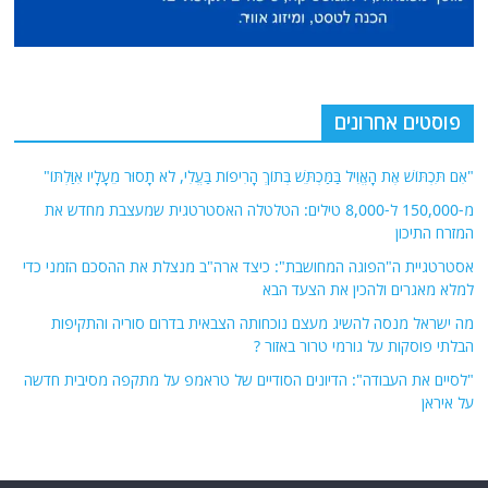
פוסטים אחרונים
"אִם תִּכְתּוֹשׁ אֶת הָאֱוִיל בַּמַּכְתֵּשׁ בְּתוֹךְ הָרִיפוֹת בַּעֱלִי, לֹא תָסוּר מֵעָלָיו אִוַּלְתּוֹ"
מ-150,000 ל-8,000 טילים: הטלטלה האסטרטגית שמעצבת מחדש את
המזרח התיכון
אסטרטגיית ה"הפוגה המחושבת": כיצד ארה"ב מנצלת את ההסכם הזמני כדי
למלא מאגרים ולהכין את הצעד הבא
מה ישראל מנסה להשיג מעצם נוכחותה הצבאית בדרום סוריה והתקיפות
הבלתי פוסקות על גורמי טרור באזור ?
"לסיים את העבודה": הדיונים הסודיים של טראמפ על מתקפה מסיבית חדשה
על איראן