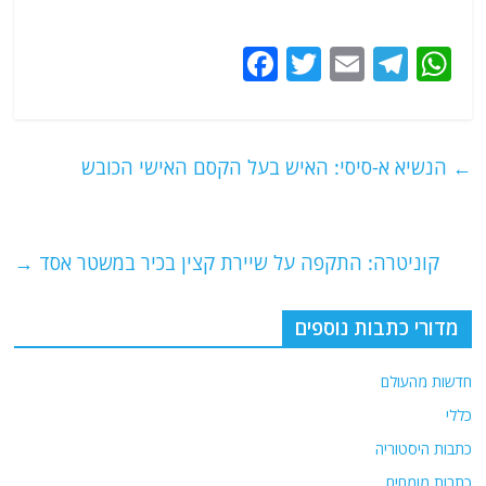
F
T
E
T
W
a
w
m
el
h
c
itt
ai
e
at
e
er
l
g
s
←
הנשיא א-סיסי: האיש בעל הקסם האישי הכובש
b
ra
A
o
m
p
o
p
קוניטרה: התקפה על שיירת קצין בכיר במשטר אסד
→
k
מדורי כתבות נוספים
חדשות מהעולם
כללי
כתבות היסטוריה
כתבות מומחים