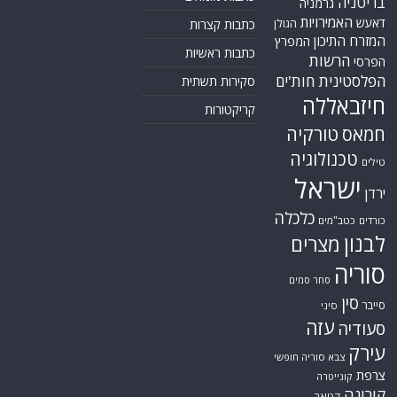
בריטניה
גרמניה
האמירויות
דאעש
הגולן
כתבות קצרות
המזרח התיכון
המפרץ
כתבות ראשיות
הרשות
הפרסי
הפלסטינית
חות'ים
סקירות תשתית
חיזבאללה
קריקטורות
טורקיה
חמאס
טכנולוגיה
טילים
ישראל
ירדן
כלכלה
כורדים
כטב"מים
לבנון
מצרים
סוריה
סחר סמים
סין
סייבר
סיני
עזה
סעודיה
עירק
צבא סוריה חופשי
צרפת
קונייטרה
קורונה
קטאר