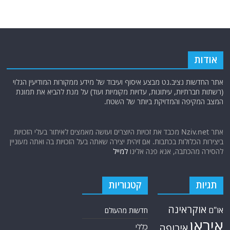
אודות
אתר החדשות נציב.נט מבצע איסוף ועיבוד של מידע ממקורות המודיעין הגלוי
(רשתות חברתיות, עיתונות, עדויות מקומיות ועוד) על מנת להביא את תמונת
המצב המקיפה והמדויקת ביותר של השטח.
אתר Nziv.net מכבד את זכויות היוצרים ועושה מאמצים לאיתור בעלי הזכויות
ביצירות הכלולות בכתבות. אם זיהית יצירה שאתה בעל הזכויות בה ואתה מעוניין
להסירה מהכתבה, אנא פנה אלינו
למייל
תגיות
קטגוריות
אוקראינה
או"ם
חדשות מהעולם
איראן
אירופה
כללי