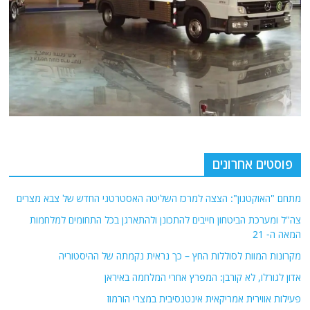
פוסטים אחרונים
מתחם "האוקטגון": הצצה למרכז השליטה האסטרטגי החדש של צבא מצרים
צה"ל ומערכת הביטחון חייבים להתכונן ולהתארגן בכל התחומים למלחמות
המאה ה- 21
מקרונות המוות לסוללות החץ – כך נראית נקמתה של ההיסטוריה
אדון לגורלו, לא קורבן: המפרץ אחרי המלחמה באיראן
פעילות אווירית אמריקאית אינטנסיבית במצרי הורמוז