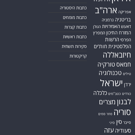
ארה"ב
כתבות היסטוריה
אפריקה
כתבות מומחים
בריטניה
גרמניה
האמירויות
דאעש
הגולן
כתבות קצרות
המזרח התיכון
המפרץ
כתבות ראשיות
הרשות
הפרסי
הפלסטינית
חות'ים
סקירות תשתית
חיזבאללה
קריקטורות
טורקיה
חמאס
טכנולוגיה
טילים
ישראל
ירדן
כלכלה
כורדים
כטב"מים
לבנון
מצרים
סוריה
סחר סמים
סין
סייבר
סיני
עזה
סעודיה
עירק