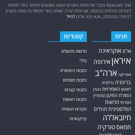
אתר Nziv.net מכבד את זכויות היוצרים ועושה מאמצים לאיתור בעלי הזכויות
ביצירות הכלולות בכתבות. אם זיהית יצירה שאתה בעל הזכויות בה ואתה מעוניין
להסירה מהכתבה, אנא פנה אלינו
למייל
תגיות
קטגוריות
אוקראינה
או"ם
חדשות מהעולם
איראן
אירופה
כללי
ארה"ב
כתבות היסטוריה
אפריקה
כתבות מומחים
בריטניה
גרמניה
האמירויות
דאעש
הגולן
כתבות קצרות
המזרח התיכון
המפרץ
כתבות ראשיות
הרשות
הפרסי
הפלסטינית
חות'ים
סקירות תשתית
חיזבאללה
קריקטורות
טורקיה
חמאס