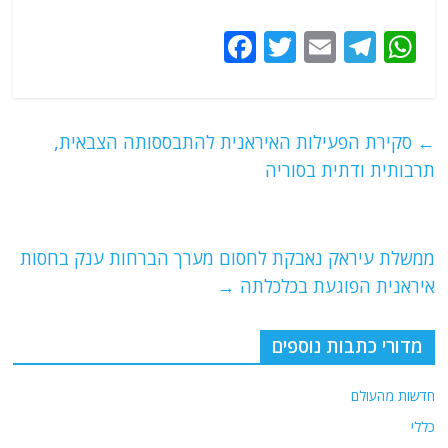
F
T
E
T
W
a
w
m
el
h
c
itt
ai
e
at
e
er
l
g
s
←
סקירת הפעילות האיראנית להתבססותה הצבאית,
b
ra
A
תרבותית ודתית בסוריה
o
m
p
o
p
ממשלת עיראק נאבקת לחסום מערך הברחות ענק בחסות
k
איראנית הפוגעת בכלכלתה
→
מדורי כתבות נוספים
חדשות מהעולם
כללי