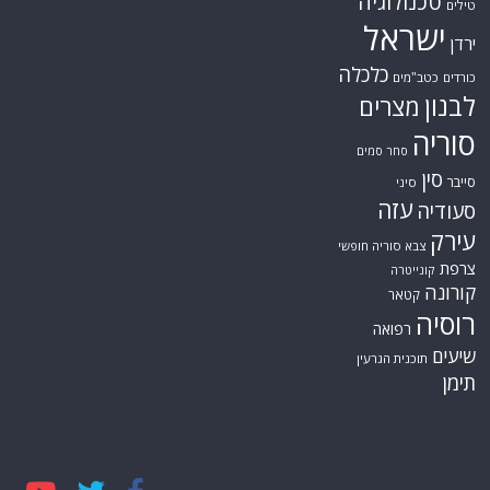
טכנולוגיה
טילים
ישראל
ירדן
כלכלה
כורדים
כטב"מים
לבנון
מצרים
סוריה
סחר סמים
סין
סייבר
סיני
עזה
סעודיה
עירק
צבא סוריה חופשי
צרפת
קונייטרה
קורונה
קטאר
רוסיה
רפואה
שיעים
תוכנית הגרעין
תימן