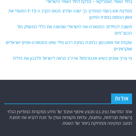
בחיל האוויר האמריקאי – והלקח לחיל האוויר הישראלי
מפלצת אש בשמי המפרץ: כך ישנה שדרוג מטוס הקרב ה-F-15 הסעודי את
מאזן הכוחות במזרח התיכון
תשובה לנחילים: הסטארט-אפ הישראלי שמשנה את כללי המשחק מול
הכטב"מים
עוקפת את וושינגטון: גרמניה בוחנת רכש טילי שיוט מסטארט-אפים ישראליים
ואוקראיניים
מי צריך אויבים כשיש אינטרסים? ארה"ב מראה לישראל וללבנון את הדלת
אודות
אתר החדשות נציב.נט מבצע איסוף ועיבוד של מידע ממקורות המודיעין הגלוי
(רשתות חברתיות, עיתונות, עדויות מקומיות ועוד) על מנת להביא את תמונת
המצב המקיפה והמדויקת ביותר של השטח.