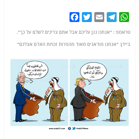
F
T
E
T
W
a
w
m
el
h
טראמפ : "אנחנו נגן עליכם אבל אתם צריכים לשלם על כך".
c
itt
ai
e
at
e
er
l
g
s
ביידן: "אנחנו מודאגים מאוד מהפרות זכויות האדם אצלכם"
b
ra
A
o
m
p
o
p
k