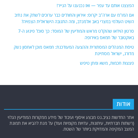
פוסטים אחרונים
הפצצנו אותם עד עפר — ואז נכנענו על הנייר!
אם המו"מ עם ארה"ב יקרוס: איראן והחות'ים כבר ערוכים לשתק את נתיב
השיט העולמי במצרי באב אלמנדב, ומה התגובה הישראלית הצפויה?
סרטון הוידאו שהוקלט מראש והמודיעין של המוסד: כך סוכל פיגוע ה-7
באוקטובר של חמאס באירופה
טיסת המנהלים המסתורית וההצעה המעודכנת: חמאס מוכן לאחסון נשק
מדורג, ישראל מסתייגת
פצצות חכמות, משא ומתן טיפש