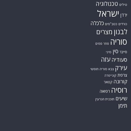
הגולן
כתבות קצרות
המזרח התיכון
המפרץ
כתבות ראשיות
הרשות
הפרסי
הפלסטינית
חות'ים
סקירות תשתית
חיזבאללה
קריקטורות
טורקיה
חמאס
טכנולוגיה
טילים
ישראל
ירדן
כלכלה
כורדים
כטב"מים
לבנון
מצרים
סוריה
סחר סמים
סין
סייבר
סיני
עזה
סעודיה
עירק
צבא סוריה חופשי
צרפת
קונייטרה
קורונה
קטאר
רוסיה