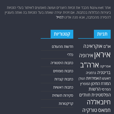
אודות
אתר החדשות נציב.נט מבצע איסוף ועיבוד של מידע ממקורות המודיעין הגלוי
(רשתות חברתיות, עיתונות, עדויות מקומיות ועוד) על מנת להביא את תמונת
המצב המקיפה והמדויקת ביותר של השטח.
אתר Nziv.net מכבד את זכויות היוצרים ועושה מאמצים לאיתור בעלי הזכויות
ביצירות הכלולות בכתבות. אם זיהית יצירה שאתה בעל הזכויות בה ואתה מעוניין
להסירה מהכתבה, אנא פנה אלינו
למייל
תגיות
קטגוריות
אוקראינה
או"ם
חדשות מהעולם
איראן
אירופה
כללי
ארה"ב
כתבות היסטוריה
אפריקה
כתבות מומחים
בריטניה
גרמניה
האמירויות
דאעש