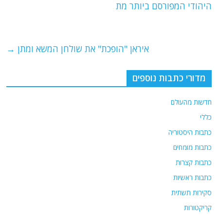
b
ra
A
היהודי המפורסם ביותר מת
o
m
p
o
p
איראן "הופכת" את שולחן המשא ומתן
→
k
מדורי כתבות נוספים
חדשות מהעולם
כללי
כתבות היסטוריה
כתבות מומחים
כתבות קצרות
כתבות ראשיות
סקירות תשתית
קריקטורות