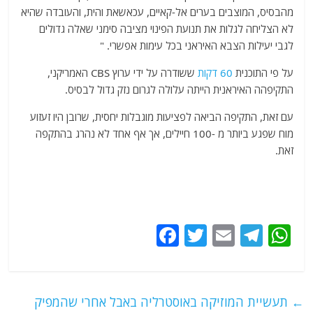
מהבסיס, המוצבים בערים אל-קאיים, עכאשאת והית, והעובדה שהיא
לא הצליחה לגלות את תנועת הפינוי מציבה סימני שאלה גדולים
לגבי יעילות הצבא האיראני בכל עימות אפשרי. "
על פי התוכנית
60 דקות
ששודרה על ידי ערוץ CBS האמריקני,
התקיפהה האיראנית הייתה עלולה לגרום נזק גדול לבסיס.
עם זאת, התקיפה הביאה לפציעות מוגבלות יחסית, שרובן היו זעזוע
מוח שפגע ביותר מ -100 חיילים, אך אף אחד לא נהרג בהתקפה
זאת.
F
T
E
T
W
a
w
m
el
h
c
itt
ai
e
at
e
er
l
g
s
←
תעשיית המוזיקה באוסטרליה באבל אחרי שהמפיק