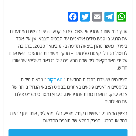
F
T
E
T
W
a
w
m
el
h
ערוץ החדשות האמריקאי CBS פרסם קטעי וידיאו חדשים המתעדים
c
itt
ai
e
at
את הרגע בו פגעו טילים איראניים על הבסיס הצבאי עין אל-אסד
e
er
l
g
s
בעירק, כאשר טהרן ביצעה תקיפה ב- 8 בינואר 2020, בתגובה
b
ra
A
לחיסול הגנרל קאסם סלימאני – מפקד משמרות המהפכה האיראנים
על ידי האמריקאים ליד שדה התעופה של בגדאד בשלישי של אותו
o
m
p
חודש.
o
p
הצילומים ששודרו בתכנית החדשות "
60 דקות
" מראים טילים
k
בליסטיים איראניים פוגעים באתרים בבסיס הצבאי הגדול ביותר של
צבא עירק, המארח כוחות אמריקאים. בערוץ נמסר כי מזל"ט צילם
את הצילומים.
בציוץ המצורף, "שישים דקות", מופיע חלק מהקליפ, אותו ניתן לראות
במלואו בסרטון הפרק המלא של תוכנית החדשות.